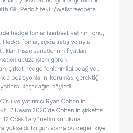
0 dolara yükselebileceğini öngören bir
ith Gill, Reddit’teki r/wallstreetbets
çüde hedge fonlar (serbest yatırım fonu,
. Hedge fonlar, açığa satış yoluyla
ıkları hisse senetlerinin fiyatları
netleri ucuza işlem gören
 şirket hedge fonların ilgi odağıydı.
munda pozisyonlarını koruması gerektiği
yatlara ulaşacağını söyledi.
’su ve yatırımcı Ryan Cohen’in
ıktı. 2 Kasım 2020’de Cohen’in şirkette
n 12 Ocak’ta yönetim kuruluna
ara yükseldi. İki gün sonra bu değer ikiye