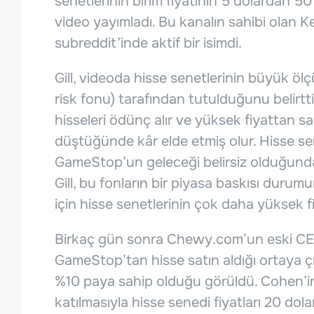
senetlerinin birim fiyatının 5 dolardan 5
video yayımladı. Bu kanalın sahibi olan Ke
subreddit’inde aktif bir isimdi.
Gill, videoda hisse senetlerinin büyük öl
risk fonu) tarafından tutulduğunu belirtti
hisseleri ödünç alır ve yüksek fiyattan satt
düştüğünde kâr elde etmiş olur. Hisse se
GameStop’un geleceği belirsiz olduğundan,
Gill, bu fonların bir piyasa baskısı duru
için hisse senetlerinin çok daha yüksek fi
Birkaç gün sonra Chewy.com’un eski CEO
GameStop’tan hisse satın aldığı ortaya ç
%10 paya sahip olduğu görüldü. Cohen’i
katılmasıyla hisse senedi fiyatları 20 dol