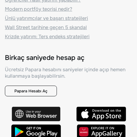
Modern portföy teorisi nedir?
Ünlü yatırımcılar ve başarı stratejileri
Wall Street tarihine geçen 5 skandal
Krizde yatırım: Ters endeks stratejileri
Birkaç saniyede hesap aç
Ücretsiz Papara hesabını saniyeler içinde açıp hemen
kullanmaya başlayabilirsin.
Papara Hesabı Aç