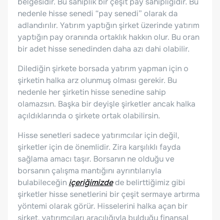
belgesidir. Bu sahiplik bir çeşit pay sahipliğidir. Bu
nedenle hisse senedi “pay senedi” olarak da
adlandırılır. Yatırım yaptığın şirket üzerinde yatırım
yaptığın pay oranında ortaklık hakkın olur. Bu oran
bir adet hisse senedinden daha azı dahi olabilir.
Dilediğin şirkete borsada yatırım yapman için o
şirketin halka arz olunmuş olması gerekir. Bu
nedenle her şirketin hisse senedine sahip
olamazsın. Başka bir deyişle şirketler ancak halka
açıldıklarında o şirkete ortak olabilirsin.
Hisse senetleri sadece yatırımcılar için değil,
şirketler için de önemlidir. Zira karşılıklı fayda
sağlama amacı taşır. Borsanın ne olduğu ve
borsanın çalışma mantığını ayrıntılarıyla
bulabileceğin
içeriğimizde
de belirttiğimiz gibi
şirketler hisse senetlerini bir çeşit sermaye artırma
yöntemi olarak görür. Hisselerini halka açan bir
şirket, yatırımcıları aracılığıyla bulduğu finansal