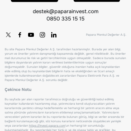
destek@paparainvest.com
0850 335 15 15
Papara Menkul Değerler A.Ş.
Bu site Papara Menkul Değerler A.Ş. tarafından hazırlanmıştır. Burada yer alan bilgi,
yorum ve öneriler yatırım danışmanlığı kapsamında değildir, genel niteliktedir. Bu öneriler
mali durumunuz ile risk ve getiri tercihlerinize uygun olmayabilir. Sadece burada sunulan
bilgilere dayanılarak yatırım kararı verilmesi beklentilerinize uygun sonuçlar
doğurmayabilir. Sunulan bilgiler, güvenilir olduğuna inanılan halka açık kaynaklardan
elde edilmiş olup bu kaynaklardaki bilgilerin hata ve eksikliğinden ve ticari amaçlı
işlemlerde kullanılmasından doğabilecek zararlardan Papara Elektronik Para A.Ş. ve
Papara Menkul Değerler A.Ş. sorumlu değildir.
Çekince Notu
Bu sayfada yer alan raporlar tarafımızca doğruluğu ve güvenilirliği kabul edilmiş
kaynaklar kullanılarak hazırlanmış olup, yatırımcılara kendi oluşturacakları yatırım
kararlarında yardımcı olmayı hedeflemekte ve herhangi bir yatırım aracını alma veya
satma yönünde yatırımcıların kararlarını etkilemeyi amaçlamamaktadır. Yatırımcıların
verecekleri yatırım kararları ile bu raporlarda bulunan görüş, bilgi ve veriler arasında bir
bağlantı kurulamayacağı gibi, söz konusu kararların neticesinde oluşabilecek yanlışlık
veya zararlardan
https://invest.papara.com
'un herhangi bir sorumluluğu
bulunmamaktadır. Bu raporlardaki her türlü iç ve dış piyasa tablo ve grafikler, bu