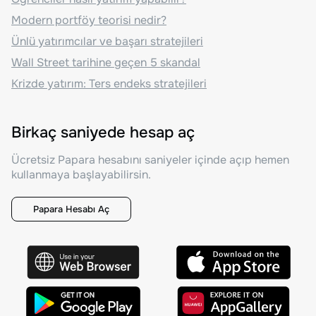
Modern portföy teorisi nedir?
Ünlü yatırımcılar ve başarı stratejileri
Wall Street tarihine geçen 5 skandal
Krizde yatırım: Ters endeks stratejileri
Birkaç saniyede hesap aç
Ücretsiz Papara hesabını saniyeler içinde açıp hemen
kullanmaya başlayabilirsin.
Papara Hesabı Aç