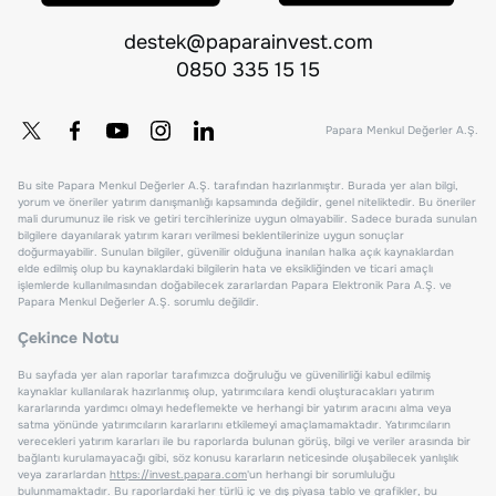
destek@paparainvest.com
0850 335 15 15
Papara Menkul Değerler A.Ş.
Bu site Papara Menkul Değerler A.Ş. tarafından hazırlanmıştır. Burada yer alan bilgi,
yorum ve öneriler yatırım danışmanlığı kapsamında değildir, genel niteliktedir. Bu öneriler
mali durumunuz ile risk ve getiri tercihlerinize uygun olmayabilir. Sadece burada sunulan
bilgilere dayanılarak yatırım kararı verilmesi beklentilerinize uygun sonuçlar
doğurmayabilir. Sunulan bilgiler, güvenilir olduğuna inanılan halka açık kaynaklardan
elde edilmiş olup bu kaynaklardaki bilgilerin hata ve eksikliğinden ve ticari amaçlı
işlemlerde kullanılmasından doğabilecek zararlardan Papara Elektronik Para A.Ş. ve
Papara Menkul Değerler A.Ş. sorumlu değildir.
Çekince Notu
Bu sayfada yer alan raporlar tarafımızca doğruluğu ve güvenilirliği kabul edilmiş
kaynaklar kullanılarak hazırlanmış olup, yatırımcılara kendi oluşturacakları yatırım
kararlarında yardımcı olmayı hedeflemekte ve herhangi bir yatırım aracını alma veya
satma yönünde yatırımcıların kararlarını etkilemeyi amaçlamamaktadır. Yatırımcıların
verecekleri yatırım kararları ile bu raporlarda bulunan görüş, bilgi ve veriler arasında bir
bağlantı kurulamayacağı gibi, söz konusu kararların neticesinde oluşabilecek yanlışlık
veya zararlardan
https://invest.papara.com
'un herhangi bir sorumluluğu
bulunmamaktadır. Bu raporlardaki her türlü iç ve dış piyasa tablo ve grafikler, bu