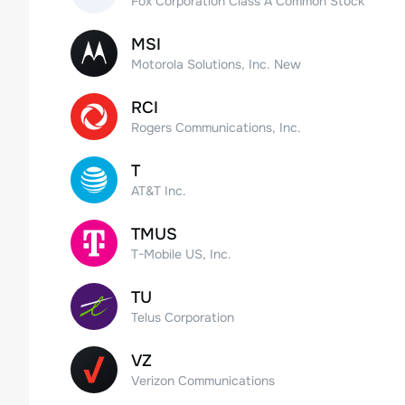
Fox Corporation Class A Common Stock
MSI
Motorola Solutions, Inc. New
RCI
Rogers Communications, Inc.
T
AT&T Inc.
TMUS
T-Mobile US, Inc.
TU
Telus Corporation
VZ
Verizon Communications