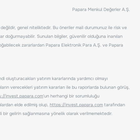
Papara Menkul Değerler A.Ş.
ğildir, genel niteliktedir. Bu öneriler mali durumunuz ile risk ve
ar doğurmayabilir. Sunulan bilgiler, güvenilir olduğuna inanılan
n doğabilecek zararlardan Papara Elektronik Para A.Ş. ve Papara
ndi oluşturacakları yatırım kararlarında yardımcı olmayı
rın verecekleri yatırım kararları ile bu raporlarda bulunan görüş,
s://invest.papara.com
'un herhangi bir sorumluluğu
lardan elde edilmiş olup,
https://invest.papara.com
tarafından
i bir gelirin sağlanmasına yönelik olarak verilmemektedir.