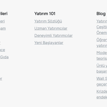
leri
Yatırım 101
Blog
eri
Yatırım Sözlüğü
Yatır
Çeşit
aşam
Uzman Yatırımcılar
Önem
Deneyimli Yatırımcılar
Öğrenc
r
Yeni Başlayanlar
yatırı
nce
Moder
 Gıda
teoris
Ünlü y
başarı
er
Wall S
geçen
Krizde
endeks