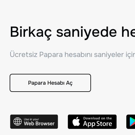
Birkaç saniyede h
Ücretsiz Papara hesabını saniyeler iç
Papara Hesabı Aç