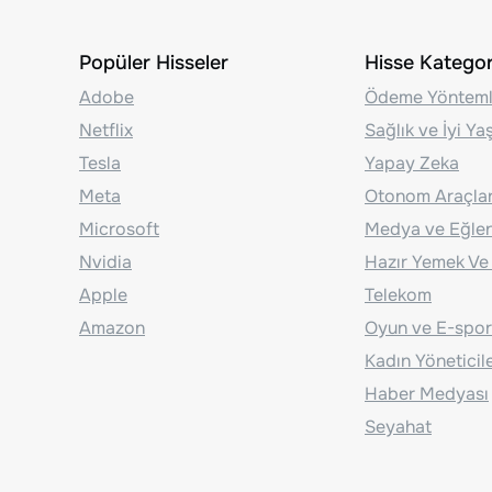
Popüler Hisseler
Hisse Kategori
Adobe
Ödeme Yönteml
Netflix
Sağlık ve İyi Y
Tesla
Yapay Zeka
Meta
Otonom Araçla
Microsoft
Medya ve Eğle
Nvidia
Hazır Yemek Ve
Apple
Telekom
Amazon
Oyun ve E-spor
Kadın Yöneticil
Haber Medyası
Seyahat