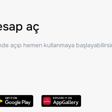
esap aç
inde açıp hemen kullanmaya başlayabilirsi