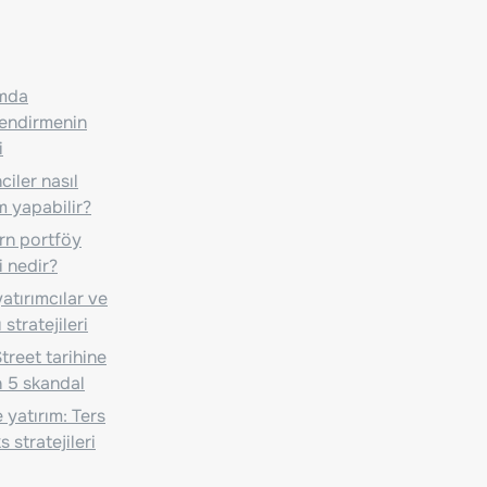
ımda
lendirmenin
i
iler nasıl
m yapabilir?
n portföy
i nedir?
atırımcılar ve
 stratejileri
treet tarihine
 5 skandal
 yatırım: Ters
 stratejileri