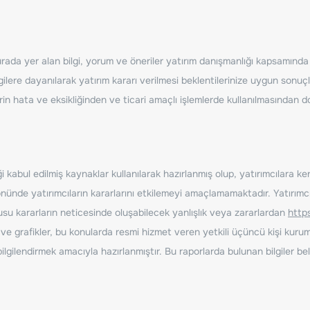
ada yer alan bilgi, yorum ve öneriler yatırım danışmanlığı kapsamında de
ilere dayanılarak yatırım kararı verilmesi beklentilerinize uygun sonuçl
erin hata ve eksikliğinden ve ticari amaçlı işlemlerde kullanılmasında
 kabul edilmiş kaynaklar kullanılarak hazırlanmış olup, yatırımcılara ke
nde yatırımcıların kararlarını etkilemeyi amaçlamamaktadır. Yatırımcıla
nusu kararların neticesinde oluşabilecek yanlışlık veya zararlardan
http
ve grafikler, bu konularda resmi hizmet veren yetkili üçüncü kişi kurum
gilendirmek amacıyla hazırlanmıştır. Bu raporlarda bulunan bilgiler bell