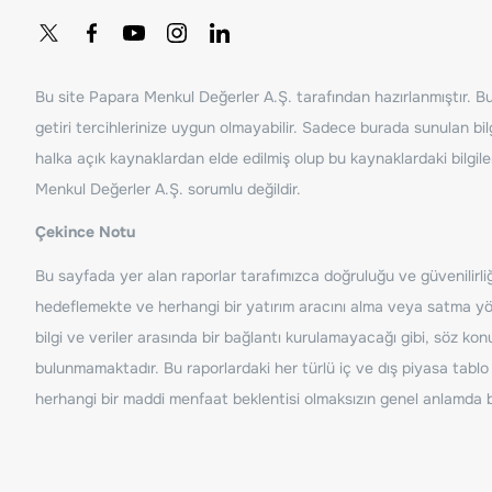
Bu site Papara Menkul Değerler A.Ş. tarafından hazırlanmıştır. Bur
getiri tercihlerinize uygun olmayabilir. Sadece burada sunulan bilg
halka açık kaynaklardan elde edilmiş olup bu kaynaklardaki bilgil
Menkul Değerler A.Ş. sorumlu değildir.
Çekince Notu
Bu sayfada yer alan raporlar tarafımızca doğruluğu ve güvenilirliği
hedeflemekte ve herhangi bir yatırım aracını alma veya satma yönü
bilgi ve veriler arasında bir bağlantı kurulamayacağı gibi, söz ko
bulunmamaktadır. Bu raporlardaki her türlü iç ve dış piyasa tablo 
herhangi bir maddi menfaat beklentisi olmaksızın genel anlamda bil