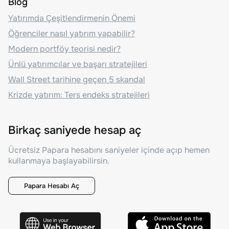
Blog
Yatırımda Çeşitlendirmenin Önemi
Öğrenciler nasıl yatırım yapabilir?
Modern portföy teorisi nedir?
Ünlü yatırımcılar ve başarı stratejileri
Wall Street tarihine geçen 5 skandal
Krizde yatırım: Ters endeks stratejileri
Birkaç saniyede hesap aç
Ücretsiz Papara hesabını saniyeler içinde açıp hemen
kullanmaya başlayabilirsin.
Papara Hesabı Aç