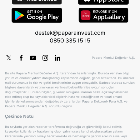
destek@paparainvest.com
0850 335 15 15
Papara Menkul Değerler A.Ş.
Bu site Papara Menkul Değerler A.Ş. tarafından hazırlanmıştır. Burada yer alan bilgi,
yorum ve öneriler yatırım danışmanlığı kapsamında değildir, genel niteliktedir. Bu öneriler
mali durumunuz ile risk ve getiri tercihlerinize uygun olmayabilir. Sadece burada sunulan
bilgilere dayanılarak yatırım kararı verilmesi beklentilerinize uygun sonuçlar
doğurmayabilir. Sunulan bilgiler, güvenilir olduğuna inanılan halka açık kaynaklardan
elde edilmiş olup bu kaynaklardaki bilgilerin hata ve eksikliğinden ve ticari amaçlı
işlemlerde kullanılmasından doğabilecek zararlardan Papara Elektronik Para A.Ş. ve
Papara Menkul Değerler A.Ş. sorumlu değildir.
Çekince Notu
Bu sayfada yer alan raporlar tarafımızca doğruluğu ve güvenilirliği kabul edilmiş
kaynaklar kullanılarak hazırlanmış olup, yatırımcılara kendi oluşturacakları yatırım
kararlarında yardımcı olmayı hedeflemekte ve herhangi bir yatırım aracını alma veya