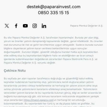
destek@paparainvest.com
0850 335 15 15
Papara Menkul Değerler A.Ş.
Bu site Papara Menkul Değerler A.Ş. tarafından hazırlanmıştır. Burada yer alan bilgi,
yorum ve öneriler yatırım danışmanlığı kapsamında değildir, genel niteliktedir. Bu öneriler
mali durumunuz ile risk ve getiri tercihlerinize uygun olmayabilir. Sadece burada sunulan
bilgilere dayanılarak yatırım kararı verilmesi beklentilerinize uygun sonuçlar
doğurmayabilir. Sunulan bilgiler, güvenilir olduğuna inanılan halka açık kaynaklardan
elde edilmiş olup bu kaynaklardaki bilgilerin hata ve eksikliğinden ve ticari amaçlı
işlemlerde kullanılmasından doğabilecek zararlardan Papara Elektronik Para A.Ş. ve
Papara Menkul Değerler A.Ş. sorumlu değildir.
Çekince Notu
Bu sayfada yer alan raporlar tarafımızca doğruluğu ve güvenilirliği kabul edilmiş
kaynaklar kullanılarak hazırlanmış olup, yatırımcılara kendi oluşturacakları yatırım
kararlarında yardımcı olmayı hedeflemekte ve herhangi bir yatırım aracını alma veya
satma yönünde yatırımcıların kararlarını etkilemeyi amaçlamamaktadır. Yatırımcıların
verecekleri yatırım kararları ile bu raporlarda bulunan görüş, bilgi ve veriler arasında bir
bağlantı kurulamayacağı gibi, söz konusu kararların neticesinde oluşabilecek yanlışlık
veya zararlardan
https://invest.papara.com
'un herhangi bir sorumluluğu
bulunmamaktadır. Bu raporlardaki her türlü iç ve dış piyasa tablo ve grafikler, bu