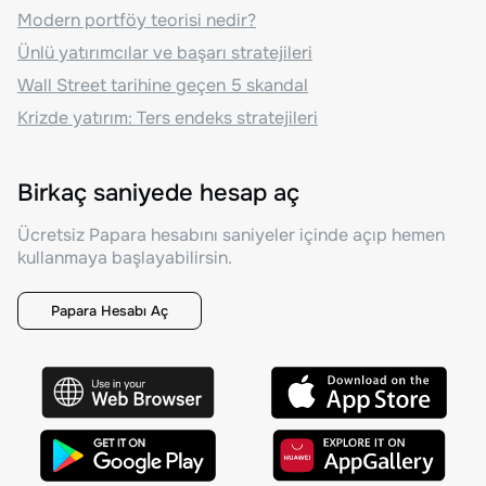
Modern portföy teorisi nedir?
Ünlü yatırımcılar ve başarı stratejileri
Wall Street tarihine geçen 5 skandal
Krizde yatırım: Ters endeks stratejileri
Birkaç saniyede hesap aç
Ücretsiz Papara hesabını saniyeler içinde açıp hemen
kullanmaya başlayabilirsin.
Papara Hesabı Aç