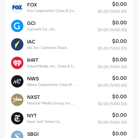
$0.00
FOX
Fox Corporation Class B Common Stock
$0.00
(%
100.00
)
$0.00
GCI
Gannett Co., Inc.
$0.00
(%
100.00
)
$0.00
IAC
IAC Inc. Common Stock
$0.00
(%
100.00
)
$0.00
IHRT
iHeartMedia, Inc. Class A Common Stock
$0.00
(%
100.00
)
$0.00
NWS
News Corporation Class B Common Stock
$0.00
(%
100.00
)
$0.00
NXST
Nexstar Media Group, Inc. Common Stock
$0.00
(%
100.00
)
$0.00
NYT
New York Times Co.
$0.00
(%
100.00
)
$0.00
SBGI