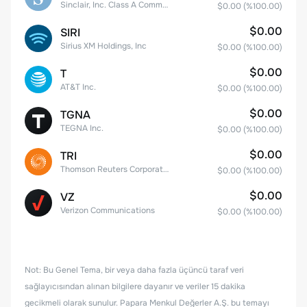
Sinclair, Inc. Class A Common Stock
$0.00
(%
100.00
)
$0.00
SIRI
Sirius XM Holdings, Inc
$0.00
(%
100.00
)
$0.00
T
AT&T Inc.
$0.00
(%
100.00
)
$0.00
TGNA
TEGNA Inc.
$0.00
(%
100.00
)
$0.00
TRI
Thomson Reuters Corporation
$0.00
(%
100.00
)
$0.00
VZ
Verizon Communications
$0.00
(%
100.00
)
Not: Bu Genel Tema, bir veya daha fazla üçüncü taraf veri
sağlayıcısından alınan bilgilere dayanır ve veriler 15 dakika
gecikmeli olarak sunulur. Papara Menkul Değerler A.Ş. bu temayı