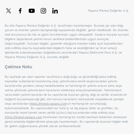
Papara Menkul Değerler A.Ş.
Bu site Papara Menkul Değerler A.Ş. tarafından hazırlanmıştır. Burada yer alan bilgi,
yorum ve öneriler yatırım danışmanlığı kapsamında değildir, genel niteliktedir. Bu öneriler
mali durumunuz ile risk ve getiri tercihlerinize uygun olmayabilir. Sadece burada sunulan
bilgilere dayanılarak yatırım kararı verilmesi beklentilerinize uygun sonuçlar
doğurmayabilir. Sunulan bilgiler, güvenilir olduğuna inanılan halka açık kaynaklardan
elde edilmiş olup bu kaynaklardaki bilgilerin hata ve eksikliğinden ve ticari amaçlı
işlemlerde kullanılmasından doğabilecek zararlardan Papara Elektronik Para A.Ş. ve
Papara Menkul Değerler A.Ş. sorumlu değildir.
Çekince Notu
Bu sayfada yer alan raporlar tarafımızca doğruluğu ve güvenilirliği kabul edilmiş
kaynaklar kullanılarak hazırlanmış olup, yatırımcılara kendi oluşturacakları yatırım
kararlarında yardımcı olmayı hedeflemekte ve herhangi bir yatırım aracını alma veya
satma yönünde yatırımcıların kararlarını etkilemeyi amaçlamamaktadır. Yatırımcıların
verecekleri yatırım kararları ile bu raporlarda bulunan görüş, bilgi ve veriler arasında bir
bağlantı kurulamayacağı gibi, söz konusu kararların neticesinde oluşabilecek yanlışlık
veya zararlardan
https://invest.papara.com
'un herhangi bir sorumluluğu
bulunmamaktadır. Bu raporlardaki her türlü iç ve dış piyasa tablo ve grafikler, bu
konularda resmi hizmet veren yetkili üçüncü kişi kurumlardan elde edilmiş olup,
https://invest.papara.com
tarafından herhangi bir maddi menfaat beklentisi olmaksızın
genel anlamda bilgilendirmek amacıyla hazırlanmıştır. Bu raporlarda bulunan bilgiler belli
bir gelirin sağlanmasına yönelik olarak verilmemektedir.