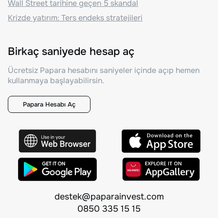
Wall Street tarihine geçen 5 skandal
Krizde yatırım: Ters endeks stratejileri
Birkaç saniyede hesap aç
Ücretsiz Papara hesabını saniyeler içinde açıp hemen
kullanmaya başlayabilirsin.
Papara Hesabı Aç
destek@paparainvest.com
0850 335 15 15