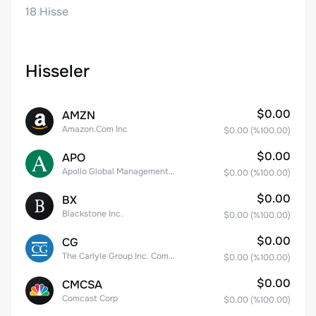
18
Hisse
Hisseler
$0.00
AMZN
Amazon.Com Inc
$0.00
(%
100.00
)
$0.00
APO
Apollo Global Management, Inc.
$0.00
(%
100.00
)
$0.00
BX
Blackstone Inc.
$0.00
(%
100.00
)
$0.00
CG
The Carlyle Group Inc. Common Stock
$0.00
(%
100.00
)
$0.00
CMCSA
Comcast Corp
$0.00
(%
100.00
)