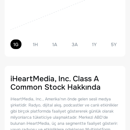
1G
1H
1A
3A
1Y
5Y
iHeartMedia, Inc. Class A
Common Stock
Hakkında
iHeartMedia, Inc., Amerika'nın önde gelen sesli medya
şirketidir. Radyo, dijital akış, podcastler ve canlı etkinlikler
gibi birçok platformda faaliyet göstererek günlük olarak
milyonlarca tüketiciye ulaşmaktadır. Merkezi ABD'de
bulunan iHeartMedia, üç ana segmentte faaliyet gösterir:
yayın radyosu ve etkinliklere odaklanan Multiplatform