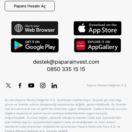
Papara Hesabı Aç
destek@paparainvest.com
0850 335 15 15
Papara Menkul Değerler A.Ş.
Bu site Papara Menkul Değerler A.Ş. tarafından hazırlanmıştır. Burada yer alan bilgi,
yorum ve öneriler yatırım danışmanlığı kapsamında değildir, genel niteliktedir. Bu öneriler
mali durumunuz ile risk ve getiri tercihlerinize uygun olmayabilir. Sadece burada sunulan
bilgilere dayanılarak yatırım kararı verilmesi beklentilerinize uygun sonuçlar
doğurmayabilir. Sunulan bilgiler, güvenilir olduğuna inanılan halka açık kaynaklardan
elde edilmiş olup bu kaynaklardaki bilgilerin hata ve eksikliğinden ve ticari amaçlı
işlemlerde kullanılmasından doğabilecek zararlardan Papara Elektronik Para A.Ş. ve
Papara Menkul Değerler A.Ş. sorumlu değildir.