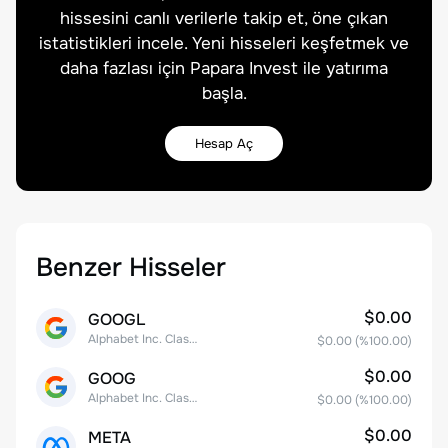
hissesini canlı verilerle takip et, öne çıkan
istatistikleri incele. Yeni hisseleri keşfetmek ve
daha fazlası için Papara Invest ile yatırıma
başla.
Hesap Aç
Benzer Hisseler
$0.00
GOOGL
Alphabet Inc. Class A Common Stock
$0.00
(%
100.00
)
$0.00
GOOG
Alphabet Inc. Class C Capital Stock
$0.00
(%
100.00
)
$0.00
META