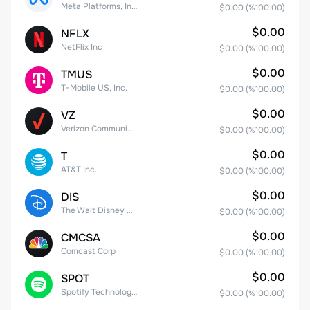
Meta Platforms, Inc. Class A Common Stock
$0.00
(%
100.00
)
$0.00
NFLX
NetFlix Inc
$0.00
(%
100.00
)
$0.00
TMUS
T-Mobile US, Inc.
$0.00
(%
100.00
)
$0.00
VZ
Verizon Communications
$0.00
(%
100.00
)
$0.00
T
AT&T Inc.
$0.00
(%
100.00
)
$0.00
DIS
The Walt Disney Company
$0.00
(%
100.00
)
$0.00
CMCSA
Comcast Corp
$0.00
(%
100.00
)
$0.00
SPOT
Spotify Technology S.A.
$0.00
(%
100.00
)