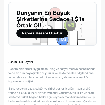
Dünyanın En Büyük
Şirketlerine Sadece 1 $'la
Ortak Ol!
Papara Hesabı Oluştur
Sorumluluk Beyanı
Papara web sitesi, uygulaması, blog ve sosyal medya hesaplarında
yer alan tüm paylaşımlar, duyurular ve sektör verileri bilgilendirme
amacıyla yayımlanmaktadır. Paylaşımlar yatırım danışmanlığı
kapsamında değildir.
Bahsi geçen piyasa, sektör ve şirket verileri içeriğin hazırlandığı
tarihe ait olup, güncel piyasa verilerini yansıtmayabilir. Paylaşılan
sektör ve şirket bilgileri halka açık kaynaklardan temin edilmiş olup,
bu kaynaklardaki verilerin eksik veya hatalı olmasından doğabilecek