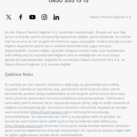
0850 335 15 15
Papara Menkul Değerler A.Ş.
Bu site Papara Menkul Değerler A.Ş. tarafından hazırlanmıştır. Burada yer alan bilgi,
yorum ve öneriler yatırım danışmanlığı kapsamında değildir, genel niteliktedir. Bu öneriler
mali durumunuz ile risk ve getiri tercihlerinize uygun olmayabilir. Sadece burada sunulan
bilgilere dayanılarak yatırım kararı verilmesi beklentilerinize uygun sonuçlar
doğurmayabilir. Sunulan bilgiler, güvenilir olduğuna inanılan halka açık kaynaklardan
elde edilmiş olup bu kaynaklardaki bilgilerin hata ve eksikliğinden ve ticari amaçlı
işlemlerde kullanılmasından doğabilecek zararlardan Papara Elektronik Para A.Ş. ve
Papara Menkul Değerler A.Ş. sorumlu değildir.
Çekince Notu
Bu sayfada yer alan raporlar tarafımızca doğruluğu ve güvenilirliği kabul edilmiş
kaynaklar kullanılarak hazırlanmış olup, yatırımcılara kendi oluşturacakları yatırım
kararlarında yardımcı olmayı hedeflemekte ve herhangi bir yatırım aracını alma veya
satma yönünde yatırımcıların kararlarını etkilemeyi amaçlamamaktadır. Yatırımcıların
verecekleri yatırım kararları ile bu raporlarda bulunan görüş, bilgi ve veriler arasında bir
bağlantı kurulamayacağı gibi, söz konusu kararların neticesinde oluşabilecek yanlışlık
veya zararlardan
https://invest.papara.com
'un herhangi bir sorumluluğu
bulunmamaktadır. Bu raporlardaki her türlü iç ve dış piyasa tablo ve grafikler, bu
konularda resmi hizmet veren yetkili üçüncü kişi kurumlardan elde edilmiş olup,
https://invest.papara.com
tarafından herhangi bir maddi menfaat beklentisi olmaksızın
genel anlamda bilgilendirmek amacıyla hazırlanmıştır. Bu raporlarda bulunan bilgiler belli
bir gelirin sağlanmasına yönelik olarak verilmemektedir.