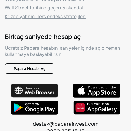
Wall Street tarihine geçen 5 skandal
Krizde yatırım: Ters endeks stratejileri
Birkaç saniyede hesap aç
Ücretsiz Papara hesabını saniyeler içinde açıp hemen
kullanmaya başlayabilirsin.
Papara Hesabı Aç
destek@paparainvest.com