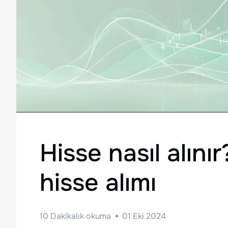
Hisse nasıl alını
hisse alımı
10
Dakikalık okuma
01 Eki 2024