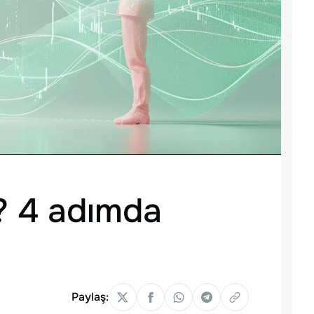
r? 4 adımda
Paylaş: