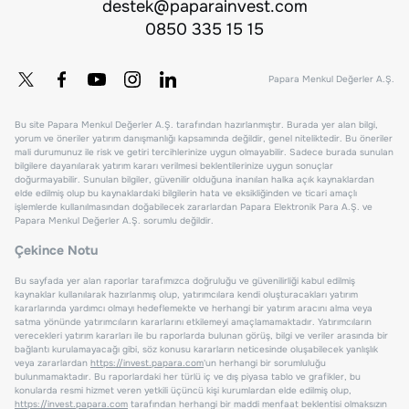
destek@paparainvest.com
0850 335 15 15
Papara Menkul Değerler A.Ş.
Bu site Papara Menkul Değerler A.Ş. tarafından hazırlanmıştır. Burada yer alan bilgi,
yorum ve öneriler yatırım danışmanlığı kapsamında değildir, genel niteliktedir. Bu öneriler
mali durumunuz ile risk ve getiri tercihlerinize uygun olmayabilir. Sadece burada sunulan
bilgilere dayanılarak yatırım kararı verilmesi beklentilerinize uygun sonuçlar
doğurmayabilir. Sunulan bilgiler, güvenilir olduğuna inanılan halka açık kaynaklardan
elde edilmiş olup bu kaynaklardaki bilgilerin hata ve eksikliğinden ve ticari amaçlı
işlemlerde kullanılmasından doğabilecek zararlardan Papara Elektronik Para A.Ş. ve
Papara Menkul Değerler A.Ş. sorumlu değildir.
Çekince Notu
Bu sayfada yer alan raporlar tarafımızca doğruluğu ve güvenilirliği kabul edilmiş
kaynaklar kullanılarak hazırlanmış olup, yatırımcılara kendi oluşturacakları yatırım
kararlarında yardımcı olmayı hedeflemekte ve herhangi bir yatırım aracını alma veya
satma yönünde yatırımcıların kararlarını etkilemeyi amaçlamamaktadır. Yatırımcıların
verecekleri yatırım kararları ile bu raporlarda bulunan görüş, bilgi ve veriler arasında bir
bağlantı kurulamayacağı gibi, söz konusu kararların neticesinde oluşabilecek yanlışlık
veya zararlardan
https://invest.papara.com
'un herhangi bir sorumluluğu
bulunmamaktadır. Bu raporlardaki her türlü iç ve dış piyasa tablo ve grafikler, bu
konularda resmi hizmet veren yetkili üçüncü kişi kurumlardan elde edilmiş olup,
https://invest.papara.com
tarafından herhangi bir maddi menfaat beklentisi olmaksızın