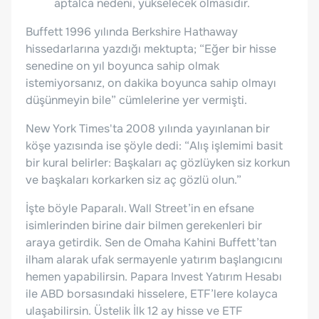
aptalca nedeni, yükselecek olmasıdır.
Buffett 1996 yılında Berkshire Hathaway
hissedarlarına yazdığı mektupta; “Eğer bir hisse
senedine on yıl boyunca sahip olmak
istemiyorsanız, on dakika boyunca sahip olmayı
düşünmeyin bile” cümlelerine yer vermişti.
New York Times'ta 2008 yılında yayınlanan bir
köşe yazısında ise şöyle dedi: “Alış işlemimi basit
bir kural belirler: Başkaları aç gözlüyken siz korkun
ve başkaları korkarken siz aç gözlü olun.”
İşte böyle Paparalı. Wall Street’in en efsane
isimlerinden birine dair bilmen gerekenleri bir
araya getirdik. Sen de Omaha Kahini Buffett’tan
ilham alarak ufak sermayenle yatırım başlangıcını
hemen yapabilirsin. Papara Invest Yatırım Hesabı
ile ABD borsasındaki hisselere, ETF’lere kolayca
ulaşabilirsin. Üstelik İlk 12 ay hisse ve ETF