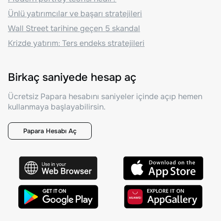
Ünlü yatırımcılar ve başarı stratejileri
Wall Street tarihine geçen 5 skandal
Krizde yatırım: Ters endeks stratejileri
Birkaç saniyede hesap aç
Ücretsiz Papara hesabını saniyeler içinde açıp hemen
kullanmaya başlayabilirsin.
Papara Hesabı Aç