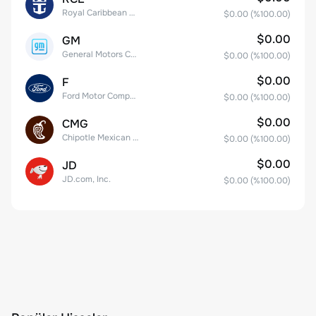
Royal Caribbean Group
$0.00
(%
100.00
)
$0.00
GM
General Motors Company
$0.00
(%
100.00
)
$0.00
F
Ford Motor Company
$0.00
(%
100.00
)
$0.00
CMG
Chipotle Mexican Grill, Inc.
$0.00
(%
100.00
)
$0.00
JD
JD.com, Inc.
$0.00
(%
100.00
)