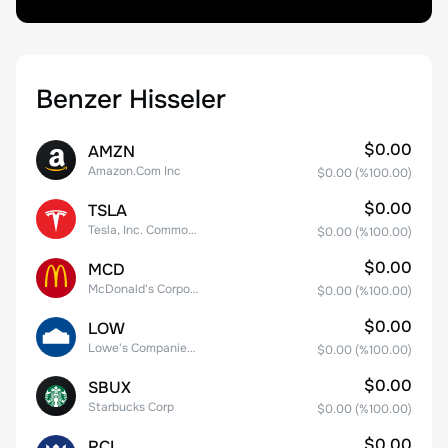
Benzer Hisseler
$0.00
AMZN
Amazon.Com Inc
$0.00
(%
100.00
)
$0.00
TSLA
Tesla, Inc. Common Stock
$0.00
(%
100.00
)
$0.00
MCD
McDonald's Corporation
$0.00
(%
100.00
)
$0.00
LOW
Lowe's Companies Inc.
$0.00
(%
100.00
)
$0.00
SBUX
Starbucks Corp
$0.00
(%
100.00
)
$0.00
RCL