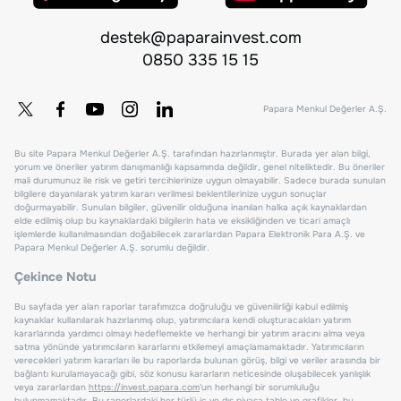
destek@paparainvest.com
0850 335 15 15
Papara Menkul Değerler A.Ş.
Bu site Papara Menkul Değerler A.Ş. tarafından hazırlanmıştır. Burada yer alan bilgi,
yorum ve öneriler yatırım danışmanlığı kapsamında değildir, genel niteliktedir. Bu öneriler
mali durumunuz ile risk ve getiri tercihlerinize uygun olmayabilir. Sadece burada sunulan
bilgilere dayanılarak yatırım kararı verilmesi beklentilerinize uygun sonuçlar
doğurmayabilir. Sunulan bilgiler, güvenilir olduğuna inanılan halka açık kaynaklardan
elde edilmiş olup bu kaynaklardaki bilgilerin hata ve eksikliğinden ve ticari amaçlı
işlemlerde kullanılmasından doğabilecek zararlardan Papara Elektronik Para A.Ş. ve
Papara Menkul Değerler A.Ş. sorumlu değildir.
Çekince Notu
Bu sayfada yer alan raporlar tarafımızca doğruluğu ve güvenilirliği kabul edilmiş
kaynaklar kullanılarak hazırlanmış olup, yatırımcılara kendi oluşturacakları yatırım
kararlarında yardımcı olmayı hedeflemekte ve herhangi bir yatırım aracını alma veya
satma yönünde yatırımcıların kararlarını etkilemeyi amaçlamamaktadır. Yatırımcıların
verecekleri yatırım kararları ile bu raporlarda bulunan görüş, bilgi ve veriler arasında bir
bağlantı kurulamayacağı gibi, söz konusu kararların neticesinde oluşabilecek yanlışlık
veya zararlardan
https://invest.papara.com
'un herhangi bir sorumluluğu
bulunmamaktadır. Bu raporlardaki her türlü iç ve dış piyasa tablo ve grafikler, bu