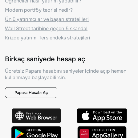
Öğrenciler nasıl yatırım yapabilir?
Modern portföy teorisi nedir?
Ünlü yatırımcılar ve başarı stratejileri
Wall Street tarihine geçen 5 skandal
Krizde yatırım: Ters endeks stratejileri
Birkaç saniyede hesap aç
Ücretsiz Papara hesabını saniyeler içinde açıp hemen
kullanmaya başlayabilirsin.
Papara Hesabı Aç