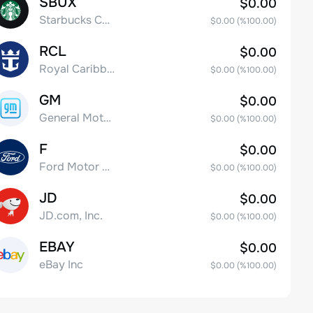
SBUX
$0.00
Starbucks Corp
$0.00
(%
100.00
)
RCL
$0.00
Royal Caribbean Group
$0.00
(%
100.00
)
GM
$0.00
General Motors Company
$0.00
(%
100.00
)
F
$0.00
Ford Motor Company
$0.00
(%
100.00
)
JD
$0.00
JD.com, Inc.
$0.00
(%
100.00
)
EBAY
$0.00
eBay Inc
$0.00
(%
100.00
)