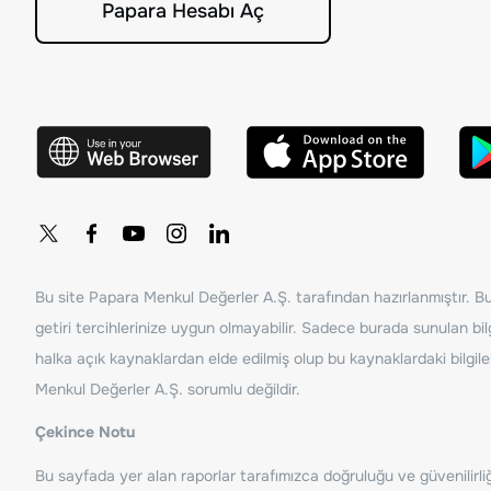
Papara Hesabı Aç
Bu site Papara Menkul Değerler A.Ş. tarafından hazırlanmıştır. Bur
getiri tercihlerinize uygun olmayabilir. Sadece burada sunulan bilg
halka açık kaynaklardan elde edilmiş olup bu kaynaklardaki bilgil
Menkul Değerler A.Ş. sorumlu değildir.
Çekince Notu
Bu sayfada yer alan raporlar tarafımızca doğruluğu ve güvenilirliği