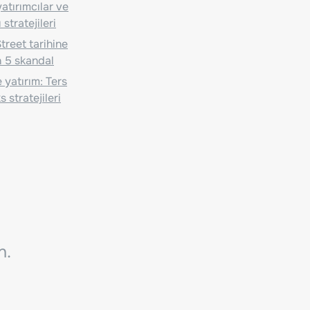
atırımcılar ve
 stratejileri
treet tarihine
 5 skandal
 yatırım: Ters
 stratejileri
n.