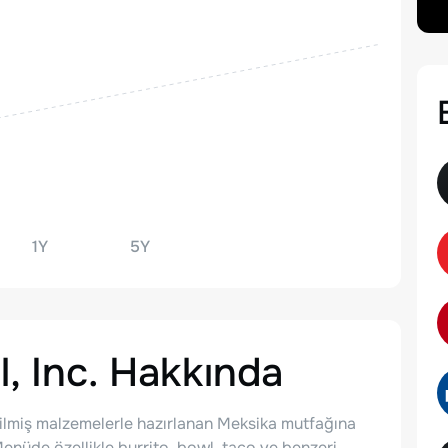
1Y
5Y
, Inc.
Hakkında
seçilmiş malzemelerle hazırlanan Meksika mutfağına
 Menüde özellikle burrito, bowl, taco ve benzeri