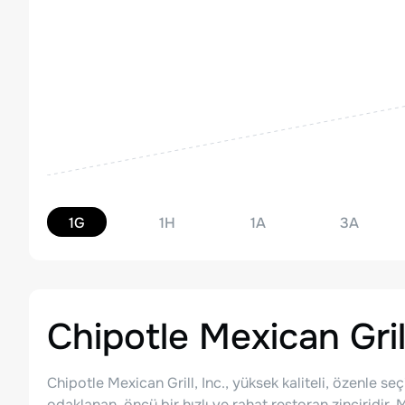
1G
1H
1A
3A
Chipotle Mexican Grill
Chipotle Mexican Grill, Inc., yüksek kaliteli, özenle 
odaklanan, öncü bir hızlı ve rahat restoran zinciridir.