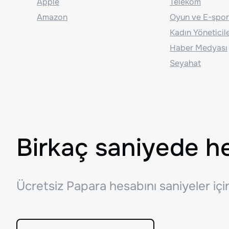
Apple
Telekom
Amazon
Oyun ve E-spor
Kadın Yöneticil
Haber Medyası
Seyahat
Birkaç saniyede h
Ücretsiz Papara hesabını saniyeler iç