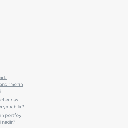
ımda
lendirmenin
i
iler nasıl
m yapabilir?
n portföy
i nedir?