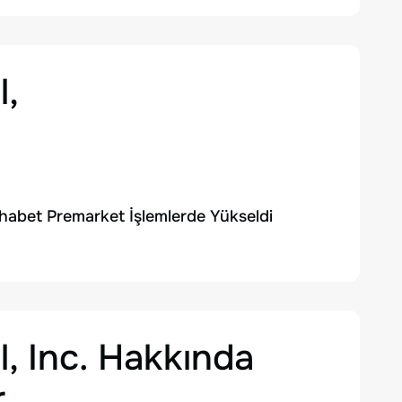
l,
phabet Premarket İşlemlerde Yükseldi
, Inc.
Hakkında
r