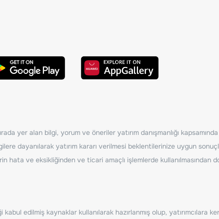
ada yer alan bilgi, yorum ve öneriler yatırım danışmanlığı kapsamında de
ilere dayanılarak yatırım kararı verilmesi beklentilerinize uygun sonuçl
erin hata ve eksikliğinden ve ticari amaçlı işlemlerde kullanılmasında
 kabul edilmiş kaynaklar kullanılarak hazırlanmış olup, yatırımcılara ke