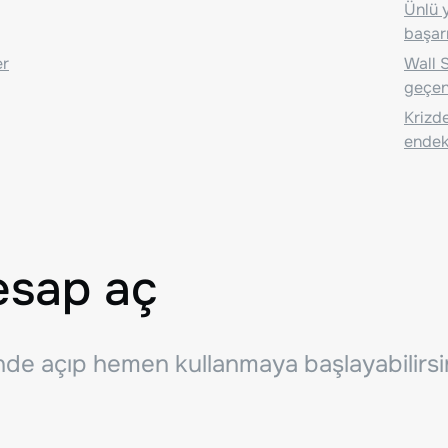
Ünlü y
başarı
er
Wall S
geçen
Krizde
endeks
esap aç
inde açıp hemen kullanmaya başlayabilirsi