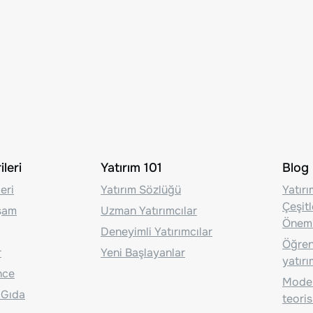
leri
Yatırım 101
Blog
eri
Yatırım Sözlüğü
Yatır
Çeşit
aşam
Uzman Yatırımcılar
Önem
Deneyimli Yatırımcılar
Öğrenc
r
Yeni Başlayanlar
yatırı
nce
Moder
 Gıda
teoris