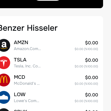
Benzer Hisseler
AMZN
$0.00
Amazon.Com Inc
$0.00
(%
100.00
)
TSLA
$0.00
Tesla, Inc. Common Stock
$0.00
(%
100.00
)
MCD
$0.00
McDonald's Corporation
$0.00
(%
100.00
)
LOW
$0.00
Lowe's Companies Inc.
$0.00
(%
100.00
)