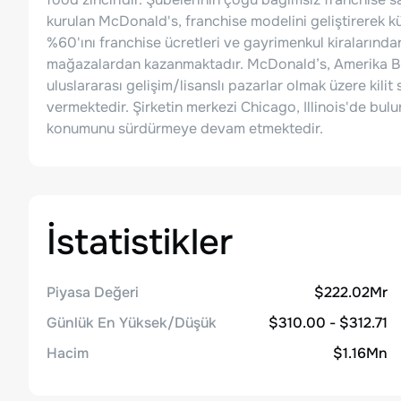
kurulan McDonald's, franchise modelini geliştirerek kür
%60'ını franchise ücretleri ve gayrimenkul kiralarından
mağazalardan kazanmaktadır. McDonald’s, Amerika Birleş
uluslararası gelişim/lisanslı pazarlar olmak üzere kil
vermektedir. Şirketin merkezi Chicago, Illinois'de bul
konumunu sürdürmeye devam etmektedir.
İstatistikler
Piyasa Değeri
$222.02Mr
Günlük En Yüksek/Düşük
$310.00 - $312.71
Hacim
$1.16Mn