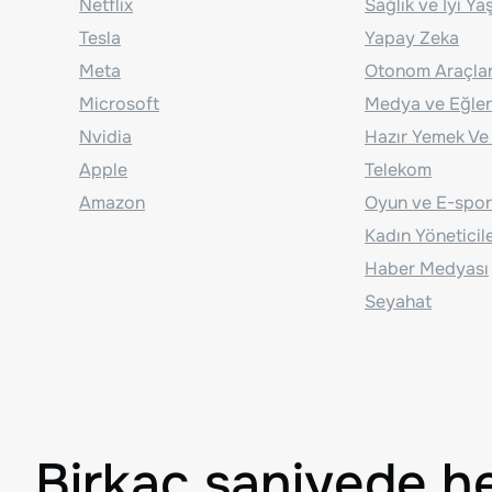
Netflix
Sağlık ve İyi Y
Tesla
Yapay Zeka
Meta
Otonom Araçla
Microsoft
Medya ve Eğle
Nvidia
Hazır Yemek Ve
Apple
Telekom
Amazon
Oyun ve E-spor
Kadın Yöneticil
Haber Medyası
Seyahat
Birkaç saniyede h