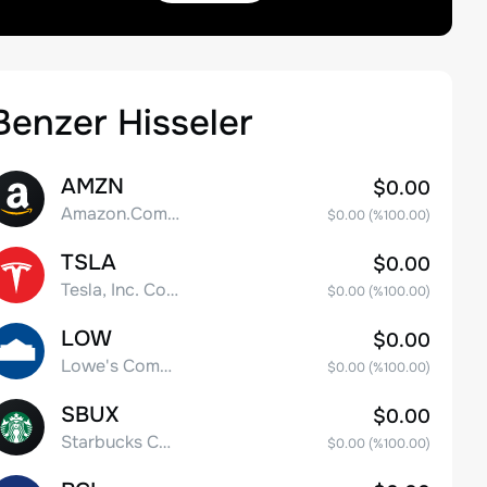
Benzer Hisseler
AMZN
$0.00
Amazon.Com Inc
$0.00
(%
100.00
)
TSLA
$0.00
Tesla, Inc. Common Stock
$0.00
(%
100.00
)
LOW
$0.00
Lowe's Companies Inc.
$0.00
(%
100.00
)
SBUX
$0.00
Starbucks Corp
$0.00
(%
100.00
)