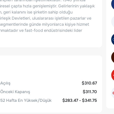
esel çapta hızla genişlemiştir. Gelirlerinin yaklaşık
, geri kalanını ise şirketin sahip olduğu
ik Devletleri, uluslararası işletilen pazarlar ve
it segmentlerinde günde milyonlarca kişiye hizmet
unmaktadır ve fast-food endüstrisindeki lider
Açılış
$310.67
Önceki Kapanış
$311.70
52 Hafta En Yüksek/Düşük
$283.47 - $341.75