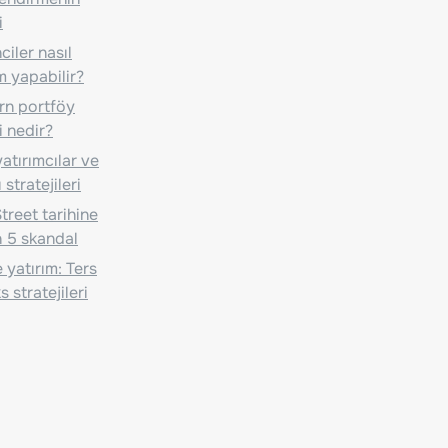
i
iler nasıl
m yapabilir?
n portföy
i nedir?
atırımcılar ve
 stratejileri
treet tarihine
 5 skandal
 yatırım: Ters
 stratejileri