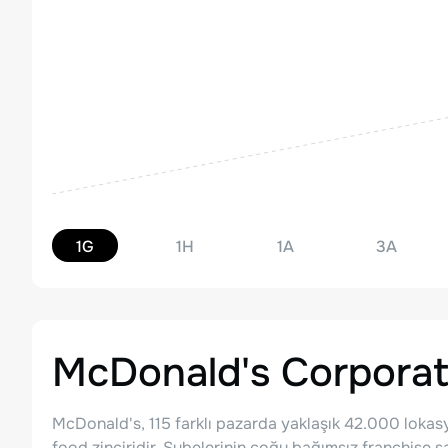
1G
1H
1A
3A
McDonald's Corporat
McDonald's, 115 farklı pazarda yaklaşık 42.000 lokasy
food zinciridir. Şubelerinin çoğu bağımsız franchise sa