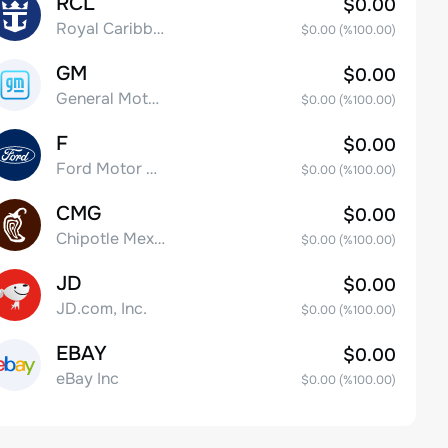
RCL
$0.00
Royal Caribbean Group
$0.00
(%
100.00
)
GM
$0.00
General Motors Company
$0.00
(%
100.00
)
F
$0.00
Ford Motor Company
$0.00
(%
100.00
)
CMG
$0.00
Chipotle Mexican Grill, Inc.
$0.00
(%
100.00
)
JD
$0.00
JD.com, Inc.
$0.00
(%
100.00
)
EBAY
$0.00
eBay Inc
$0.00
(%
100.00
)