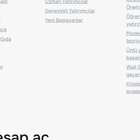
aşam
Uzman Yatırımcılar
Önem
Deneyimli Yatırımcılar
Öğrenc
r
Yeni Başlayanlar
yatırı
nce
Moder
 Gıda
teoris
Ünlü y
başarı
er
Wall S
geçen
Krizde
endeks
esap aç