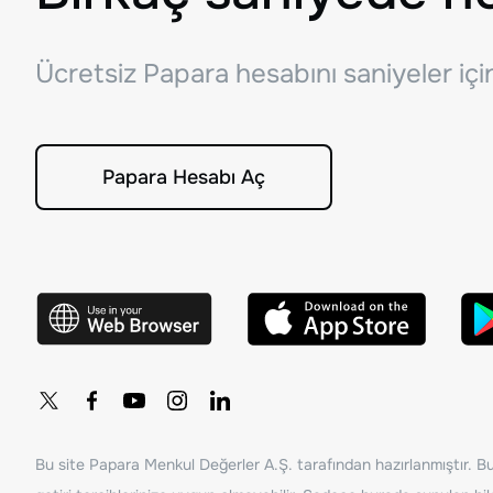
Ücretsiz Papara hesabını saniyeler iç
Papara Hesabı Aç
Bu site Papara Menkul Değerler A.Ş. tarafından hazırlanmıştır. Bur