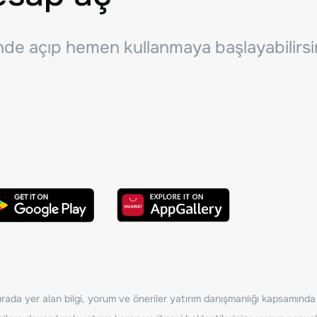
inde açıp hemen kullanmaya başlayabilirsi
ada yer alan bilgi, yorum ve öneriler yatırım danışmanlığı kapsamında de