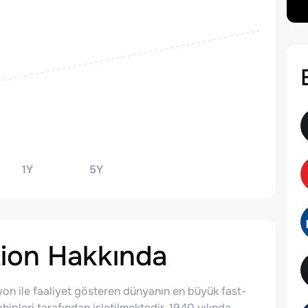
1Y
5Y
ion
Hakkında
on ile faaliyet gösteren dünyanın en büyük fast-
hipleri tarafından işletilmektedir. 1940 yılında