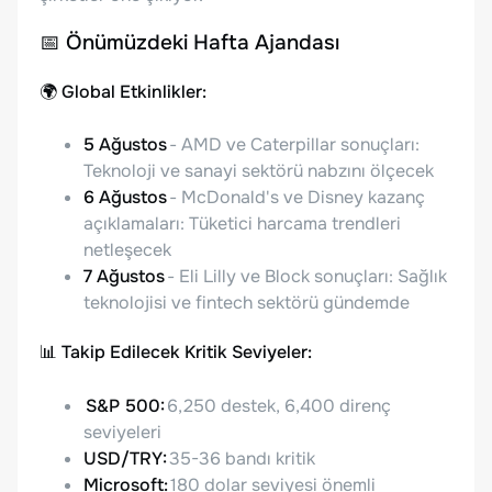
📅
Önümüzdeki Hafta Ajandası
🌍
Global Etkinlikler:
5 Ağustos
- AMD ve Caterpillar sonuçları:
Teknoloji ve sanayi sektörü nabzını ölçecek
6 Ağustos
- McDonald's ve Disney kazanç
açıklamaları: Tüketici harcama trendleri
netleşecek
7 Ağustos
- Eli Lilly ve Block sonuçları: Sağlık
teknolojisi ve fintech sektörü gündemde
📊
Takip Edilecek Kritik Seviyeler:
S&P 500:
6,250 destek, 6,400 direnç
seviyeleri
USD/TRY:
35-36 bandı kritik
Microsoft:
180 dolar seviyesi önemli