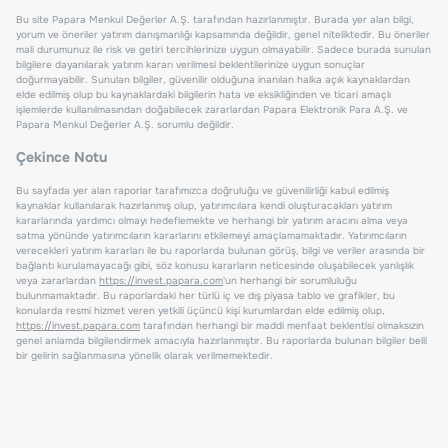
Bu site Papara Menkul Değerler A.Ş. tarafından hazırlanmıştır. Burada yer alan bilgi,
yorum ve öneriler yatırım danışmanlığı kapsamında değildir, genel niteliktedir. Bu öneriler
mali durumunuz ile risk ve getiri tercihlerinize uygun olmayabilir. Sadece burada sunulan
bilgilere dayanılarak yatırım kararı verilmesi beklentilerinize uygun sonuçlar
doğurmayabilir. Sunulan bilgiler, güvenilir olduğuna inanılan halka açık kaynaklardan
elde edilmiş olup bu kaynaklardaki bilgilerin hata ve eksikliğinden ve ticari amaçlı
işlemlerde kullanılmasından doğabilecek zararlardan Papara Elektronik Para A.Ş. ve
Papara Menkul Değerler A.Ş. sorumlu değildir.
Çekince Notu
Bu sayfada yer alan raporlar tarafımızca doğruluğu ve güvenilirliği kabul edilmiş
kaynaklar kullanılarak hazırlanmış olup, yatırımcılara kendi oluşturacakları yatırım
kararlarında yardımcı olmayı hedeflemekte ve herhangi bir yatırım aracını alma veya
satma yönünde yatırımcıların kararlarını etkilemeyi amaçlamamaktadır. Yatırımcıların
verecekleri yatırım kararları ile bu raporlarda bulunan görüş, bilgi ve veriler arasında bir
bağlantı kurulamayacağı gibi, söz konusu kararların neticesinde oluşabilecek yanlışlık
veya zararlardan
https://invest.papara.com
'un herhangi bir sorumluluğu
bulunmamaktadır. Bu raporlardaki her türlü iç ve dış piyasa tablo ve grafikler, bu
konularda resmi hizmet veren yetkili üçüncü kişi kurumlardan elde edilmiş olup,
https://invest.papara.com
tarafından herhangi bir maddi menfaat beklentisi olmaksızın
genel anlamda bilgilendirmek amacıyla hazırlanmıştır. Bu raporlarda bulunan bilgiler belli
bir gelirin sağlanmasına yönelik olarak verilmemektedir.