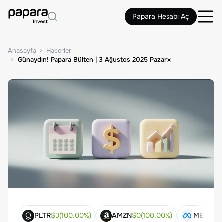
Papara Hesabı Aç
Anasayfa
Haberler
Günaydın! Papara Bülten | 3 Ağustos 2025 Pazar☀️
PLTR
$
0
(
100.00
%)
AMZN
$
0
(
100.00
%)
META
$
0