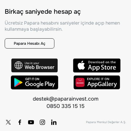
Birkaç saniyede hesap aç
Ücretsiz Papara hesabını saniyeler içinde açıp hemen
kullanmaya başlayabilirsin.
Papara Hesabı Aç
destek@paparainvest.com
0850 335 15 15
Papara Menkul Değerler A.Ş.