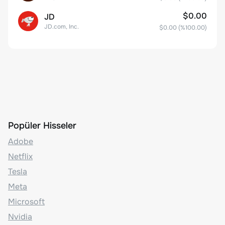
$0.00
JD
JD.com, Inc.
$0.00
(%
100.00
)
Popüler Hisseler
Adobe
Netflix
Tesla
Meta
Microsoft
Nvidia