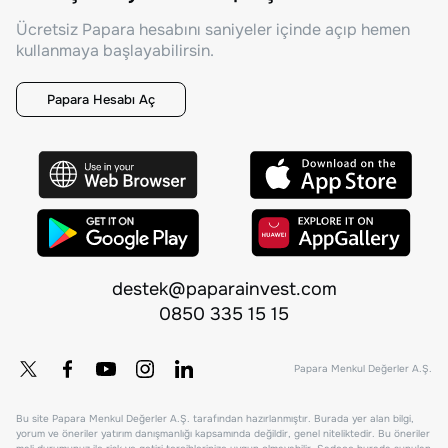
Ücretsiz Papara hesabını saniyeler içinde açıp hemen
kullanmaya başlayabilirsin.
Papara Hesabı Aç
destek@paparainvest.com
0850 335 15 15
Papara Menkul Değerler A.Ş.
Bu site Papara Menkul Değerler A.Ş. tarafından hazırlanmıştır. Burada yer alan bilgi,
yorum ve öneriler yatırım danışmanlığı kapsamında değildir, genel niteliktedir. Bu öneriler