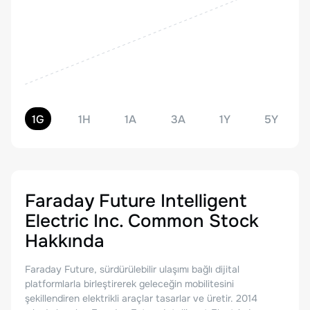
1G
1H
1A
3A
1Y
5Y
Faraday Future Intelligent
Electric Inc. Common Stock
Hakkında
Faraday Future, sürdürülebilir ulaşımı bağlı dijital
platformlarla birleştirerek geleceğin mobilitesini
şekillendiren elektrikli araçlar tasarlar ve üretir. 2014