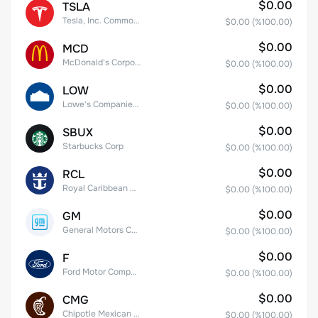
$0.00
TSLA
Tesla, Inc. Common Stock
$0.00
(%
100.00
)
$0.00
MCD
McDonald's Corporation
$0.00
(%
100.00
)
$0.00
LOW
Lowe's Companies Inc.
$0.00
(%
100.00
)
$0.00
SBUX
Starbucks Corp
$0.00
(%
100.00
)
$0.00
RCL
Royal Caribbean Group
$0.00
(%
100.00
)
$0.00
GM
General Motors Company
$0.00
(%
100.00
)
$0.00
F
Ford Motor Company
$0.00
(%
100.00
)
$0.00
CMG
Chipotle Mexican Grill, Inc.
$0.00
(%
100.00
)