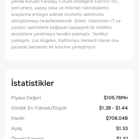
yılında kurulan Faraday Future Intelligent Electric Inc.,
yeni enerji, yapay zeka ve internet teknolojilerini
araçlarına entegre ederek otomotiv sektörünü
dönüştürmeyi hedeflemektedir. Şirket, tüketicileri IT ve
yaratıcı sektörlerle bağlayan paylaşımlı bir mobilite
ekosistemi yaratmaya kendini adamıştır. Yenilikçi
yaklaşımı, Los Angeles, Kaliforniya merkezli olarak onu
pazarda benzersiz bir konuma yerleştiriyor.
İstatistikler
Piyasa Değeri
$105.76Mn
Günlük En Yüksek/Düşük
$1.28 - $1.44
Hacim
$708.04B
Açılış
$1.33
Önceki Kapanış
$1.32