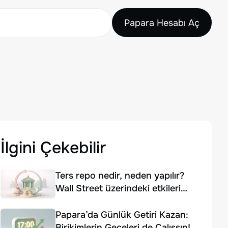
Papara Hesabı Aç
İlgini Çekebilir
Ters repo nedir, neden yapılır?
Wall Street üzerindeki etkileri
nelerdir?
Papara’da Günlük Getiri Kazan:
Birikimlerin Geceleri de Çalışsın!