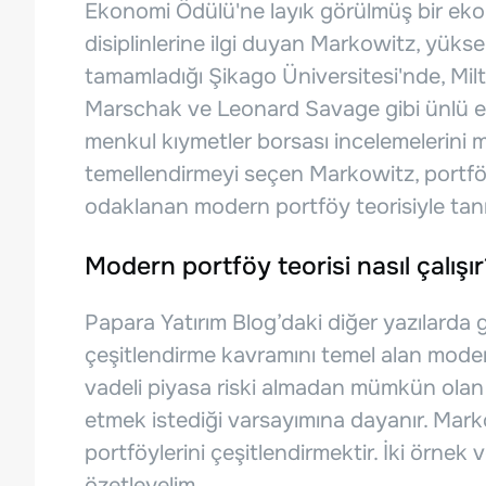
Ekonomi Ödülü'ne layık görülmüş bir ekon
disiplinlerine ilgi duyan Markowitz, yüksek
tamamladığı Şikago Üniversitesi'nde, Mi
Marschak ve Leonard Savage gibi ünlü e
menkul kıymetler borsası incelemelerini m
temellendirmeyi seçen Markowitz, portföy çe
odaklanan modern portföy teorisiyle tanı
Modern portföy teorisi nasıl çalışı
Papara Yatırım Blog’daki diğer yazılard
çeşitlendirme kavramını temel alan modern
vadeli piyasa riski almadan mümkün olan 
etmek istediği varsayımına dayanır. Marko
portföylerini çeşitlendirmektir. İki örnek v
özetleyelim.