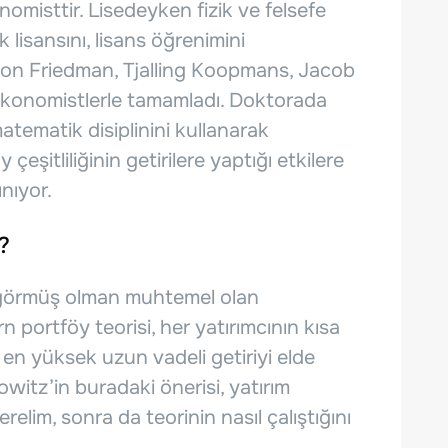
omisttir. Lisedeyken fizik ve felsefe
 lisansını, lisans öğrenimini
lton Friedman, Tjalling Koopmans, Jacob
konomistlerle tamamladı. Doktorada
atematik disiplinini kullanarak
şitliliğinin getirilere yaptığı etkilere
nıyor.
r?
a görmüş olman muhtemel olan
 portföy teorisi, her yatırımcının kısa
en yüksek uzun vadeli getiriyi elde
witz’in buradaki önerisi, yatırım
erelim, sonra da teorinin nasıl çalıştığını