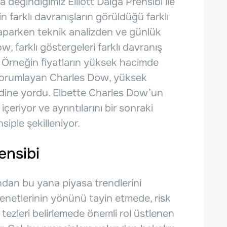
da değindiğimiz Elliott Dalga Prensibi ile
 farklı davranışların görüldüğü farklı
yaparken teknik analizden ve günlük
, farklı göstergeleri farklı davranış
 Örneğin fiyatların yüksek hacimde
 yorumlayan Charles Dow, yüksek
endine yordu. Elbette Charles Dow’un
çeriyor ve ayrıntılarını bir sonraki
siple şekilleniyor.
ensibi
ndan bu yana piyasa trendlerini
senetlerinin yönünü tayin etmede, risk
tezleri belirlemede önemli rol üstlenen