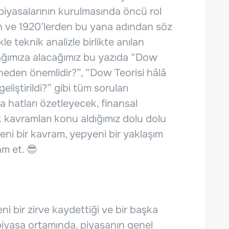
iyasalarının kurulmasında öncü rol
an ve 1920’lerden bu yana adından söz
e teknik analizle birlikte anılan
dağımıza alacağımız bu yazıda “Dow
 neden önemlidir?”, “Dow Teorisi hâlâ
liştirildi?” gibi tüm soruları
a hatları özetleyecek, finansal
k kavramları konu aldığımız dolu dolu
yeni bir kavram, yepyeni bir yaklaşım
m et. 😎
ni bir zirve kaydettiği ve bir başka
 piyasa ortamında, piyasanın genel