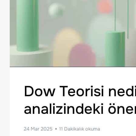
Dow Teorisi nedi
analizindeki öne
24 Mar 2025
11
Dakikalık okuma