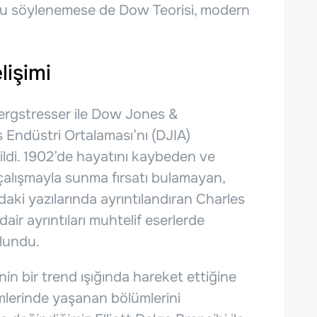
duğu söylenemese de Dow Teorisi, modern
lişimi
ergstresser ile Dow Jones &
Endüstri Ortalaması’nı (DJIA)
rildi. 1902’de hayatını kaybeden ve
r çalışmayla sunma fırsatı bulamayan,
daki yazılarında ayrıntılandıran Charles
air ayrıntıları muhtelif eserlerde
ulundu.
in bir trend ışığında hareket ettiğine
imlerinde yaşanan bölümlerini