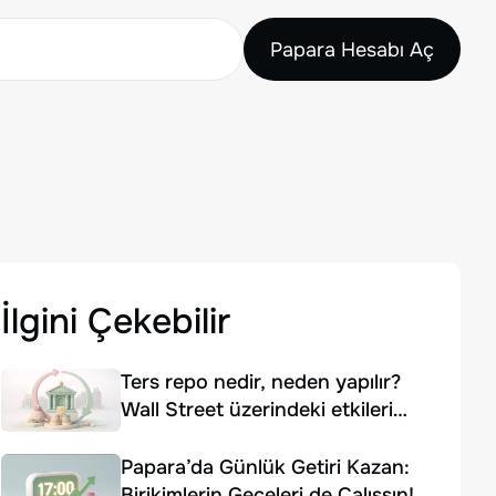
Papara Hesabı Aç
İlgini Çekebilir
Ters repo nedir, neden yapılır?
Wall Street üzerindeki etkileri
nelerdir?
Papara’da Günlük Getiri Kazan:
Birikimlerin Geceleri de Çalışsın!