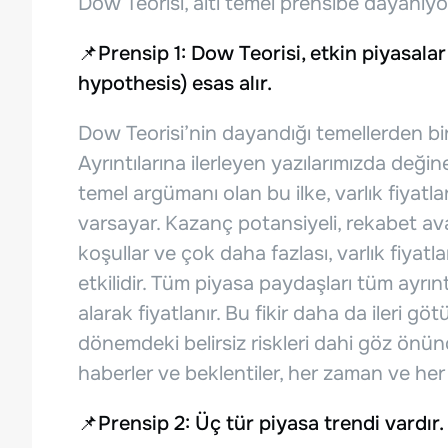
Dow Teorisi, altı temel prensibe dayanıyo
📌Prensip 1: Dow Teorisi, etkin piyasalar
hypothesis) esas alır.
Dow Teorisi’nin dayandığı temellerden biri,
Ayrıntılarına ilerleyen yazılarımızda deği
temel argümanı olan bu ilke, varlık fiyatla
varsayar. Kazanç potansiyeli, rekabet avan
koşullar ve çok daha fazlası, varlık fiyat
etkilidir. Tüm piyasa paydaşları tüm ayrıntı
alarak fiyatlanır. Bu fikir daha da ileri 
dönemdeki belirsiz riskleri dahi göz önü
haberler ve beklentiler, her zaman ve her
📌Prensip 2: Üç tür piyasa trendi vardır.