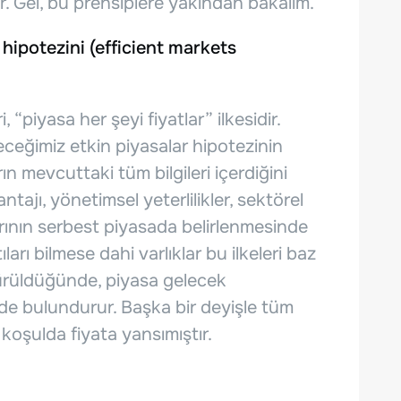
r. Gel, bu prensiplere yakından bakalım.
 hipotezini (efficient markets
 “piyasa her şeyi fiyatlar” ilkesidir.
neceğimiz etkin piyasalar hipotezinin
rın mevcuttaki tüm bilgileri içerdiğini
tajı, yönetimsel yeterlilikler, sektörel
larının serbest piyasada belirlenmesinde
ları bilmese dahi varlıklar bu ilkeleri baz
götürüldüğünde, piyasa gelecek
nde bulundurur. Başka bir deyişle tüm
 koşulda fiyata yansımıştır.