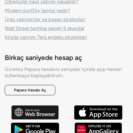
Öğrenciler nasıl yatırım yapabilir?
Modern portföy teorisi nedir?
Ünlü yatırımcılar ve başarı stratejileri
Wall Street tarihine geçen 5 skandal
Krizde yatırım: Ters endeks stratejileri
Birkaç saniyede hesap aç
Ücretsiz Papara hesabını saniyeler içinde açıp hemen
kullanmaya başlayabilirsin.
Papara Hesabı Aç