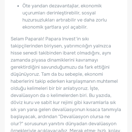
Öte yandan dezavantajlar, ekonomik
uçurumları derinleştirebilir, sosyal
huzursuzlukları artırabilir ve daha zorlu
ekonomik şartlara yol açabilir.
Selam Paparalı! Papara Invest'in sıkı
takipçilerinden biriysen, yatırımcılığın yalnızca
hisse senedi takibinden ibaret olmadığını, aynı
zamanda piyasa dinamiklerini kavramayı
gerektirdiğini savunduğumuzu da fark ettiğini
düşünüyoruz. Tam da bu sebeple, ekonomi
haberlerini takip ederken karşılaşmanın muhtemel
olduğu kelimeleri bir bir anlatıyoruz. İşte,
devalüasyon da o kelimelerden biri. Bu yazıda,
döviz kuru ve sabit kur rejimi gibi kavramlarla sık
sık yan yana gelen devalüasyonun kısaca tanımıyla
başlayacak, ardından "Devalüasyon olursa ne
olur?" sorusunun yanıtını dünyadan devalüasyon
örnekleriyle açıklayacağız. Merak etme; hızlı, kolay,