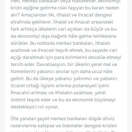
Peki, merkez bankaları veya hükümetler, ekonomiyi
krizin eşiğine getirme riski taşıyan bu kararı neden
alır? Amaçlardan ilki, ithalat ve ihracat dengesi
etrafında şekillenir. İthalat ve ihracat arasındaki
fark arttıkça ülkelerin cari açıkları da büyür ve bu
da ekonomiyi dışa bağımlı hâle gelme tehlikesine
sürükler. Bu noktada merkez bankaları, ithalatı
azaltmak ve ihracatı teşvik etmek, bu sayede cari
açığı daraltmak için para birimlerini devalüe etmeyi
tercih eder. Devalüasyon, bir ülkenin yerel mal ve
hizmetlerini yabancı alıcılar için daha ucuz hâle
getirir. Bu da ülkeye yabancı yatırımcı ve yabancı
ticaret ortağı ilgisini artırma potansiyeli içerir.
İhracatın artması ve ithalatın azalması, yerel
üretimi teşvik eder ve bu da ekonomik büyümeyi
destekleyici rol oynar.
Öte yandan şayet merkez bankaları düşük döviz
rezervlerine sahipse ve ödemeler dengesi krizleri