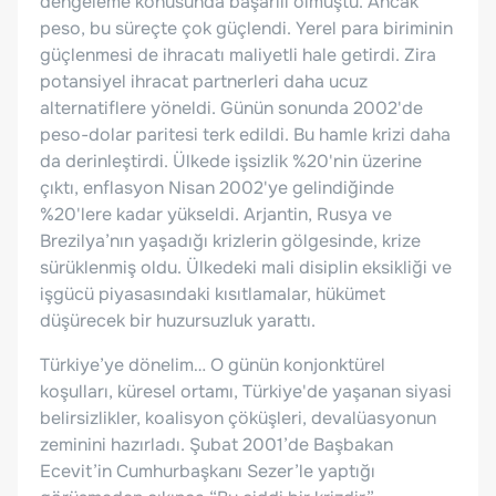
dengeleme konusunda başarılı olmuştu. Ancak
peso, bu süreçte çok güçlendi. Yerel para biriminin
güçlenmesi de ihracatı maliyetli hale getirdi. Zira
potansiyel ihracat partnerleri daha ucuz
alternatiflere yöneldi. Günün sonunda 2002'de
peso-dolar paritesi terk edildi. Bu hamle krizi daha
da derinleştirdi. Ülkede işsizlik %20'nin üzerine
çıktı, enflasyon Nisan 2002'ye gelindiğinde
%20'lere kadar yükseldi. Arjantin, Rusya ve
Brezilya’nın yaşadığı krizlerin gölgesinde, krize
sürüklenmiş oldu. Ülkedeki mali disiplin eksikliği ve
işgücü piyasasındaki kısıtlamalar, hükümet
düşürecek bir huzursuzluk yarattı.
Türkiye’ye dönelim… O günün konjonktürel
koşulları, küresel ortamı, Türkiye'de yaşanan siyasi
belirsizlikler, koalisyon çöküşleri, devalüasyonun
zeminini hazırladı. Şubat 2001’de Başbakan
Ecevit’in Cumhurbaşkanı Sezer’le yaptığı