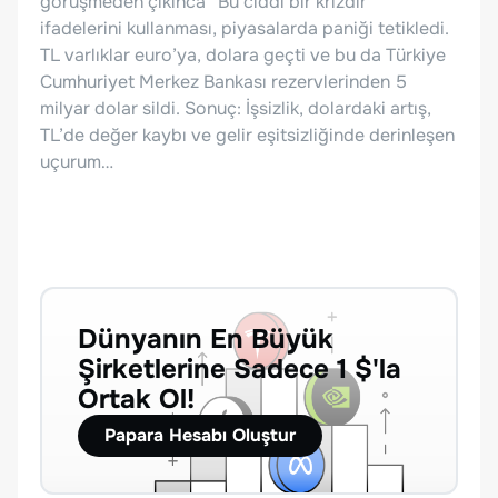
görüşmeden çıkınca “Bu ciddi bir krizdir”
ifadelerini kullanması, piyasalarda paniği tetikledi.
TL varlıklar euro’ya, dolara geçti ve bu da Türkiye
Cumhuriyet Merkez Bankası rezervlerinden 5
milyar dolar sildi. Sonuç: İşsizlik, dolardaki artış,
TL’de değer kaybı ve gelir eşitsizliğinde derinleşen
uçurum…
Dünyanın En Büyük
Şirketlerine Sadece 1 $'la
Ortak Ol!
Papara Hesabı Oluştur