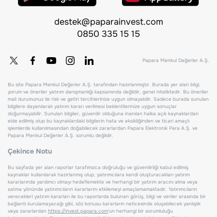
destek@paparainvest.com
0850 335 15 15
Papara Menkul Değerler A.Ş.
Bu site Papara Menkul Değerler A.Ş. tarafından hazırlanmıştır. Burada yer alan bilgi,
yorum ve öneriler yatırım danışmanlığı kapsamında değildir, genel niteliktedir. Bu öneriler
mali durumunuz ile risk ve getiri tercihlerinize uygun olmayabilir. Sadece burada sunulan
bilgilere dayanılarak yatırım kararı verilmesi beklentilerinize uygun sonuçlar
doğurmayabilir. Sunulan bilgiler, güvenilir olduğuna inanılan halka açık kaynaklardan
elde edilmiş olup bu kaynaklardaki bilgilerin hata ve eksikliğinden ve ticari amaçlı
işlemlerde kullanılmasından doğabilecek zararlardan Papara Elektronik Para A.Ş. ve
Papara Menkul Değerler A.Ş. sorumlu değildir.
Çekince Notu
Bu sayfada yer alan raporlar tarafımızca doğruluğu ve güvenilirliği kabul edilmiş
kaynaklar kullanılarak hazırlanmış olup, yatırımcılara kendi oluşturacakları yatırım
kararlarında yardımcı olmayı hedeflemekte ve herhangi bir yatırım aracını alma veya
satma yönünde yatırımcıların kararlarını etkilemeyi amaçlamamaktadır. Yatırımcıların
verecekleri yatırım kararları ile bu raporlarda bulunan görüş, bilgi ve veriler arasında bir
bağlantı kurulamayacağı gibi, söz konusu kararların neticesinde oluşabilecek yanlışlık
veya zararlardan
https://invest.papara.com
'un herhangi bir sorumluluğu