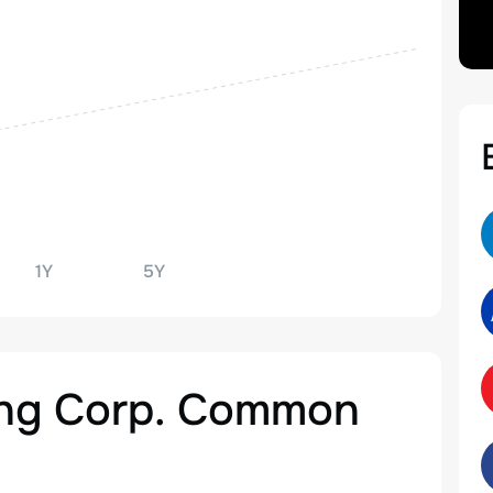
1Y
5Y
ing Corp. Common