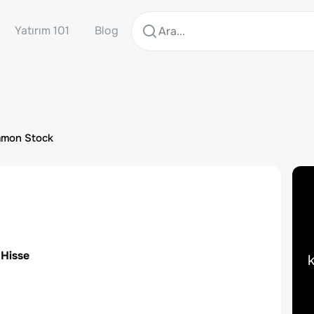
Yatırım 101
Blog
mmon Stock
 Hisse
k