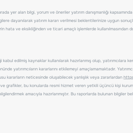
ada yer alan bilgi, yorum ve öneriler yatırım danışmanlığı kapsamında de
ilere dayanılarak yatırım kararı verilmesi beklentilerinize uygun sonuçl
erin hata ve eksikliğinden ve ticari amaçlı işlemlerde kullanılmasında
 kabul edilmiş kaynaklar kullanılarak hazırlanmış olup, yatırımcılara ke
nde yatırımcıların kararlarını etkilemeyi amaçlamamaktadır. Yatırımcıla
nusu kararların neticesinde oluşabilecek yanlışlık veya zararlardan
http
ve grafikler, bu konularda resmi hizmet veren yetkili üçüncü kişi kurum
gilendirmek amacıyla hazırlanmıştır. Bu raporlarda bulunan bilgiler bell