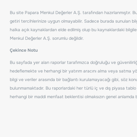
Bu site Papara Menkul Değerler A.Ş. tarafından hazırlanmıştır. Bur
getiri tercihlerinize uygun olmayabilir. Sadece burada sunulan bilg
halka açık kaynaklardan elde edilmiş olup bu kaynaklardaki bilgil
Menkul Değerler A.Ş. sorumlu değildir.
Çekince Notu
Bu sayfada yer alan raporlar tarafımızca doğruluğu ve güvenilirliği
hedeflemekte ve herhangi bir yatırım aracını alma veya satma yönü
bilgi ve veriler arasında bir bağlantı kurulamayacağı gibi, söz ko
bulunmamaktadır. Bu raporlardaki her türlü iç ve dış piyasa tablo 
herhangi bir maddi menfaat beklentisi olmaksızın genel anlamda bil