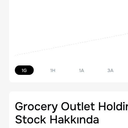
1G
1H
1A
3A
Grocery Outlet Hold
Stock
Hakkında