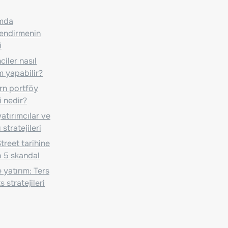
ımda
lendirmenin
i
iler nasıl
m yapabilir?
n portföy
i nedir?
atırımcılar ve
 stratejileri
treet tarihine
 5 skandal
 yatırım: Ters
 stratejileri