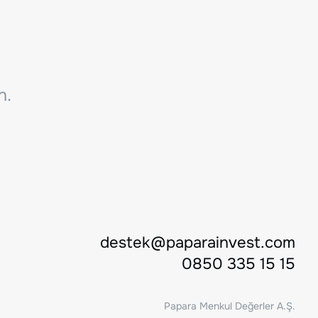
n.
destek@paparainvest.com
0850 335 15 15
Papara Menkul Değerler A.Ş.