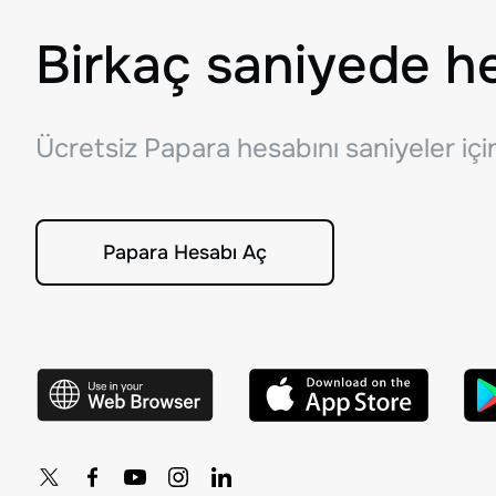
Birkaç saniyede h
Ücretsiz Papara hesabını saniyeler iç
Papara Hesabı Aç