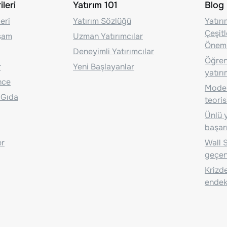
leri
Yatırım 101
Blog
eri
Yatırım Sözlüğü
Yatır
Çeşit
aşam
Uzman Yatırımcılar
Önem
Deneyimli Yatırımcılar
Öğrenc
r
Yeni Başlayanlar
yatırı
nce
Moder
 Gıda
teoris
Ünlü y
başarı
er
Wall S
geçen
Krizde
endeks