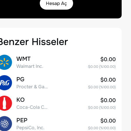
Hesap Aç
Benzer Hisseler
WMT
$0.00
Walmart Inc.
$0.00
(%
100.00
)
PG
$0.00
Procter & Gamble Company
$0.00
(%
100.00
)
KO
$0.00
Coca-Cola Company
$0.00
(%
100.00
)
PEP
$0.00
PepsiCo, Inc.
$0.00
(%
100.00
)