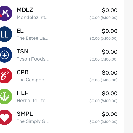
MDLZ
$0.00
Mondelez International, Inc. Class A
$0.00
(%
100.00
)
EL
$0.00
The Estee Lauder Companies Inc. Class A
$0.00
(%
100.00
)
TSN
$0.00
Tyson Foods, Inc.
$0.00
(%
100.00
)
CPB
$0.00
The Campbell's Company Common Stock
$0.00
(%
100.00
)
HLF
$0.00
Herbalife Ltd.
$0.00
(%
100.00
)
SMPL
$0.00
The Simply Good Foods Company Common Stock
$0.00
(%
100.00
)