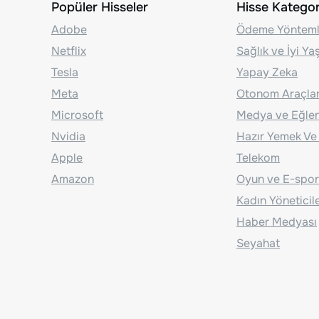
Popüler Hisseler
Hisse Kategori
Adobe
Ödeme Yönteml
Netflix
Sağlık ve İyi Y
Tesla
Yapay Zeka
Meta
Otonom Araçla
Microsoft
Medya ve Eğle
Nvidia
Hazır Yemek Ve
Apple
Telekom
Amazon
Oyun ve E-spor
Kadın Yöneticil
Haber Medyası
Seyahat