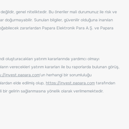
ğildir, genel niteliktedir. Bu öneriler mali durumunuz ile risk ve
ar doğurmayabilir. Sunulan bilgiler, güvenilir olduğuna inanılan
n doğabilecek zararlardan Papara Elektronik Para A.Ş. ve Papara
ndi oluşturacakları yatırım kararlarında yardımcı olmayı
rın verecekleri yatırım kararları ile bu raporlarda bulunan görüş,
s://invest.papara.com
'un herhangi bir sorumluluğu
lardan elde edilmiş olup,
https://invest.papara.com
tarafından
i bir gelirin sağlanmasına yönelik olarak verilmemektedir.