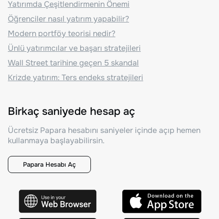
Yatırımda Çeşitlendirmenin Önemi
Öğrenciler nasıl yatırım yapabilir?
Modern portföy teorisi nedir?
Ünlü yatırımcılar ve başarı stratejileri
Wall Street tarihine geçen 5 skandal
Krizde yatırım: Ters endeks stratejileri
Birkaç saniyede hesap aç
Ücretsiz Papara hesabını saniyeler içinde açıp hemen
kullanmaya başlayabilirsin.
Papara Hesabı Aç