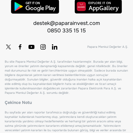
destek@paparainvest.com
0850 335 15 15
Papara Menkul Değerler A.Ş.
Bu site Papara Menkul Değerler A.Ş. tarafından hazırlanmıştır. Burada yer alan bilgi,
yorum ve öneriler yatırım danışmanlığı kapsamında değildir, genel niteliktedir. Bu öneriler
mali durumunuz ile risk ve getiri tercihlerinize uygun olmayabilir. Sadece burada sunulan
bilgilere dayanılarak yatırım kararı verilmesi beklentilerinize uygun sonuçlar
doğurmayabilir. Sunulan bilgiler, güvenilir olduğuna inanılan halka açık kaynaklardan
elde edilmiş olup bu kaynaklardaki bilgilerin hata ve eksikliğinden ve ticari amaçlı
işlemlerde kullanılmasından doğabilecek zararlardan Papara Elektronik Para A.Ş. ve
Papara Menkul Değerler A.Ş. sorumlu değildir.
Çekince Notu
Bu sayfada yer alan raporlar tarafımızca doğruluğu ve güvenilirliği kabul edilmiş
kaynaklar kullanılarak hazırlanmış olup, yatırımcılara kendi oluşturacakları yatırım
kararlarında yardımcı olmayı hedeflemekte ve herhangi bir yatırım aracını alma veya
satma yönünde yatırımcıların kararlarını etkilemeyi amaçlamamaktadır. Yatırımcıların
verecekleri yatırım kararları ile bu raporlarda bulunan görüş, bilgi ve veriler arasında bir