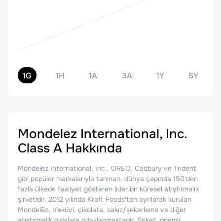
1G
1H
1A
3A
1Y
5Y
Mondelez International, Inc.
Class A
Hakkında
Mondelēz International, Inc., OREO, Cadbury ve Trident
gibi popüler markalarıyla tanınan, dünya çapında 150'den
fazla ülkede faaliyet gösteren lider bir küresel atıştırmalık
şirketidir. 2012 yılında Kraft Foods'tan ayrılarak kurulan
Mondelēz, bisküvi, çikolata, sakız/şekerleme ve diğer
atıştırmalık gıdalara odaklanmaktadır. Şirket, önemli