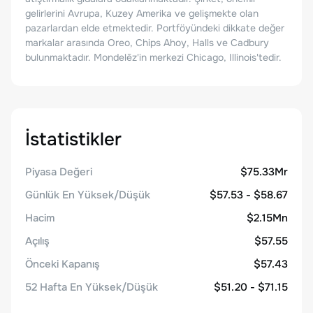
gelirlerini Avrupa, Kuzey Amerika ve gelişmekte olan
pazarlardan elde etmektedir. Portföyündeki dikkate değer
markalar arasında Oreo, Chips Ahoy, Halls ve Cadbury
bulunmaktadır. Mondelēz'in merkezi Chicago, Illinois'tedir.
İstatistikler
Piyasa Değeri
$75.33Mr
Günlük En Yüksek/Düşük
$57.53 - $58.67
Hacim
$2.15Mn
Açılış
$57.55
Önceki Kapanış
$57.43
52 Hafta En Yüksek/Düşük
$51.20 - $71.15