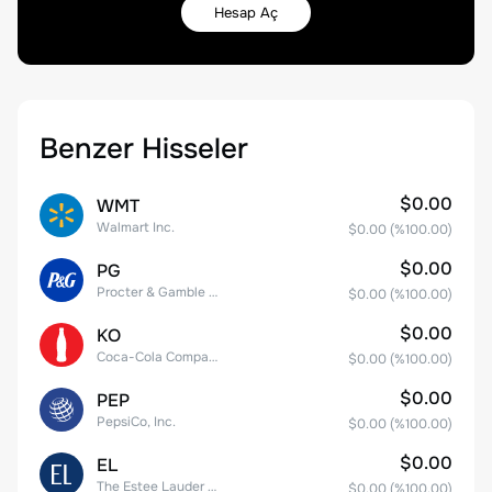
Hesap Aç
Benzer Hisseler
$0.00
WMT
Walmart Inc.
$0.00
(%
100.00
)
$0.00
PG
Procter & Gamble Company
$0.00
(%
100.00
)
$0.00
KO
Coca-Cola Company
$0.00
(%
100.00
)
$0.00
PEP
PepsiCo, Inc.
$0.00
(%
100.00
)
$0.00
EL
The Estee Lauder Companies Inc. Class A
$0.00
(%
100.00
)