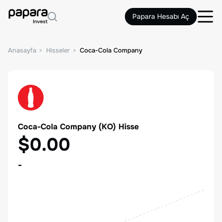
Papara Hesabı Aç
Anasayfa
Hisseler
Coca-Cola Company
Coca-Cola Company
(
KO
) Hisse
$0.00
-