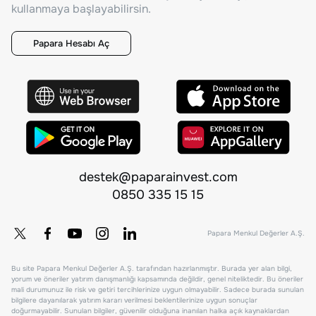
kullanmaya başlayabilirsin.
Papara Hesabı Aç
destek@paparainvest.com
0850 335 15 15
Papara Menkul Değerler A.Ş.
Bu site Papara Menkul Değerler A.Ş. tarafından hazırlanmıştır. Burada yer alan bilgi,
yorum ve öneriler yatırım danışmanlığı kapsamında değildir, genel niteliktedir. Bu öneriler
mali durumunuz ile risk ve getiri tercihlerinize uygun olmayabilir. Sadece burada sunulan
bilgilere dayanılarak yatırım kararı verilmesi beklentilerinize uygun sonuçlar
doğurmayabilir. Sunulan bilgiler, güvenilir olduğuna inanılan halka açık kaynaklardan