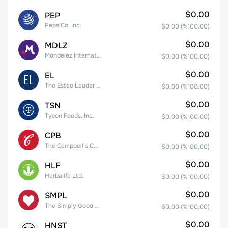
$0.00
PEP
PepsiCo, Inc.
$0.00
(%
100.00
)
$0.00
MDLZ
Mondelez International, Inc. Class A
$0.00
(%
100.00
)
$0.00
EL
The Estee Lauder Companies Inc. Class A
$0.00
(%
100.00
)
$0.00
TSN
Tyson Foods, Inc.
$0.00
(%
100.00
)
$0.00
CPB
The Campbell's Company Common Stock
$0.00
(%
100.00
)
$0.00
HLF
Herbalife Ltd.
$0.00
(%
100.00
)
$0.00
SMPL
The Simply Good Foods Company Common Stock
$0.00
(%
100.00
)
$0.00
HNST