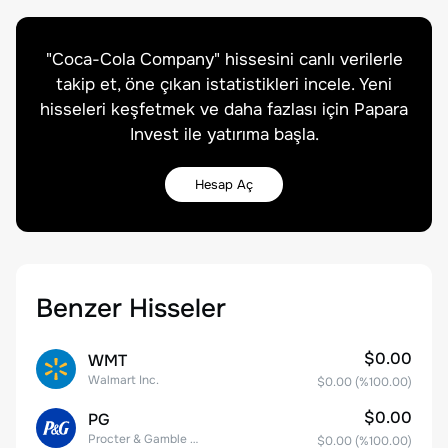
"
Coca-Cola Company
" hissesini canlı verilerle
takip et, öne çıkan istatistikleri incele. Yeni
hisseleri keşfetmek ve daha fazlası için Papara
Invest ile yatırıma başla.
Hesap Aç
Benzer Hisseler
$0.00
WMT
Walmart Inc.
$0.00
(%
100.00
)
$0.00
PG
Procter & Gamble Company
$0.00
(%
100.00
)