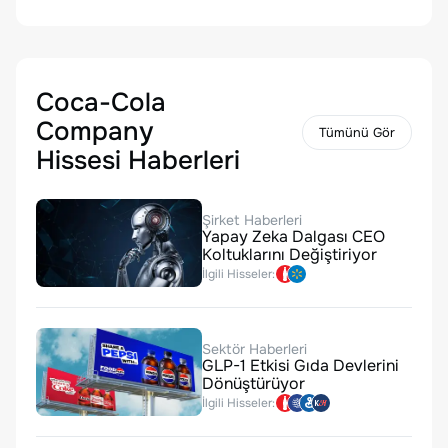
Coca-Cola
Company
Tümünü Gör
Hissesi Haberleri
Şirket Haberleri
Yapay Zeka Dalgası CEO
Koltuklarını Değiştiriyor
İlgili Hisseler:
Sektör Haberleri
GLP-1 Etkisi Gıda Devlerini
Dönüştürüyor
İlgili Hisseler: