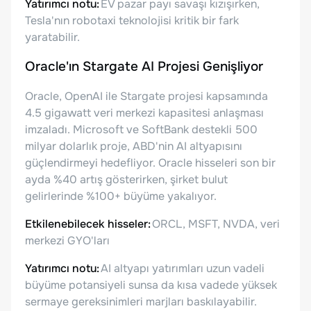
Yatırımcı notu:
EV pazar payı savaşı kızışırken,
Tesla'nın robotaxi teknolojisi kritik bir fark
yaratabilir.
Oracle'ın Stargate AI Projesi Genişliyor
Oracle, OpenAI ile Stargate projesi kapsamında
4.5 gigawatt veri merkezi kapasitesi anlaşması
imzaladı. Microsoft ve SoftBank destekli 500
milyar dolarlık proje, ABD'nin AI altyapısını
güçlendirmeyi hedefliyor. Oracle hisseleri son bir
ayda %40 artış gösterirken, şirket bulut
gelirlerinde %100+ büyüme yakalıyor.
Etkilenebilecek hisseler:
ORCL, MSFT, NVDA, veri
merkezi GYO'ları
Yatırımcı notu:
AI altyapı yatırımları uzun vadeli
büyüme potansiyeli sunsa da kısa vadede yüksek
sermaye gereksinimleri marjları baskılayabilir.