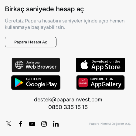
Birkaç saniyede hesap aç
Ücretsiz Papara hesabını saniyeler içinde açıp hemen
kullanmaya başlayabilirsin.
Papara Hesabı Aç
destek@paparainvest.com
0850 335 15 15
Papara Menkul Değerler A.Ş.