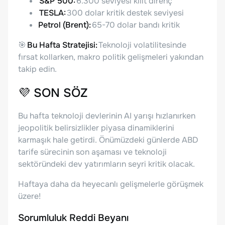
S&P 500:
6.300 seviyesi kilit direnç
TESLA:
300 dolar kritik destek seviyesi
Petrol (Brent):
65-70 dolar bandı kritik
🎯
Bu Hafta Stratejisi:
Teknoloji volatilitesinde
fırsat kollarken, makro politik gelişmeleri yakından
takip edin.
💜
SON SÖZ
Bu hafta teknoloji devlerinin AI yarışı hızlanırken
jeopolitik belirsizlikler piyasa dinamiklerini
karmaşık hale getirdi. Önümüzdeki günlerde ABD
tarife sürecinin son aşaması ve teknoloji
sektöründeki dev yatırımların seyri kritik olacak.
Haftaya daha da heyecanlı gelişmelerle görüşmek
üzere!
Sorumluluk Reddi Beyanı