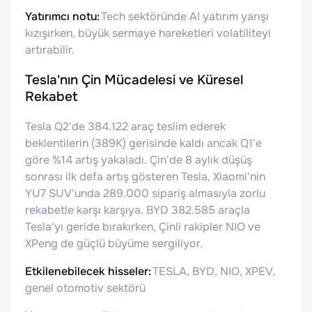
Yatırımcı notu:
Tech sektöründe AI yatırım yarışı
kızışırken, büyük sermaye hareketleri volatiliteyi
artırabilir.
Tesla'nın Çin Mücadelesi ve Küresel
Rekabet
Tesla Q2'de 384.122 araç teslim ederek
beklentilerin (389K) gerisinde kaldı ancak Q1'e
göre %14 artış yakaladı. Çin'de 8 aylık düşüş
sonrası ilk defa artış gösteren Tesla, Xiaomi'nin
YU7 SUV'unda 289.000 sipariş almasıyla zorlu
rekabetle karşı karşıya. BYD 382.585 araçla
Tesla'yı geride bırakırken, Çinli rakipler NIO ve
XPeng de güçlü büyüme sergiliyor.
Etkilenebilecek hisseler:
TESLA, BYD, NIO, XPEV,
genel otomotiv sektörü