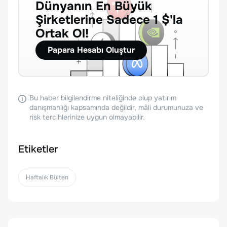
Dünyanın En Büyük
Şirketlerine Sadece 1 $'la
Ortak Ol!
Papara Hesabı Oluştur
Bu haber bilgilendirme niteliğinde olup yatırım
danışmanlığı kapsamında değildir, mâli durumunuza ve
risk tercihlerinize uygun olmayabilir.
Etiketler
Haftalık Bülten