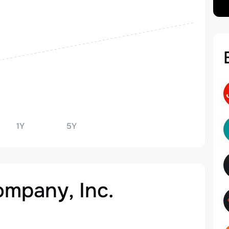
1Y
5Y
ompany, Inc.