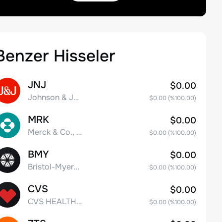
Benzer Hisseler
JNJ
$0.00
Johnson & Johnson
$0.00
(%
100.00
)
MRK
$0.00
Merck & Co., Inc.
$0.00
(%
100.00
)
BMY
$0.00
Bristol-Myers Squibb Co.
$0.00
(%
100.00
)
CVS
$0.00
CVS HEALTH CORPORATION
$0.00
(%
100.00
)