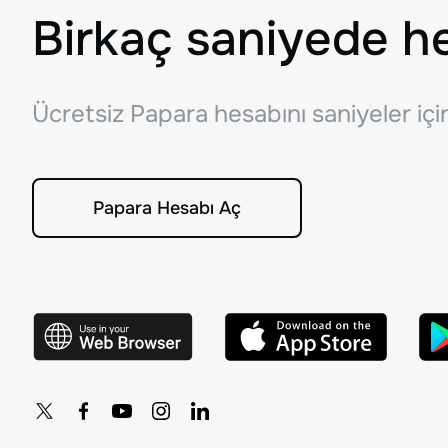
Birkaç saniyede h
Ücretsiz Papara hesabını saniyeler iç
Papara Hesabı Aç