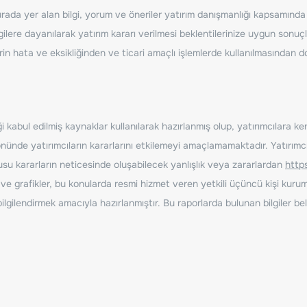
ada yer alan bilgi, yorum ve öneriler yatırım danışmanlığı kapsamında de
ilere dayanılarak yatırım kararı verilmesi beklentilerinize uygun sonuçl
erin hata ve eksikliğinden ve ticari amaçlı işlemlerde kullanılmasında
 kabul edilmiş kaynaklar kullanılarak hazırlanmış olup, yatırımcılara ke
nde yatırımcıların kararlarını etkilemeyi amaçlamamaktadır. Yatırımcıla
nusu kararların neticesinde oluşabilecek yanlışlık veya zararlardan
http
ve grafikler, bu konularda resmi hizmet veren yetkili üçüncü kişi kurum
gilendirmek amacıyla hazırlanmıştır. Bu raporlarda bulunan bilgiler bell