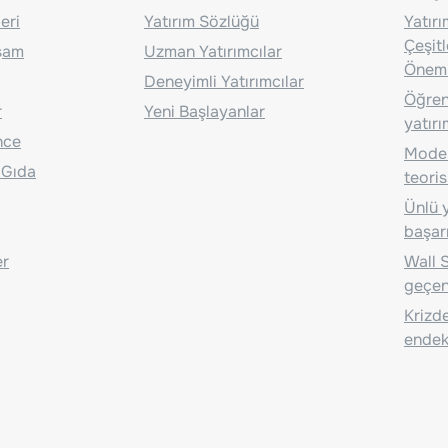
eri
Yatırım Sözlüğü
Yatır
Çeşit
aşam
Uzman Yatırımcılar
Önem
Deneyimli Yatırımcılar
Öğrenc
r
Yeni Başlayanlar
yatırı
nce
Moder
 Gıda
teoris
Ünlü y
başarı
er
Wall S
geçen
Krizde
endeks