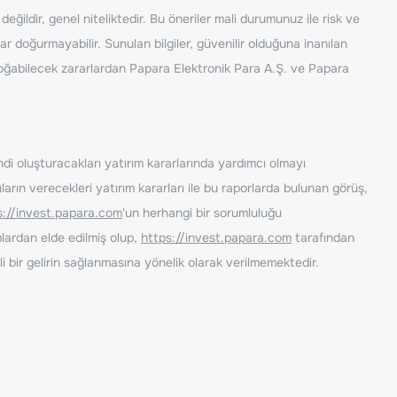
ğildir, genel niteliktedir. Bu öneriler mali durumunuz ile risk ve
ar doğurmayabilir. Sunulan bilgiler, güvenilir olduğuna inanılan
n doğabilecek zararlardan Papara Elektronik Para A.Ş. ve Papara
ndi oluşturacakları yatırım kararlarında yardımcı olmayı
rın verecekleri yatırım kararları ile bu raporlarda bulunan görüş,
s://invest.papara.com
'un herhangi bir sorumluluğu
lardan elde edilmiş olup,
https://invest.papara.com
tarafından
i bir gelirin sağlanmasına yönelik olarak verilmemektedir.