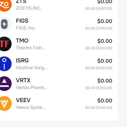
ZTS
$0.00
ZOETIS INC.
$0.00
(%
100.00
)
FIGS
$0.00
FIGS, Inc.
$0.00
(%
100.00
)
TMO
$0.00
Thermo Fisher Scientific, Inc.
$0.00
(%
100.00
)
ISRG
$0.00
Intuitive Surgical Inc.
$0.00
(%
100.00
)
VRTX
$0.00
Vertex Pharmaceuticals Inc
$0.00
(%
100.00
)
VEEV
$0.00
Veeva Systems Inc.
$0.00
(%
100.00
)