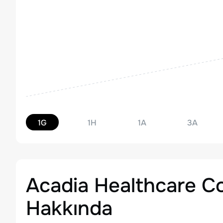
1G
1H
1A
3A
Acadia Healthcare C
Hakkında