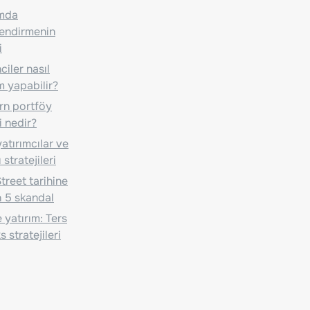
ımda
lendirmenin
i
iler nasıl
m yapabilir?
n portföy
i nedir?
atırımcılar ve
 stratejileri
treet tarihine
 5 skandal
 yatırım: Ters
 stratejileri