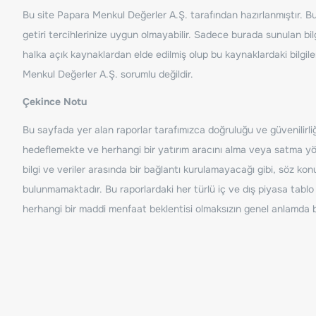
Bu site Papara Menkul Değerler A.Ş. tarafından hazırlanmıştır. Bur
getiri tercihlerinize uygun olmayabilir. Sadece burada sunulan bilg
halka açık kaynaklardan elde edilmiş olup bu kaynaklardaki bilgil
Menkul Değerler A.Ş. sorumlu değildir.
Çekince Notu
Bu sayfada yer alan raporlar tarafımızca doğruluğu ve güvenilirliği
hedeflemekte ve herhangi bir yatırım aracını alma veya satma yönü
bilgi ve veriler arasında bir bağlantı kurulamayacağı gibi, söz ko
bulunmamaktadır. Bu raporlardaki her türlü iç ve dış piyasa tablo 
herhangi bir maddi menfaat beklentisi olmaksızın genel anlamda bil