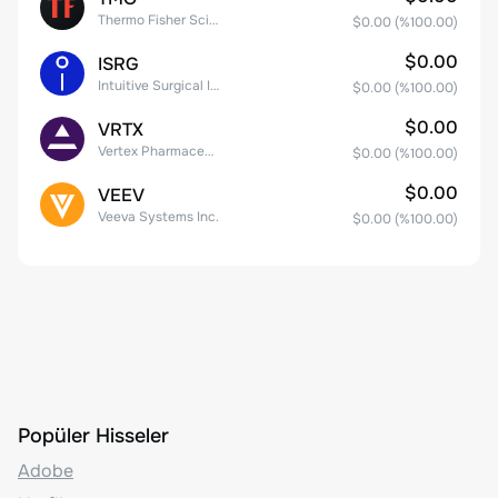
Thermo Fisher Scientific, Inc.
$0.00
(%
100.00
)
$0.00
ISRG
Intuitive Surgical Inc.
$0.00
(%
100.00
)
$0.00
VRTX
Vertex Pharmaceuticals Inc
$0.00
(%
100.00
)
$0.00
VEEV
Veeva Systems Inc.
$0.00
(%
100.00
)
Popüler Hisseler
Adobe