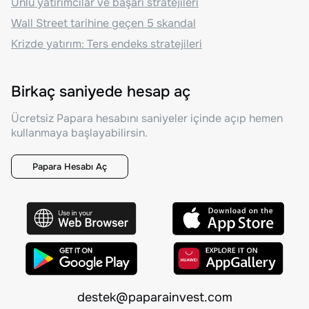
Ünlü yatırımcılar ve başarı stratejileri
Wall Street tarihine geçen 5 skandal
Krizde yatırım: Ters endeks stratejileri
Birkaç saniyede hesap aç
Ücretsiz Papara hesabını saniyeler içinde açıp hemen
kullanmaya başlayabilirsin.
Papara Hesabı Aç
destek@paparainvest.com