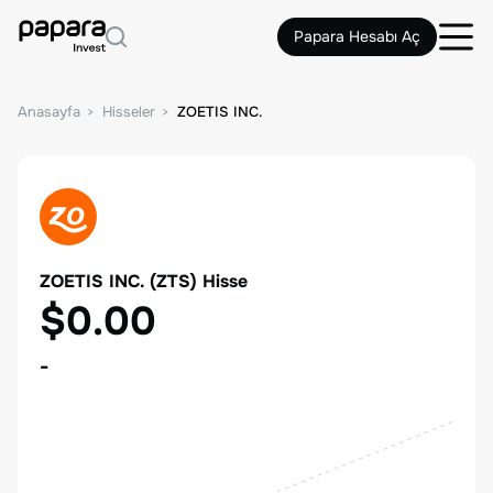
Papara Hesabı Aç
Anasayfa
Hisseler
ZOETIS INC.
ZOETIS INC.
(
ZTS
) Hisse
$0.00
-