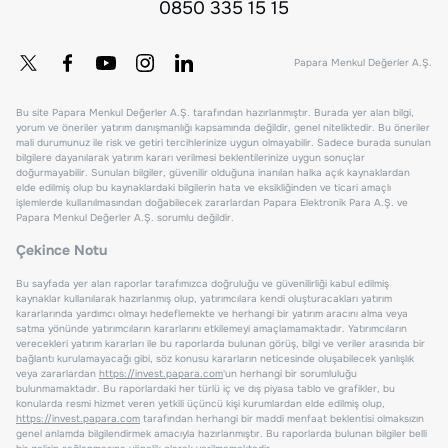
0850 335 15 15
Papara Menkul Değerler A.Ş.
Bu site Papara Menkul Değerler A.Ş. tarafından hazırlanmıştır. Burada yer alan bilgi,
yorum ve öneriler yatırım danışmanlığı kapsamında değildir, genel niteliktedir. Bu öneriler
mali durumunuz ile risk ve getiri tercihlerinize uygun olmayabilir. Sadece burada sunulan
bilgilere dayanılarak yatırım kararı verilmesi beklentilerinize uygun sonuçlar
doğurmayabilir. Sunulan bilgiler, güvenilir olduğuna inanılan halka açık kaynaklardan
elde edilmiş olup bu kaynaklardaki bilgilerin hata ve eksikliğinden ve ticari amaçlı
işlemlerde kullanılmasından doğabilecek zararlardan Papara Elektronik Para A.Ş. ve
Papara Menkul Değerler A.Ş. sorumlu değildir.
Çekince Notu
Bu sayfada yer alan raporlar tarafımızca doğruluğu ve güvenilirliği kabul edilmiş
kaynaklar kullanılarak hazırlanmış olup, yatırımcılara kendi oluşturacakları yatırım
kararlarında yardımcı olmayı hedeflemekte ve herhangi bir yatırım aracını alma veya
satma yönünde yatırımcıların kararlarını etkilemeyi amaçlamamaktadır. Yatırımcıların
verecekleri yatırım kararları ile bu raporlarda bulunan görüş, bilgi ve veriler arasında bir
bağlantı kurulamayacağı gibi, söz konusu kararların neticesinde oluşabilecek yanlışlık
veya zararlardan
https://invest.papara.com
'un herhangi bir sorumluluğu
bulunmamaktadır. Bu raporlardaki her türlü iç ve dış piyasa tablo ve grafikler, bu
konularda resmi hizmet veren yetkili üçüncü kişi kurumlardan elde edilmiş olup,
https://invest.papara.com
tarafından herhangi bir maddi menfaat beklentisi olmaksızın
genel anlamda bilgilendirmek amacıyla hazırlanmıştır. Bu raporlarda bulunan bilgiler belli