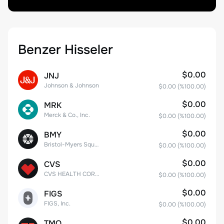
Benzer Hisseler
$0.00
JNJ
Johnson & Johnson
$0.00
(%
100.00
)
$0.00
MRK
Merck & Co., Inc.
$0.00
(%
100.00
)
$0.00
BMY
Bristol-Myers Squibb Co.
$0.00
(%
100.00
)
$0.00
CVS
CVS HEALTH CORPORATION
$0.00
(%
100.00
)
$0.00
FIGS
FIGS, Inc.
$0.00
(%
100.00
)
$0.00
TMO