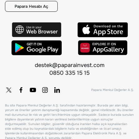
Papara Hesabı Aç
destek@paparainvest.com
0850 335 15 15
Papara Menkul Değerler A.Ş.
Bu site Papara Menkul Değerler A.Ş. tarafından hazırlanmıştır. Burada yer alan bilgi,
yorum ve öneriler yatırım danışmanlığı kapsamında değildir, genel niteliktedir. Bu öneriler
mali durumunuz ile risk ve getiri tercihlerinize uygun olmayabilir. Sadece burada sunulan
bilgilere dayanılarak yatırım kararı verilmesi beklentilerinize uygun sonuçlar
doğurmayabilir. Sunulan bilgiler, güvenilir olduğuna inanılan halka açık kaynaklardan
elde edilmiş olup bu kaynaklardaki bilgilerin hata ve eksikliğinden ve ticari amaçlı
işlemlerde kullanılmasından doğabilecek zararlardan Papara Elektronik Para A.Ş. ve
Papara Menkul Değerler A.Ş. sorumlu değildir.