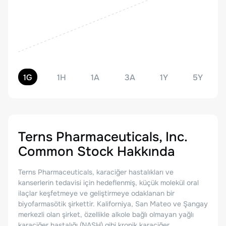
1G
1H
1A
3A
1Y
5Y
Terns Pharmaceuticals, Inc.
Common Stock
Hakkında
Terns Pharmaceuticals, karaciğer hastalıkları ve
kanserlerin tedavisi için hedeflenmiş, küçük molekül oral
ilaçlar keşfetmeye ve geliştirmeye odaklanan bir
biyofarmasötik şirkettir. Kaliforniya, San Mateo ve Şangay
merkezli olan şirket, özellikle alkole bağlı olmayan yağlı
karaciğer hastalığı (NASH) gibi kronik karaciğer