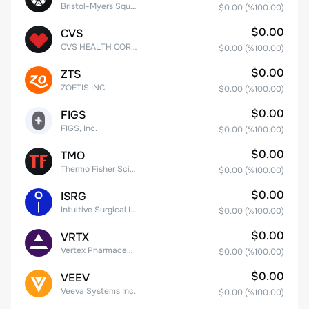
Bristol-Myers Squibb Co.
$0.00
(%
100.00
)
$0.00
CVS
CVS HEALTH CORPORATION
$0.00
(%
100.00
)
$0.00
ZTS
ZOETIS INC.
$0.00
(%
100.00
)
$0.00
FIGS
FIGS, Inc.
$0.00
(%
100.00
)
$0.00
TMO
Thermo Fisher Scientific, Inc.
$0.00
(%
100.00
)
$0.00
ISRG
Intuitive Surgical Inc.
$0.00
(%
100.00
)
$0.00
VRTX
Vertex Pharmaceuticals Inc
$0.00
(%
100.00
)
$0.00
VEEV
Veeva Systems Inc.
$0.00
(%
100.00
)