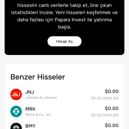
hissesini canlı verilerle takip et, öne çıkan
istatistikleri incele. Yeni hisseleri keşfetmek ve
daha fazlası için Papara Invest ile yatırıma
başla.
Hesap Aç
Benzer Hisseler
$0.00
JNJ
Johnson & Johnson
$0.00
(%
100.00
)
$0.00
MRK
Merck & Co., Inc.
$0.00
(%
100.00
)
$0.00
BMY