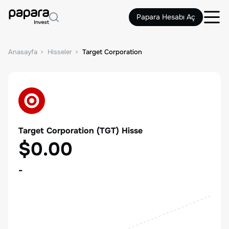
Papara Hesabı Aç
Anasayfa
Hisseler
Target Corporation
Target Corporation
(
TGT
) Hisse
$0.00
-