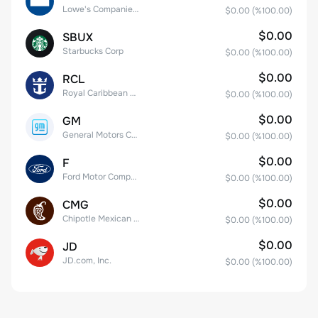
Lowe's Companies Inc.
$0.00
(%
100.00
)
$0.00
SBUX
Starbucks Corp
$0.00
(%
100.00
)
$0.00
RCL
Royal Caribbean Group
$0.00
(%
100.00
)
$0.00
GM
General Motors Company
$0.00
(%
100.00
)
$0.00
F
Ford Motor Company
$0.00
(%
100.00
)
$0.00
CMG
Chipotle Mexican Grill, Inc.
$0.00
(%
100.00
)
$0.00
JD
JD.com, Inc.
$0.00
(%
100.00
)