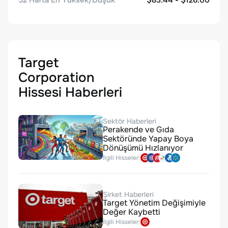
52 Hafta En Yüksek/Düşük
$83.44 - $126.00
Target
Corporation
Hissesi Haberleri
Sektör Haberleri
Perakende ve Gıda
Sektöründe Yapay Boya
Dönüşümü Hızlanıyor
İlgili Hisseler:
Şirket Haberleri
Target Yönetim Değişimiyle
Değer Kaybetti
İlgili Hisseler: