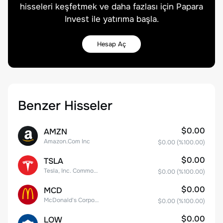
hisseleri keşfetmek ve daha fazlası için Papara
Invest ile yatırıma başla.
Hesap Aç
Benzer Hisseler
$0.00
AMZN
Amazon.Com Inc
$0.00
(%
100.00
)
$0.00
TSLA
Tesla, Inc. Common Stock
$0.00
(%
100.00
)
$0.00
MCD
McDonald's Corporation
$0.00
(%
100.00
)
$0.00
LOW