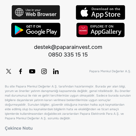
destek@paparainvest.com
0850 335 15 15
Papara Menkul Değerler A.Ş.
Bu site Papara Menkul Değerler A.Ş. tarafından hazırlanmıştır. Burada yer alan bilgi,
yorum ve öneriler yatırım danışmanlığı kapsamında değildir, genel niteliktedir. Bu öneriler
mali durumunuz ile risk ve getiri tercihlerinize uygun olmayabilir. Sadece burada sunulan
bilgilere dayanılarak yatırım kararı verilmesi beklentilerinize uygun sonuçlar
doğurmayabilir. Sunulan bilgiler, güvenilir olduğuna inanılan halka açık kaynaklardan
elde edilmiş olup bu kaynaklardaki bilgilerin hata ve eksikliğinden ve ticari amaçlı
işlemlerde kullanılmasından doğabilecek zararlardan Papara Elektronik Para A.Ş. ve
Papara Menkul Değerler A.Ş. sorumlu değildir.
Çekince Notu