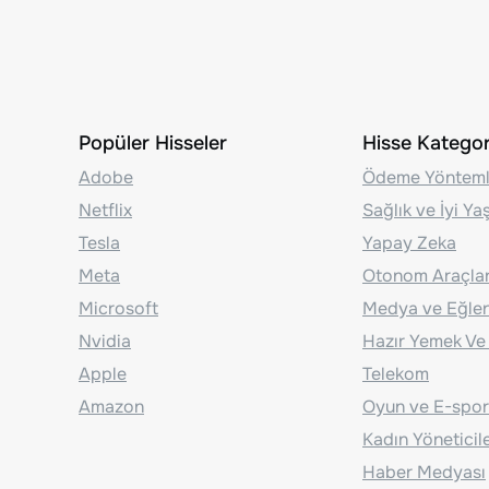
Popüler Hisseler
Hisse Kategori
Adobe
Ödeme Yönteml
Netflix
Sağlık ve İyi Y
Tesla
Yapay Zeka
Meta
Otonom Araçla
Microsoft
Medya ve Eğle
Nvidia
Hazır Yemek Ve
Apple
Telekom
Amazon
Oyun ve E-spor
Kadın Yöneticil
Haber Medyası