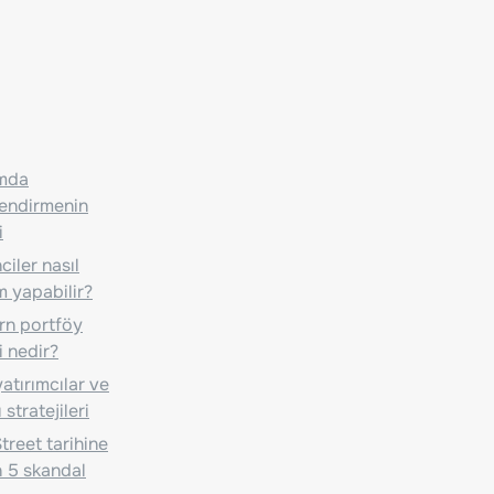
ımda
lendirmenin
i
iler nasıl
m yapabilir?
n portföy
i nedir?
atırımcılar ve
 stratejileri
treet tarihine
 5 skandal