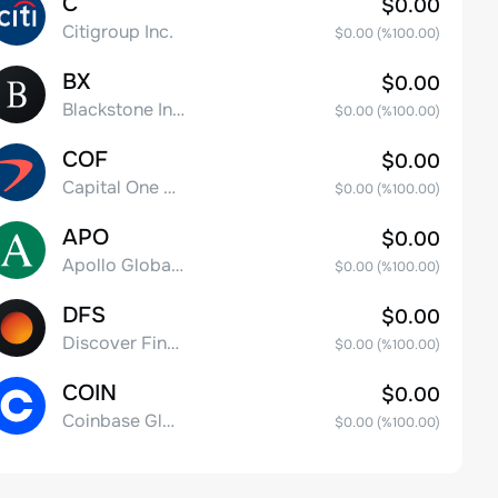
C
$0.00
Citigroup Inc.
$0.00
(%
100.00
)
BX
$0.00
Blackstone Inc.
$0.00
(%
100.00
)
COF
$0.00
Capital One Financial
$0.00
(%
100.00
)
APO
$0.00
Apollo Global Management, Inc.
$0.00
(%
100.00
)
DFS
$0.00
Discover Financial Services
$0.00
(%
100.00
)
COIN
$0.00
Coinbase Global, Inc. Class A Common Stock
$0.00
(%
100.00
)