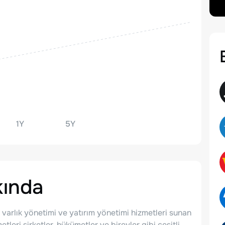
1Y
5Y
ında
 varlık yönetimi ve yatırım yönetimi hizmetleri sunan
etleri şirketler, hükümetler ve bireyler gibi çeşitli