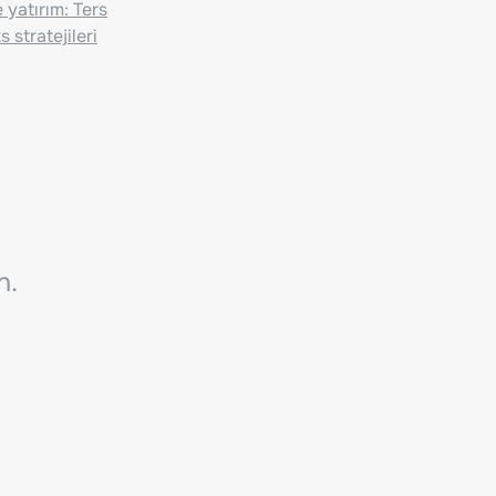
 yatırım: Ters
 stratejileri
n.