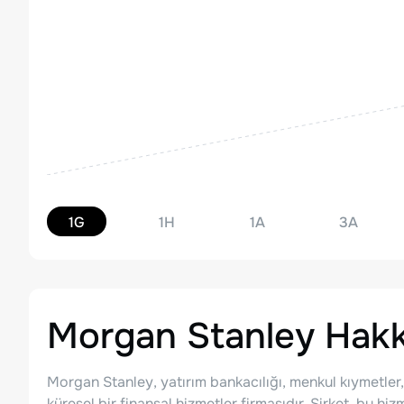
1G
1H
1A
3A
Morgan Stanley
Hakk
Morgan Stanley, yatırım bankacılığı, menkul kıymetler,
küresel bir finansal hizmetler firmasıdır. Şirket, bu hizm