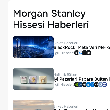
Morgan Stanley
Hissesi Haberleri
Şirket Haberleri
BlackRock, Meta Veri Merkezi
İlgili Hisseler:
Haftalık Bülten
İyi Pazarlar! Papara Bülten
İlgili Hisseler:
Şirket Haberleri