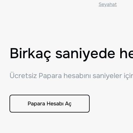
Seyahat
Birkaç saniyede h
Ücretsiz Papara hesabını saniyeler iç
Papara Hesabı Aç