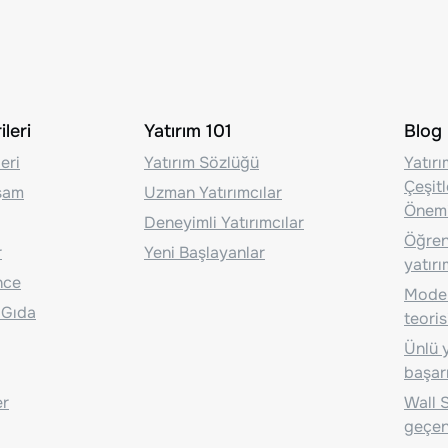
leri
Yatırım 101
Blog
eri
Yatırım Sözlüğü
Yatır
Çeşit
aşam
Uzman Yatırımcılar
Önem
Deneyimli Yatırımcılar
Öğrenc
r
Yeni Başlayanlar
yatırı
nce
Moder
 Gıda
teoris
Ünlü y
başarı
er
Wall S
geçen