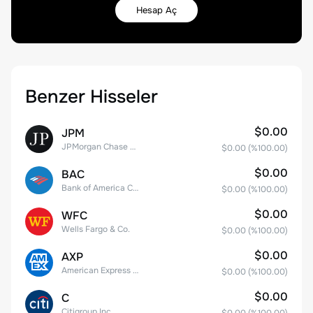
Hesap Aç
Benzer Hisseler
$0.00
JPM
JPMorgan Chase & Co.
$0.00
(%
100.00
)
$0.00
BAC
Bank of America Corporation
$0.00
(%
100.00
)
$0.00
WFC
Wells Fargo & Co.
$0.00
(%
100.00
)
$0.00
AXP
American Express Company
$0.00
(%
100.00
)
$0.00
C
Citigroup Inc.