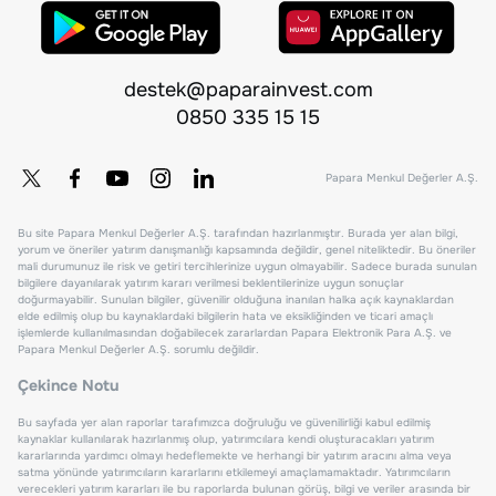
destek@paparainvest.com
0850 335 15 15
Papara Menkul Değerler A.Ş.
Bu site Papara Menkul Değerler A.Ş. tarafından hazırlanmıştır. Burada yer alan bilgi,
yorum ve öneriler yatırım danışmanlığı kapsamında değildir, genel niteliktedir. Bu öneriler
mali durumunuz ile risk ve getiri tercihlerinize uygun olmayabilir. Sadece burada sunulan
bilgilere dayanılarak yatırım kararı verilmesi beklentilerinize uygun sonuçlar
doğurmayabilir. Sunulan bilgiler, güvenilir olduğuna inanılan halka açık kaynaklardan
elde edilmiş olup bu kaynaklardaki bilgilerin hata ve eksikliğinden ve ticari amaçlı
işlemlerde kullanılmasından doğabilecek zararlardan Papara Elektronik Para A.Ş. ve
Papara Menkul Değerler A.Ş. sorumlu değildir.
Çekince Notu
Bu sayfada yer alan raporlar tarafımızca doğruluğu ve güvenilirliği kabul edilmiş
kaynaklar kullanılarak hazırlanmış olup, yatırımcılara kendi oluşturacakları yatırım
kararlarında yardımcı olmayı hedeflemekte ve herhangi bir yatırım aracını alma veya
satma yönünde yatırımcıların kararlarını etkilemeyi amaçlamamaktadır. Yatırımcıların
verecekleri yatırım kararları ile bu raporlarda bulunan görüş, bilgi ve veriler arasında bir