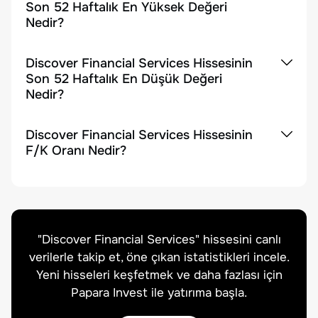
Son 52 Haftalık En Yüksek Değeri
Nedir?
Discover Financial Services Hissesinin
Son 52 Haftalık En Düşük Değeri
Nedir?
Discover Financial Services Hissesinin
F/K Oranı Nedir?
"
Discover Financial Services
" hissesini canlı
verilerle takip et, öne çıkan istatistikleri incele.
Yeni hisseleri keşfetmek ve daha fazlası için
Papara Invest ile yatırıma başla.