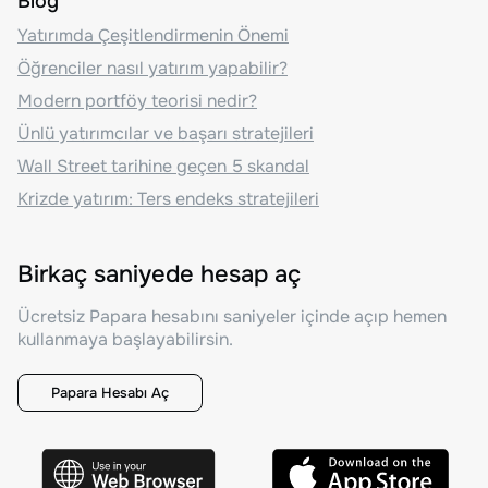
Blog
Yatırımda Çeşitlendirmenin Önemi
Öğrenciler nasıl yatırım yapabilir?
Modern portföy teorisi nedir?
Ünlü yatırımcılar ve başarı stratejileri
Wall Street tarihine geçen 5 skandal
Krizde yatırım: Ters endeks stratejileri
Birkaç saniyede hesap aç
Ücretsiz Papara hesabını saniyeler içinde açıp hemen
kullanmaya başlayabilirsin.
Papara Hesabı Aç