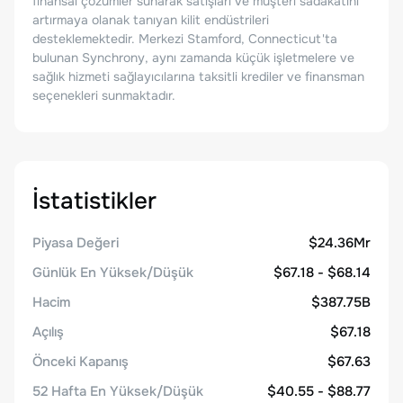
finansal çözümler sunarak satışları ve müşteri sadakatini
artırmaya olanak tanıyan kilit endüstrileri
desteklemektedir. Merkezi Stamford, Connecticut'ta
bulunan Synchrony, aynı zamanda küçük işletmelere ve
sağlık hizmeti sağlayıcılarına taksitli krediler ve finansman
seçenekleri sunmaktadır.
İstatistikler
Piyasa Değeri
$24.36Mr
Günlük En Yüksek/Düşük
$67.18 - $68.14
Hacim
$387.75B
Açılış
$67.18
Önceki Kapanış
$67.63
52 Hafta En Yüksek/Düşük
$40.55 - $88.77