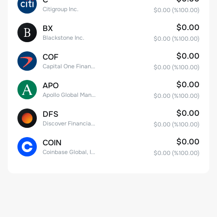
Citigroup Inc.
$0.00
(%
100.00
)
$0.00
BX
Blackstone Inc.
$0.00
(%
100.00
)
$0.00
COF
Capital One Financial
$0.00
(%
100.00
)
$0.00
APO
Apollo Global Management, Inc.
$0.00
(%
100.00
)
$0.00
DFS
Discover Financial Services
$0.00
(%
100.00
)
$0.00
COIN
Coinbase Global, Inc. Class A Common Stock
$0.00
(%
100.00
)