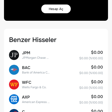
Hesap Aç
Benzer Hisseler
$0.00
JPM
JPMorgan Chase & Co.
$0.00
(%
100.00
)
$0.00
BAC
Bank of America Corporation
$0.00
(%
100.00
)
$0.00
WFC
Wells Fargo & Co.
$0.00
(%
100.00
)
$0.00
AXP
American Express Company
$0.00
(%
100.00
)
$0.00
C