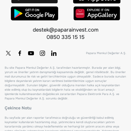
destek@paparainvest.com
0850 335 15 15
Papara Menkul Değerler A.Ş.
Bu site Papara Menkul Değerler A.Ş. tarafından hazırlanmıştır. Burada yer alan bilgi,
yorum ve öneriler yatırım danışmanlığı kapsamında değildir, genel niteliktedir. Bu öneriler
mali durumunuz ile risk ve getiri tercihlerinize uygun olmayabilir. Sadece burada sunulan
bilgilere dayanılarak yatırım kararı verilmesi beklentilerinize uygun sonuçlar
doğurmayabilir. Sunulan bilgiler, güvenilir olduğuna inanılan halka açık kaynaklardan
elde edilmiş olup bu kaynaklardaki bilgilerin hata ve eksikliğinden ve ticari amaçlı
işlemlerde kullanılmasından doğabilecek zararlardan Papara Elektronik Para A.Ş. ve
Papara Menkul Değerler A.Ş. sorumlu değildir.
Çekince Notu
Bu sayfada yer alan raporlar tarafımızca doğruluğu ve güvenilirliği kabul edilmiş
kaynaklar kullanılarak hazırlanmış olup, yatırımcılara kendi oluşturacakları yatırım
kararlarında yardımcı olmayı hedeflemekte ve herhangi bir yatırım aracını alma veya
satma yönünde yatırımcıların kararlarını etkilemeyi amaçlamamaktadır. Yatırımcıların