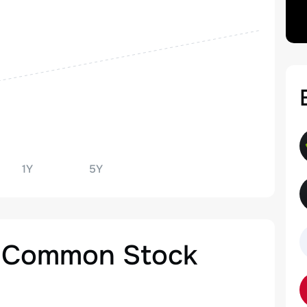
1Y
5Y
c. Common Stock