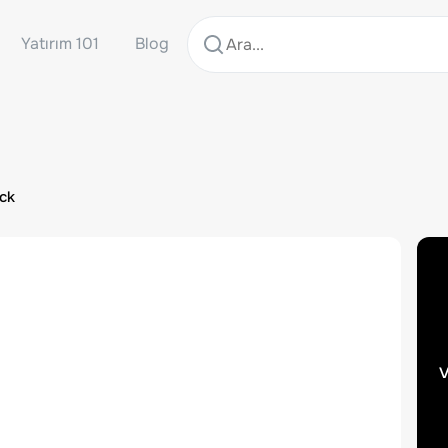
Yatırım 101
Blog
ock
v