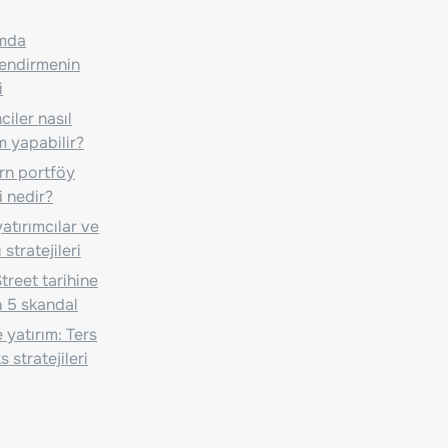
ımda
lendirmenin
i
iler nasıl
m yapabilir?
n portföy
i nedir?
atırımcılar ve
 stratejileri
treet tarihine
 5 skandal
 yatırım: Ters
 stratejileri