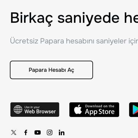
Birkaç saniyede h
Ücretsiz Papara hesabını saniyeler iç
Papara Hesabı Aç