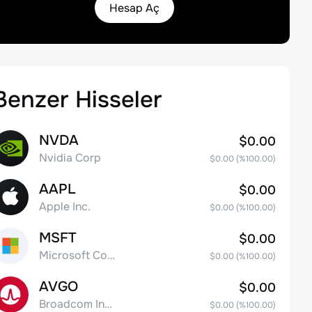
Hesap Aç
Benzer Hisseler
NVDA
$0.00
Nvidia Corp
$0.00
(%
100.00
)
AAPL
$0.00
Apple Inc.
$0.00
(%
100.00
)
MSFT
$0.00
Microsoft Corp
$0.00
(%
100.00
)
AVGO
$0.00
Broadcom Inc. Common Stock
$0.00
(%
100.00
)