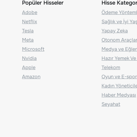
Popüler Hisseler
Hisse Kategori
Adobe
Ödeme Yönteml
Netflix
Sağlık ve İyi Y
Tesla
Yapay Zeka
Meta
Otonom Araçla
Microsoft
Medya ve Eğle
Nvidia
Hazır Yemek Ve
Apple
Telekom
Amazon
Oyun ve E-spor
Kadın Yöneticil
Haber Medyası
Seyahat