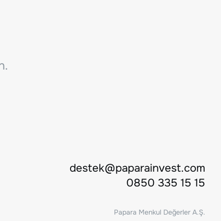
n.
destek@paparainvest.com
0850 335 15 15
Papara Menkul Değerler A.Ş.