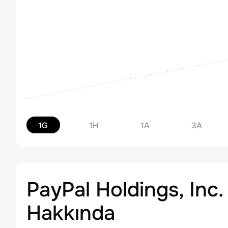
1G
1H
1A
3A
PayPal Holdings, In
Hakkında