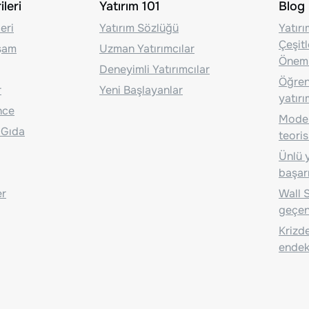
leri
Yatırım 101
Blog
eri
Yatırım Sözlüğü
Yatır
Çeşit
aşam
Uzman Yatırımcılar
Önem
Deneyimli Yatırımcılar
Öğrenc
r
Yeni Başlayanlar
yatırı
nce
Moder
 Gıda
teoris
Ünlü y
başarı
er
Wall S
geçen
Krizde
endeks