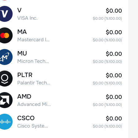
V
$0.00
VISA Inc.
$0.00
(%
100.00
)
MA
$0.00
Mastercard Incorporated
$0.00
(%
100.00
)
MU
$0.00
Micron Technology, Inc.
$0.00
(%
100.00
)
PLTR
$0.00
Palantir Technologies Inc. Class A Common Stock
$0.00
(%
100.00
)
AMD
$0.00
Advanced Micro Devices
$0.00
(%
100.00
)
CSCO
$0.00
Cisco Systems, Inc. Common Stock (DE)
$0.00
(%
100.00
)