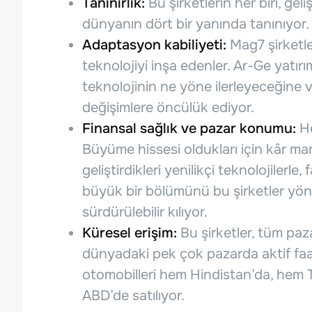
Tanınırlık:
Bu şirketlerin her biri, gel
dünyanın dört bir yanında tanınıyor
Adaptasyon kabiliyeti:
Mag7 şirketle
teknolojiyi inşa edenler. Ar-Ge yatırı
teknolojinin ne yöne ilerleyeceğine v
değişimlere öncülük ediyor.
Finansal sağlık ve pazar konumu:
He
Büyüme hissesi oldukları için kâr ma
geliştirdikleri yenilikçi teknolojilerle
büyük bir bölümünü bu şirketler yöne
sürdürülebilir kılıyor.
Küresel erişim:
Bu şirketler, tüm paz
dünyadaki pek çok pazarda aktif faa
otomobilleri hem Hindistan’da, hem
ABD’de satılıyor.