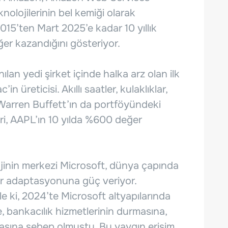
olojilerinin bel kemiği olarak
2015’ten Mart 2025’e kadar 10 yıllık
er kazandığını gösteriyor.
an yedi şirket içinde halka arz olan ilk
n üreticisi. Akıllı saatler, kulaklıklar,
, Warren Buffett’ın da portföyündeki
leri, AAPL’ın 10 yılda %600 değer
inin merkezi Microsoft, dünya çapında
ayar adaptasyonuna güç veriyor.
le ki, 2024’te Microsoft altyapılarında
e, bankacılık hizmetlerinin durmasına,
asına sebep olmuştu. Bu yaygın erişim,