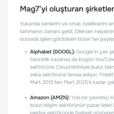
Mag7’yi oluşturan şirketler
Yukarıda isimlerini ve ortak özelliklerini 
tanımanın zamanı geldi. Dilersen hepsinin 
borsada işlem gördükleri ticker’ları payla
Alphabet (GOOGL):
Google’ın çatı ş
tanınırlık kazansa da bugün YouTube 
sektörüne, Cloud birimiyle bulut tek
zeka sektörüne temas ediyor. Fidelity
Mart 2015’ten Mart 2025’e kadar y
Amazon (AMZN):
Yola bir çevrimiçi
bulut bilişim sektörünün pazar lide
medya sektöründe faaliyet göster