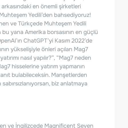
 arkasındaki en önemli şirketleri
, Muhteşem Yedili’den bahsediyoruz!
inen ve Türkçede Muhteşem Yedili
en bu yana Amerika borsasının en güçlü
le OpenAI’ın ChatGPT’yi Kasım 2022’de
nın yükselişiyle önleri açılan Mag7
yatırımı nasıl yapılır?”, “Mag7 neden
Mag7 hisselerine yatırım yapmanın
a yanıt bulabileceksin. Manşetlerden
 sabırsızlanıyorsan, biz anlatmaya
nen ve İngilizcede Magnificent Seven