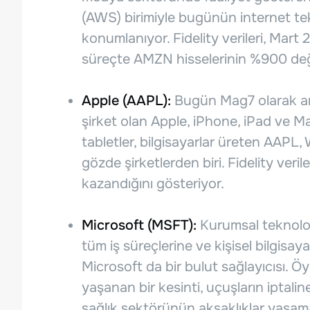
(AWS) birimiyle bugünün internet tekn
konumlanıyor. Fidelity verileri, Mart 
süreçte AMZN hisselerinin %900 değ
Apple (AAPL):
Bugün Mag7 olarak anıl
şirket olan Apple, iPhone, iPad ve Mac’i
tabletler, bilgisayarlar üreten AAPL
gözde şirketlerden biri. Fidelity veri
kazandığını gösteriyor.
Microsoft (MSFT):
Kurumsal teknoloj
tüm iş süreçlerine ve kişisel bilgis
Microsoft da bir bulut sağlayıcısı. Öy
yaşanan bir kesinti, uçuşların iptalin
sağlık sektörünün aksaklıklar yaşam