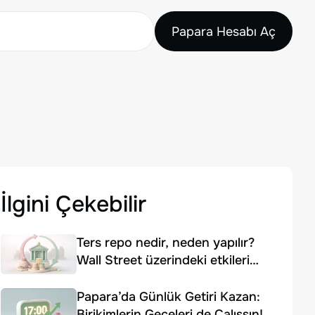
Papara Hesabı Aç
İlgini Çekebilir
Ters repo nedir, neden yapılır?
Wall Street üzerindeki etkileri
nelerdir?
Papara’da Günlük Getiri Kazan:
Birikimlerin Geceleri de Çalışsın!