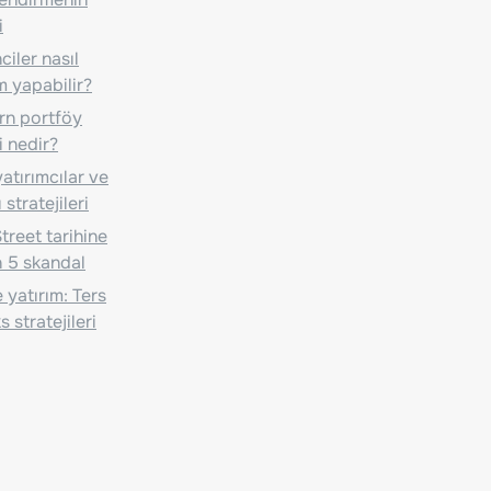
i
iler nasıl
m yapabilir?
n portföy
i nedir?
atırımcılar ve
 stratejileri
treet tarihine
 5 skandal
 yatırım: Ters
 stratejileri