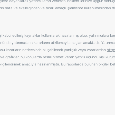
ilere dayanılarak yatırım kararı verilmesi beklentilerinize uygun sonuçl
erin hata ve eksikliğinden ve ticari amaçlı işlemlerde kullanılmasında
 kabul edilmiş kaynaklar kullanılarak hazırlanmış olup, yatırımcılara ke
nde yatırımcıların kararlarını etkilemeyi amaçlamamaktadır. Yatırımcıla
nusu kararların neticesinde oluşabilecek yanlışlık veya zararlardan
http
ve grafikler, bu konularda resmi hizmet veren yetkili üçüncü kişi kurum
gilendirmek amacıyla hazırlanmıştır. Bu raporlarda bulunan bilgiler bell