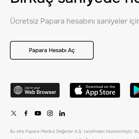
Ücretsiz Papara hesabını saniyeler iç
Papara Hesabı Aç
Bu site Papara Menkul Değerler A.Ş. tarafından hazırlanmıştır. Bur