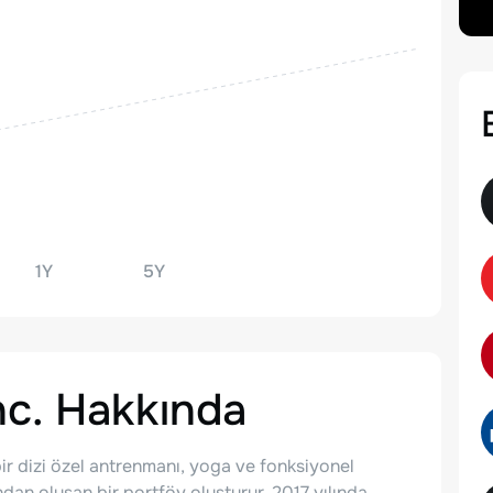
1Y
5Y
nc.
Hakkında
bir dizi özel antrenmanı, yoga ve fonksiyonel
ından oluşan bir portföy oluşturur. 2017 yılında