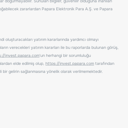
ar doğurmayabilir. Sunulan bilgiler, güvenilir olduğuna inanılan
n doğabilecek zararlardan Papara Elektronik Para A.Ş. ve Papara
ndi oluşturacakları yatırım kararlarında yardımcı olmayı
rın verecekleri yatırım kararları ile bu raporlarda bulunan görüş,
s://invest.papara.com
'un herhangi bir sorumluluğu
lardan elde edilmiş olup,
https://invest.papara.com
tarafından
i bir gelirin sağlanmasına yönelik olarak verilmemektedir.