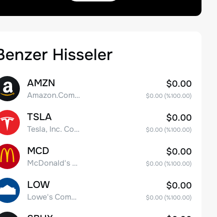
Benzer Hisseler
AMZN
$0.00
Amazon.Com Inc
$0.00
(%
100.00
)
TSLA
$0.00
Tesla, Inc. Common Stock
$0.00
(%
100.00
)
MCD
$0.00
McDonald's Corporation
$0.00
(%
100.00
)
LOW
$0.00
Lowe's Companies Inc.
$0.00
(%
100.00
)