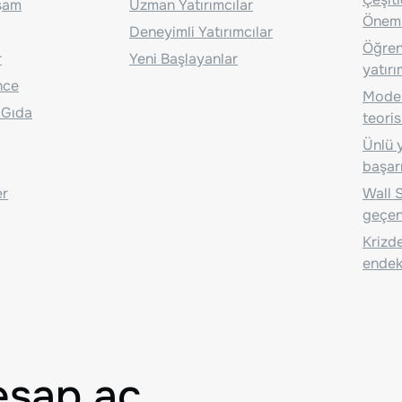
aşam
Uzman Yatırımcılar
Önem
Deneyimli Yatırımcılar
Öğrenc
r
Yeni Başlayanlar
yatırı
nce
Moder
 Gıda
teoris
Ünlü y
başarı
er
Wall S
geçen
Krizde
endeks
esap aç