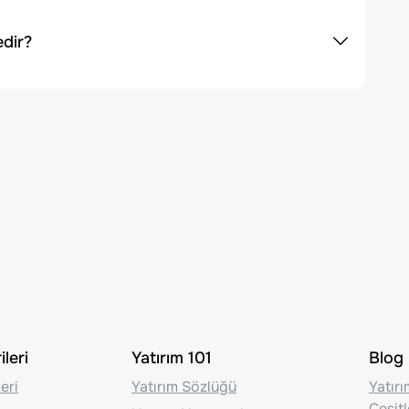
edir?
leri
Yatırım 101
Blog
eri
Yatırım Sözlüğü
Yatır
Çeşit