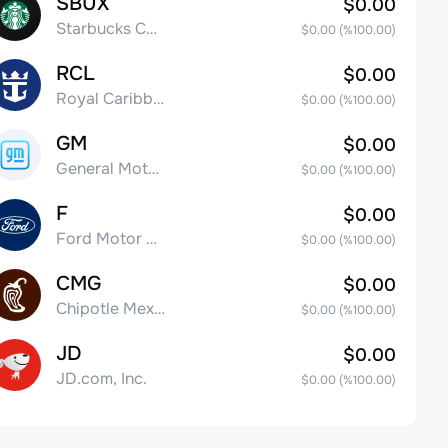
SBUX
$0.00
Starbucks Corp
$0.00
(%
100.00
)
RCL
$0.00
Royal Caribbean Group
$0.00
(%
100.00
)
GM
$0.00
General Motors Company
$0.00
(%
100.00
)
F
$0.00
Ford Motor Company
$0.00
(%
100.00
)
CMG
$0.00
Chipotle Mexican Grill, Inc.
$0.00
(%
100.00
)
JD
$0.00
JD.com, Inc.
$0.00
(%
100.00
)