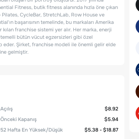
ntial Fitness, butik fitness alanında hızla öne çıkan
ub Pilates, CycleBar, StretchLab, Row House ve
tial'ın başarısının temelinde, bu markaları Amerika
r kılan franchise sistemi yer alır. Her marka, enerji
emelli bütün vücut egzersizleri gibi özel
 eder. Şirket, franchise modeli ile önemli gelir elde
ine gelmiştir.
Açılış
$8.92
Önceki Kapanış
$5.94
52 Hafta En Yüksek/Düşük
$5.38 - $18.87