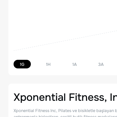
1G
1H
1A
3A
Xponential Fitness, I
Xponential Fitness Inc, Pilates ve bisikletle başlayan 
antrenmanla birleştiren, çeşitli butik fitness markalar