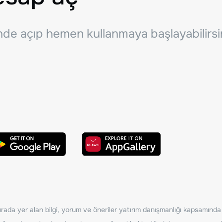
inde açıp hemen kullanmaya başlayabilirsi
ada yer alan bilgi, yorum ve öneriler yatırım danışmanlığı kapsamında de