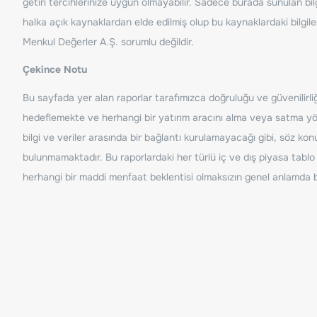
getiri tercihlerinize uygun olmayabilir. Sadece burada sunulan bilg
halka açık kaynaklardan elde edilmiş olup bu kaynaklardaki bilgil
Menkul Değerler A.Ş. sorumlu değildir.
Çekince Notu
Bu sayfada yer alan raporlar tarafımızca doğruluğu ve güvenilirliği
hedeflemekte ve herhangi bir yatırım aracını alma veya satma yönü
bilgi ve veriler arasında bir bağlantı kurulamayacağı gibi, söz ko
bulunmamaktadır. Bu raporlardaki her türlü iç ve dış piyasa tablo 
herhangi bir maddi menfaat beklentisi olmaksızın genel anlamda bil