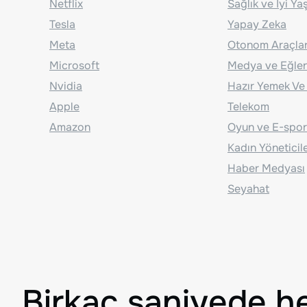
Netflix
Sağlık ve İyi Y
Tesla
Yapay Zeka
Meta
Otonom Araçla
Microsoft
Medya ve Eğle
Nvidia
Hazır Yemek Ve
Apple
Telekom
Amazon
Oyun ve E-spor
Kadın Yöneticil
Haber Medyası
Seyahat
Birkaç saniyede h