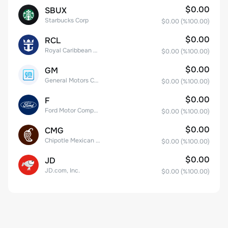
$0.00
SBUX
Starbucks Corp
$0.00
(%
100.00
)
$0.00
RCL
Royal Caribbean Group
$0.00
(%
100.00
)
$0.00
GM
General Motors Company
$0.00
(%
100.00
)
$0.00
F
Ford Motor Company
$0.00
(%
100.00
)
$0.00
CMG
Chipotle Mexican Grill, Inc.
$0.00
(%
100.00
)
$0.00
JD
JD.com, Inc.
$0.00
(%
100.00
)