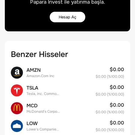
Papara Invest ile yatırıma başla.
Hesap Aç
Benzer Hisseler
$0.00
AMZN
Amazon.Com Inc
$0.00
(%
100.00
)
$0.00
TSLA
Tesla, Inc. Common Stock
$0.00
(%
100.00
)
$0.00
MCD
McDonald's Corporation
$0.00
(%
100.00
)
$0.00
LOW
Lowe's Companies Inc.
$0.00
(%
100.00
)