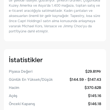
bir şekilde faaliyet gösteriyor. Şirketin ürünleri, çoğunlukla
Kuzey Amerika ve Asya'da 1.400 mağaza, toptan satış ve
e-ticaret aracılığıyla satılmaktadır. Kadın çantaları ve
aksesuarları önemli bir gelir kaynağıdır. Tapestry, kısa süre
önce Capri Holdings'i satın alma konusunda anlaşmaya
vararak Michael Kors, Versace ve Jimmy Choo'yu da
portföyüne dahil etmiştir.
İstatistikler
Piyasa Değeri
$29.81Mr
Günlük En Yüksek/Düşük
$144.59 - $147.43
Hacim
$370.62B
Açılış
$145.16
Önceki Kapanış
$146.18