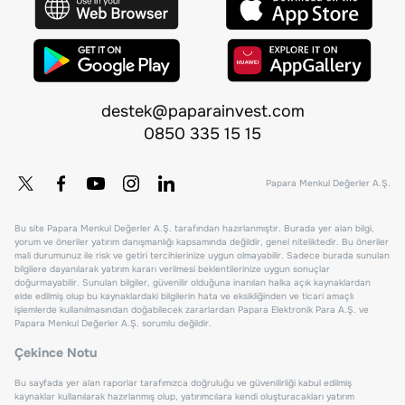
destek@paparainvest.com
0850 335 15 15
Papara Menkul Değerler A.Ş.
Bu site Papara Menkul Değerler A.Ş. tarafından hazırlanmıştır. Burada yer alan bilgi,
yorum ve öneriler yatırım danışmanlığı kapsamında değildir, genel niteliktedir. Bu öneriler
mali durumunuz ile risk ve getiri tercihlerinize uygun olmayabilir. Sadece burada sunulan
bilgilere dayanılarak yatırım kararı verilmesi beklentilerinize uygun sonuçlar
doğurmayabilir. Sunulan bilgiler, güvenilir olduğuna inanılan halka açık kaynaklardan
elde edilmiş olup bu kaynaklardaki bilgilerin hata ve eksikliğinden ve ticari amaçlı
işlemlerde kullanılmasından doğabilecek zararlardan Papara Elektronik Para A.Ş. ve
Papara Menkul Değerler A.Ş. sorumlu değildir.
Çekince Notu
Bu sayfada yer alan raporlar tarafımızca doğruluğu ve güvenilirliği kabul edilmiş
kaynaklar kullanılarak hazırlanmış olup, yatırımcılara kendi oluşturacakları yatırım