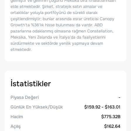
gelmiştir ve gelirinin çoğunu Meksika bira ithalatlarından
elde etmektedir. Şirket, stratejik satın almalar ve
ortaklıklar yoluyla portföyünü de sürekli olarak
çeşitlendirmiştir; bunlar arasında esrar üreticisi Canopy
Growth'ta %36'lık hisse bulunması da vardır. ABD
pazarlarına odaklanmış olmasına rağmen Constellation,
Meksika, Yeni Zelanda ve İtalya'da da faaliyetlerini
sürdürmekte ve sektörde yenilik yapmaya devam
etmektedir.
İstatistikler
Piyasa Değeri
-
Günlük En Yüksek/Düşük
$159.92 - $163.01
Hacim
$775.32B
Açılış
$162.64