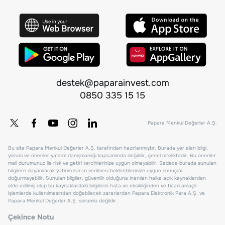
destek@paparainvest.com
0850 335 15 15
Papara Menkul Değerler A.Ş.
Bu site Papara Menkul Değerler A.Ş. tarafından hazırlanmıştır. Burada yer alan bilgi,
yorum ve öneriler yatırım danışmanlığı kapsamında değildir, genel niteliktedir. Bu öneriler
mali durumunuz ile risk ve getiri tercihlerinize uygun olmayabilir. Sadece burada sunulan
bilgilere dayanılarak yatırım kararı verilmesi beklentilerinize uygun sonuçlar
doğurmayabilir. Sunulan bilgiler, güvenilir olduğuna inanılan halka açık kaynaklardan
elde edilmiş olup bu kaynaklardaki bilgilerin hata ve eksikliğinden ve ticari amaçlı
işlemlerde kullanılmasından doğabilecek zararlardan Papara Elektronik Para A.Ş. ve
Papara Menkul Değerler A.Ş. sorumlu değildir.
Çekince Notu