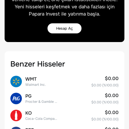
Yeni hisseleri keşfetmek ve daha fazlası için
Papara Invest ile yatırıma başla.
Hesap Aç
Benzer Hisseler
$0.00
WMT
Walmart Inc.
$0.00
(%
100.00
)
$0.00
PG
Procter & Gamble Company
$0.00
(%
100.00
)
$0.00
KO
Coca-Cola Company
$0.00
(%
100.00
)