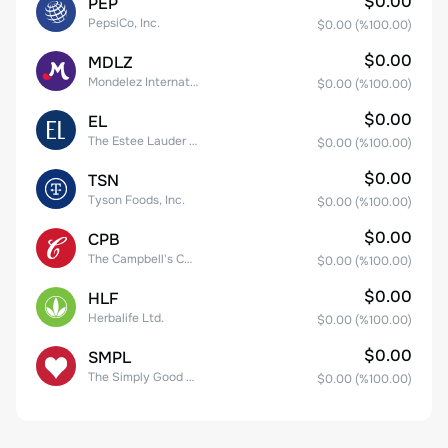
$0.00
PEP
PepsiCo, Inc.
$0.00
(%
100.00
)
$0.00
MDLZ
Mondelez International, Inc. Class A
$0.00
(%
100.00
)
$0.00
EL
The Estee Lauder Companies Inc. Class A
$0.00
(%
100.00
)
$0.00
TSN
Tyson Foods, Inc.
$0.00
(%
100.00
)
$0.00
CPB
The Campbell's Company Common Stock
$0.00
(%
100.00
)
$0.00
HLF
Herbalife Ltd.
$0.00
(%
100.00
)
$0.00
SMPL
The Simply Good Foods Company Common Stock
$0.00
(%
100.00
)