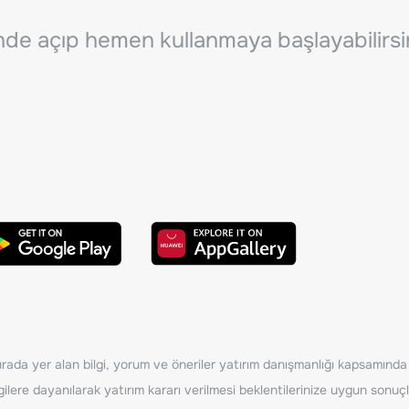
inde açıp hemen kullanmaya başlayabilirsi
ada yer alan bilgi, yorum ve öneriler yatırım danışmanlığı kapsamında de
ilere dayanılarak yatırım kararı verilmesi beklentilerinize uygun sonuçl