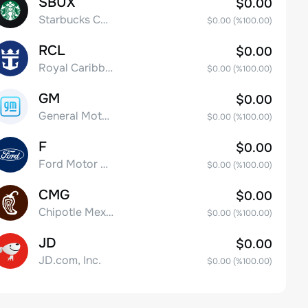
SBUX
$0.00
Starbucks Corp
$0.00
(%
100.00
)
RCL
$0.00
Royal Caribbean Group
$0.00
(%
100.00
)
GM
$0.00
General Motors Company
$0.00
(%
100.00
)
F
$0.00
Ford Motor Company
$0.00
(%
100.00
)
CMG
$0.00
Chipotle Mexican Grill, Inc.
$0.00
(%
100.00
)
JD
$0.00
JD.com, Inc.
$0.00
(%
100.00
)