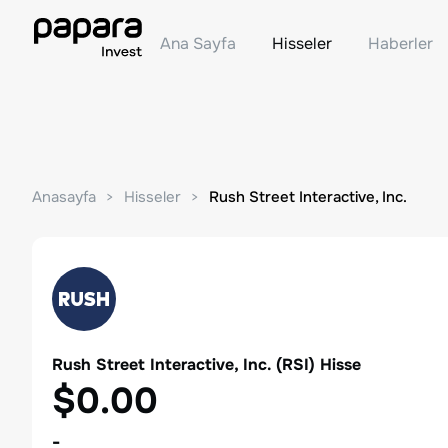
Ana Sayfa
Hisseler
Haberler
Anasayfa
Hisseler
Rush Street Interactive, Inc.
Rush Street Interactive, Inc.
(
RSI
) Hisse
$0.00
-