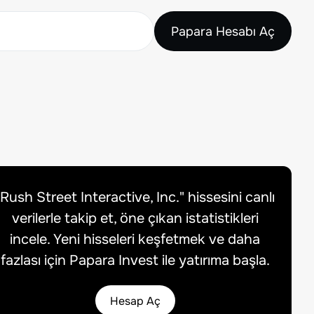
Papara Hesabı Aç
"
Rush Street Interactive, Inc.
" hissesini canlı
verilerle takip et, öne çıkan istatistikleri
incele. Yeni hisseleri keşfetmek ve daha
fazlası için Papara Invest ile yatırıma başla.
Hesap Aç