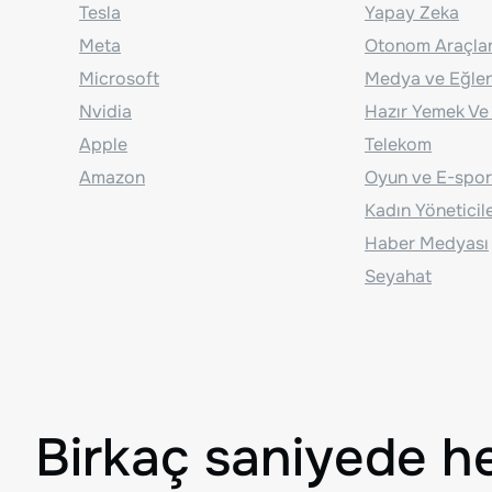
Tesla
Yapay Zeka
Meta
Otonom Araçla
Microsoft
Medya ve Eğle
Nvidia
Hazır Yemek Ve
Apple
Telekom
Amazon
Oyun ve E-spor
Kadın Yöneticil
Haber Medyası
Seyahat
Birkaç saniyede h