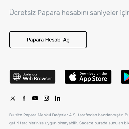
Ücretsiz Papara hesabını saniyeler iç
Papara Hesabı Aç
Bu site Papara Menkul Değerler A.Ş. tarafından hazırlanmıştır. Bur
getiri tercihlerinize uygun olmayabilir. Sadece burada sunulan bilg