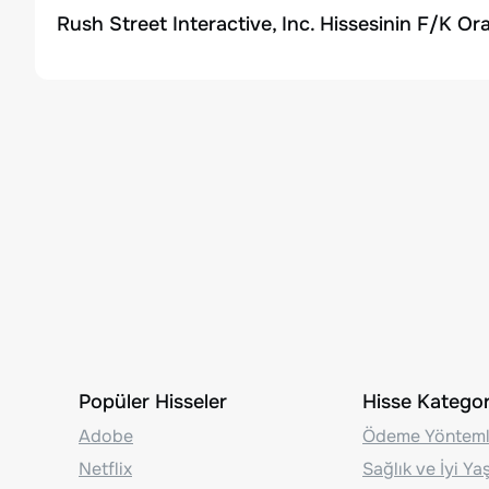
Rush Street Interactive, Inc. Hissesinin F/K Or
Popüler Hisseler
Hisse Kategori
Adobe
Ödeme Yönteml
Netflix
Sağlık ve İyi Y