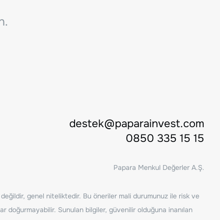
n.
destek@paparainvest.com
0850 335 15 15
Papara Menkul Değerler A.Ş.
ğildir, genel niteliktedir. Bu öneriler mali durumunuz ile risk ve
ar doğurmayabilir. Sunulan bilgiler, güvenilir olduğuna inanılan