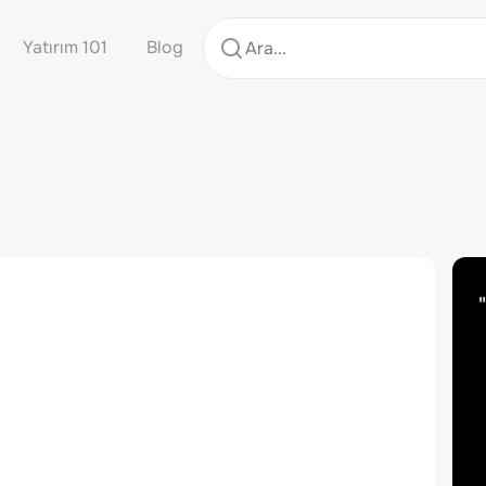
Yatırım 101
Blog