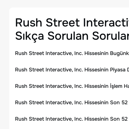
Rush Street Interacti
Sıkça Sorulan Sorula
Rush Street Interactive, Inc. Hissesinin Bugünk
Rush Street Interactive, Inc. Hissesinin Piyasa 
Rush Street Interactive, Inc. Hissesinin İşlem 
Rush Street Interactive, Inc. Hissesinin Son 52
Rush Street Interactive, Inc. Hissesinin Son 5