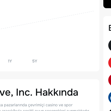
1Y
5Y
ve, Inc.
Hakkında
ka pazarlarında çevrimiçi casino ve spor
aracılığıyla çeşitli oyun seçenekleri sunmaktadır.