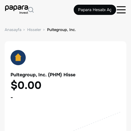
Papara Hesabı Aç
Anasayfa
Hisseler
Pultegroup, Inc.
Pultegroup, Inc.
(
PHM
) Hisse
$0.00
-