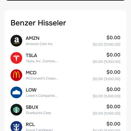
Benzer Hisseler
$0.00
AMZN
Amazon.Com Inc
$0.00
(%
100.00
)
$0.00
TSLA
Tesla, Inc. Common Stock
$0.00
(%
100.00
)
$0.00
MCD
McDonald's Corporation
$0.00
(%
100.00
)
$0.00
LOW
Lowe's Companies Inc.
$0.00
(%
100.00
)
$0.00
SBUX
Starbucks Corp
$0.00
(%
100.00
)
$0.00
RCL
Royal Caribbean Group
$0.00
(%
100.00
)