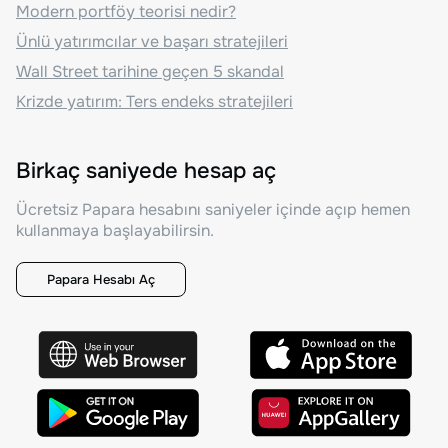
Modern portföy teorisi nedir?
Ünlü yatırımcılar ve başarı stratejileri
Wall Street tarihine geçen 5 skandal
Krizde yatırım: Ters endeks stratejileri
Birkaç saniyede hesap aç
Ücretsiz Papara hesabını saniyeler içinde açıp hemen
kullanmaya başlayabilirsin.
Papara Hesabı Aç