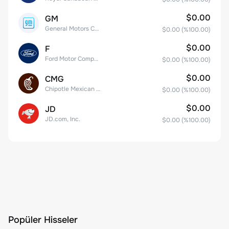
$0.00
GM
General Motors Company
$0.00
(%
100.00
)
$0.00
F
Ford Motor Company
$0.00
(%
100.00
)
$0.00
CMG
Chipotle Mexican Grill, Inc.
$0.00
(%
100.00
)
$0.00
JD
JD.com, Inc.
$0.00
(%
100.00
)
Popüler Hisseler