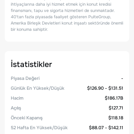
ihtiyaçlarına daha iyi hizmet etmek için konut kredisi
finansmanı, tapu ve sigorta hizmetleri de sunmaktadır.
40'tan fazla piyasada faaliyet gösteren PulteGroup,
Amerika Birleşik Devletleri konut inşaatı sektöründe önemli
bir konuma sahiptir.
İstatistikler
Piyasa Değeri
-
Günlük En Yüksek/Düşük
$126.90 - $131.51
Hacim
$186.17B
Açılış
$127.71
Önceki Kapanış
$118.18
52 Hafta En Yüksek/Düşük
$88.07 - $142.11