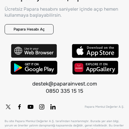
Ücretsiz Papara hesabını saniyeler içinde açıp hemen
kullanmaya başlayabilirsin.
Papara Hesabı Aç
destek@paparainvest.com
0850 335 15 15
Papara Menkul Değerler A.Ş.
Bu site Papara Menkul Değerler A.Ş. tarafından hazırlanmıştır. Burada yer alan bilgi,
yorum ve öneriler yatırım danışmanlığı kapsamında değildir, genel niteliktedir. Bu öneriler