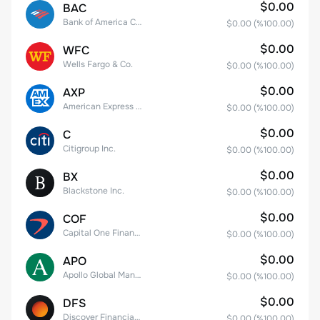
$0.00
BAC
Bank of America Corporation
$0.00
(%
100.00
)
$0.00
WFC
Wells Fargo & Co.
$0.00
(%
100.00
)
$0.00
AXP
American Express Company
$0.00
(%
100.00
)
$0.00
C
Citigroup Inc.
$0.00
(%
100.00
)
$0.00
BX
Blackstone Inc.
$0.00
(%
100.00
)
$0.00
COF
Capital One Financial
$0.00
(%
100.00
)
$0.00
APO
Apollo Global Management, Inc.
$0.00
(%
100.00
)
$0.00
DFS
Discover Financial Services
$0.00
(%
100.00
)