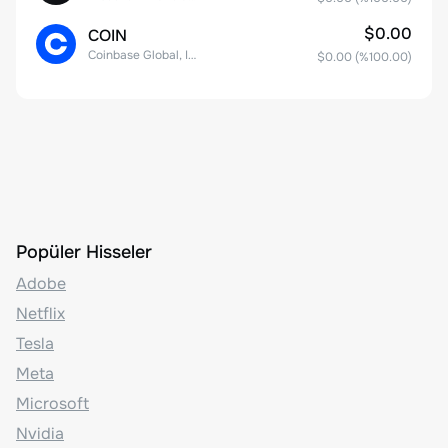
$0.00
COIN
Coinbase Global, Inc. Class A Common Stock
$0.00
(%
100.00
)
Popüler Hisseler
Adobe
Netflix
Tesla
Meta
Microsoft
Nvidia