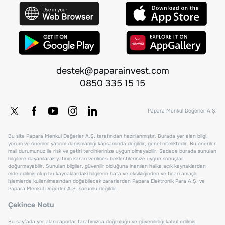
destek@paparainvest.com
0850 335 15 15
Papara Menkul Değerler A.Ş.
Bu site Papara Menkul Değerler A.Ş. tarafından hazırlanmıştır. Burada yer alan bilgi,
yorum ve öneriler yatırım danışmanlığı kapsamında değildir, genel niteliktedir. Bu öneriler
mali durumunuz ile risk ve getiri tercihlerinize uygun olmayabilir. Sadece burada sunulan
bilgilere dayanılarak yatırım kararı verilmesi beklentilerinize uygun sonuçlar
doğurmayabilir. Sunulan bilgiler, güvenilir olduğuna inanılan halka açık kaynaklardan
elde edilmiş olup bu kaynaklardaki bilgilerin hata ve eksikliğinden ve ticari amaçlı
işlemlerde kullanılmasından doğabilecek zararlardan Papara Elektronik Para A.Ş. ve
Papara Menkul Değerler A.Ş. sorumlu değildir.
Çekince Notu
Bu sayfada yer alan raporlar tarafımızca doğruluğu ve güvenilirliği kabul edilmiş