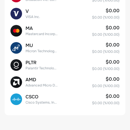
$0.00
(%
100.00
)
$0.00
V
VISA Inc.
$0.00
(%
100.00
)
$0.00
MA
Mastercard Incorporated
$0.00
(%
100.00
)
$0.00
MU
Micron Technology, Inc.
$0.00
(%
100.00
)
$0.00
PLTR
Palantir Technologies Inc. Class A Common Stock
$0.00
(%
100.00
)
$0.00
AMD
Advanced Micro Devices
$0.00
(%
100.00
)
$0.00
CSCO
Cisco Systems, Inc. Common Stock (DE)
$0.00
(%
100.00
)