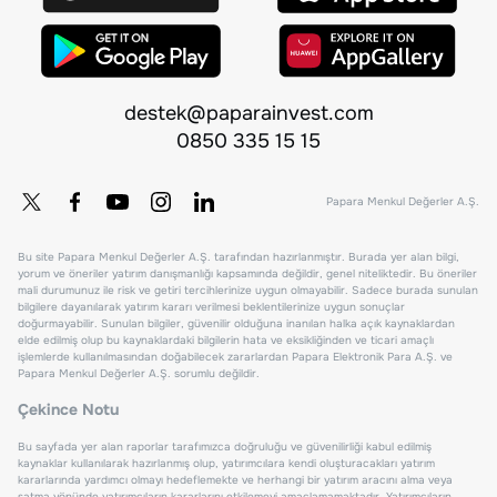
destek@paparainvest.com
0850 335 15 15
Papara Menkul Değerler A.Ş.
Bu site Papara Menkul Değerler A.Ş. tarafından hazırlanmıştır. Burada yer alan bilgi,
yorum ve öneriler yatırım danışmanlığı kapsamında değildir, genel niteliktedir. Bu öneriler
mali durumunuz ile risk ve getiri tercihlerinize uygun olmayabilir. Sadece burada sunulan
bilgilere dayanılarak yatırım kararı verilmesi beklentilerinize uygun sonuçlar
doğurmayabilir. Sunulan bilgiler, güvenilir olduğuna inanılan halka açık kaynaklardan
elde edilmiş olup bu kaynaklardaki bilgilerin hata ve eksikliğinden ve ticari amaçlı
işlemlerde kullanılmasından doğabilecek zararlardan Papara Elektronik Para A.Ş. ve
Papara Menkul Değerler A.Ş. sorumlu değildir.
Çekince Notu
Bu sayfada yer alan raporlar tarafımızca doğruluğu ve güvenilirliği kabul edilmiş
kaynaklar kullanılarak hazırlanmış olup, yatırımcılara kendi oluşturacakları yatırım
kararlarında yardımcı olmayı hedeflemekte ve herhangi bir yatırım aracını alma veya
satma yönünde yatırımcıların kararlarını etkilemeyi amaçlamamaktadır. Yatırımcıların