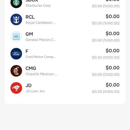
Starbucks Corp
$0.00
(%
100.00
)
$0.00
RCL
Royal Caribbean Group
$0.00
(%
100.00
)
$0.00
GM
General Motors Company
$0.00
(%
100.00
)
$0.00
F
Ford Motor Company
$0.00
(%
100.00
)
$0.00
CMG
Chipotle Mexican Grill, Inc.
$0.00
(%
100.00
)
$0.00
JD
JD.com, Inc.
$0.00
(%
100.00
)