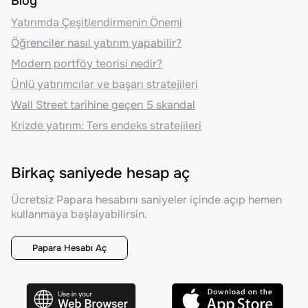
Blog
Yatırımda Çeşitlendirmenin Önemi
Öğrenciler nasıl yatırım yapabilir?
Modern portföy teorisi nedir?
Ünlü yatırımcılar ve başarı stratejileri
Wall Street tarihine geçen 5 skandal
Krizde yatırım: Ters endeks stratejileri
Birkaç saniyede hesap aç
Ücretsiz Papara hesabını saniyeler içinde açıp hemen
kullanmaya başlayabilirsin.
Papara Hesabı Aç