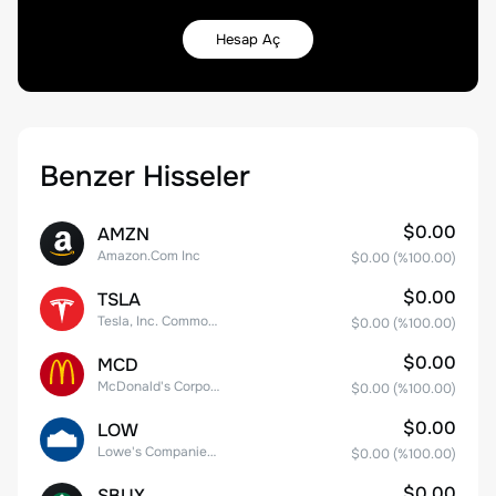
Hesap Aç
Benzer Hisseler
$0.00
AMZN
Amazon.Com Inc
$0.00
(%
100.00
)
$0.00
TSLA
Tesla, Inc. Common Stock
$0.00
(%
100.00
)
$0.00
MCD
McDonald's Corporation
$0.00
(%
100.00
)
$0.00
LOW
Lowe's Companies Inc.
$0.00
(%
100.00
)
$0.00
SBUX