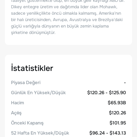
faaliyet göstermekte olup, en büyük gelir kaynağı ABD'dir.
Dikey entegre üretim ve dağıtımda lider olan Mohawk,
sadece yenilikçilikte öncü olmakla kalmamış, Amerika'nın
bir halı üreticisinden, Avrupa, Avustralya ve Brezilya'daki
güçlü varlığıyla dünyanın en büyük zemin kaplama
şirketine dönüşmüştür.
İstatistikler
Piyasa Değeri
-
Günlük En Yüksek/Düşük
$120.26 - $125.90
Hacim
$65.93B
Açılış
$120.26
Önceki Kapanış
$101.95
52 Hafta En Yüksek/Düşük
$96.24 - $143.13