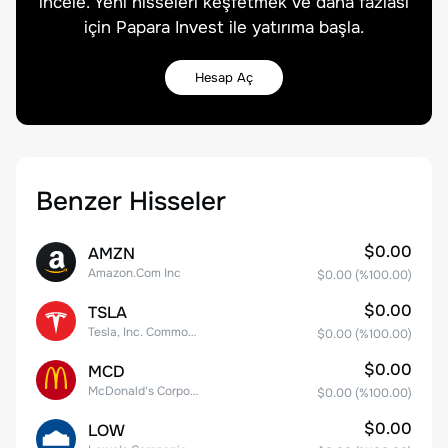
incele. Yeni hisseleri keşfetmek ve daha fazlası
için Papara Invest ile yatırıma başla.
Hesap Aç
Benzer Hisseler
$0.00
AMZN
Amazon.Com Inc
$0.00
(%
100.00
)
$0.00
TSLA
Tesla, Inc. Common Stock
$0.00
(%
100.00
)
$0.00
MCD
McDonald's Corporation
$0.00
(%
100.00
)
$0.00
LOW