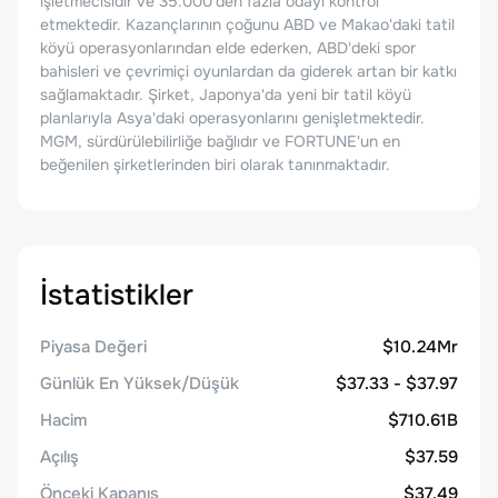
işletmecisidir ve 35.000'den fazla odayı kontrol
etmektedir. Kazançlarının çoğunu ABD ve Makao'daki tatil
köyü operasyonlarından elde ederken, ABD'deki spor
bahisleri ve çevrimiçi oyunlardan da giderek artan bir katkı
sağlamaktadır. Şirket, Japonya'da yeni bir tatil köyü
planlarıyla Asya'daki operasyonlarını genişletmektedir.
MGM, sürdürülebilirliğe bağlıdır ve FORTUNE'un en
beğenilen şirketlerinden biri olarak tanınmaktadır.
İstatistikler
Piyasa Değeri
$10.24Mr
Günlük En Yüksek/Düşük
$37.33 - $37.97
Hacim
$710.61B
Açılış
$37.59
Önceki Kapanış
$37.49