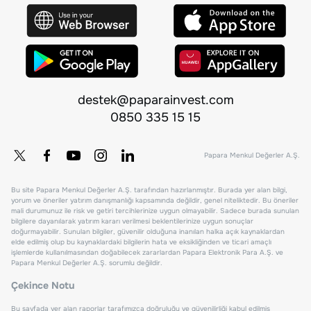
destek@paparainvest.com
0850 335 15 15
Papara Menkul Değerler A.Ş.
Bu site Papara Menkul Değerler A.Ş. tarafından hazırlanmıştır. Burada yer alan bilgi,
yorum ve öneriler yatırım danışmanlığı kapsamında değildir, genel niteliktedir. Bu öneriler
mali durumunuz ile risk ve getiri tercihlerinize uygun olmayabilir. Sadece burada sunulan
bilgilere dayanılarak yatırım kararı verilmesi beklentilerinize uygun sonuçlar
doğurmayabilir. Sunulan bilgiler, güvenilir olduğuna inanılan halka açık kaynaklardan
elde edilmiş olup bu kaynaklardaki bilgilerin hata ve eksikliğinden ve ticari amaçlı
işlemlerde kullanılmasından doğabilecek zararlardan Papara Elektronik Para A.Ş. ve
Papara Menkul Değerler A.Ş. sorumlu değildir.
Çekince Notu
Bu sayfada yer alan raporlar tarafımızca doğruluğu ve güvenilirliği kabul edilmiş