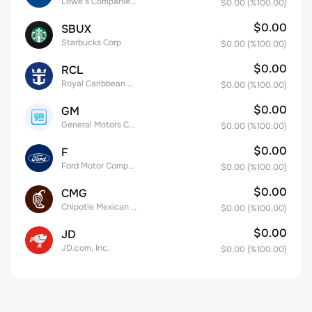
Lowe's Companies Inc.
$0.00
(%
100.00
)
$0.00
SBUX
Starbucks Corp
$0.00
(%
100.00
)
$0.00
RCL
Royal Caribbean Group
$0.00
(%
100.00
)
$0.00
GM
General Motors Company
$0.00
(%
100.00
)
$0.00
F
Ford Motor Company
$0.00
(%
100.00
)
$0.00
CMG
Chipotle Mexican Grill, Inc.
$0.00
(%
100.00
)
$0.00
JD
JD.com, Inc.
$0.00
(%
100.00
)