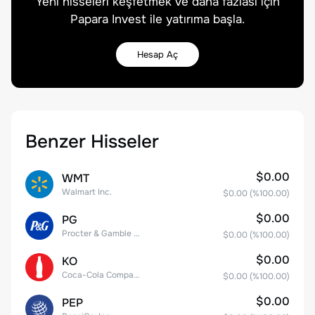
Yeni hisseleri keşfetmek ve daha fazlası için
Papara Invest ile yatırıma başla.
Hesap Aç
Benzer Hisseler
$0.00
WMT
Walmart Inc.
$0.00
(%
100.00
)
$0.00
PG
Procter & Gamble Company
$0.00
(%
100.00
)
$0.00
KO
Coca-Cola Company
$0.00
(%
100.00
)
$0.00
PEP