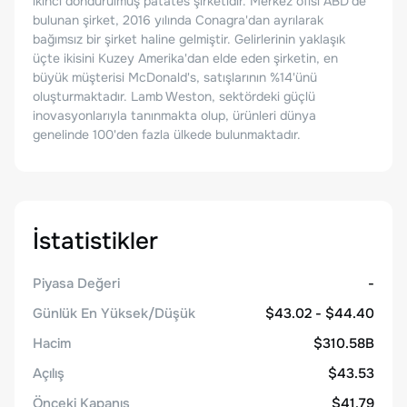
ikinci dondurulmuş patates şirketidir. Merkez ofisi ABD'de
bulunan şirket, 2016 yılında Conagra'dan ayrılarak
bağımsız bir şirket haline gelmiştir. Gelirlerinin yaklaşık
üçte ikisini Kuzey Amerika'dan elde eden şirketin, en
büyük müşterisi McDonald's, satışlarının %14'ünü
oluşturmaktadır. Lamb Weston, sektördeki güçlü
inovasyonlarıyla tanınmakta olup, ürünleri dünya
genelinde 100'den fazla ülkede bulunmaktadır.
İstatistikler
Piyasa Değeri
-
Günlük En Yüksek/Düşük
$43.02 - $44.40
Hacim
$310.58B
Açılış
$43.53
Önceki Kapanış
$41.79