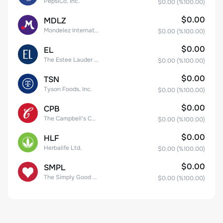
PepsiCo, Inc.
$0.00
(%
100.00
)
$0.00
MDLZ
Mondelez International, Inc. Class A
$0.00
(%
100.00
)
$0.00
EL
The Estee Lauder Companies Inc. Class A
$0.00
(%
100.00
)
$0.00
TSN
Tyson Foods, Inc.
$0.00
(%
100.00
)
$0.00
CPB
The Campbell's Company Common Stock
$0.00
(%
100.00
)
$0.00
HLF
Herbalife Ltd.
$0.00
(%
100.00
)
$0.00
SMPL
The Simply Good Foods Company Common Stock
$0.00
(%
100.00
)