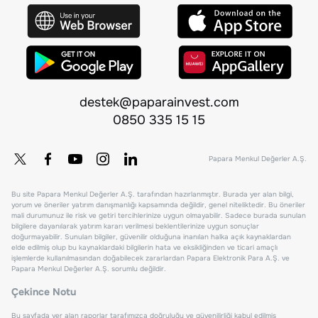
destek@paparainvest.com
0850 335 15 15
Papara Menkul Değerler A.Ş.
Bu site Papara Menkul Değerler A.Ş. tarafından hazırlanmıştır. Burada yer alan bilgi,
yorum ve öneriler yatırım danışmanlığı kapsamında değildir, genel niteliktedir. Bu öneriler
mali durumunuz ile risk ve getiri tercihlerinize uygun olmayabilir. Sadece burada sunulan
bilgilere dayanılarak yatırım kararı verilmesi beklentilerinize uygun sonuçlar
doğurmayabilir. Sunulan bilgiler, güvenilir olduğuna inanılan halka açık kaynaklardan
elde edilmiş olup bu kaynaklardaki bilgilerin hata ve eksikliğinden ve ticari amaçlı
işlemlerde kullanılmasından doğabilecek zararlardan Papara Elektronik Para A.Ş. ve
Papara Menkul Değerler A.Ş. sorumlu değildir.
Çekince Notu
Bu sayfada yer alan raporlar tarafımızca doğruluğu ve güvenilirliği kabul edilmiş