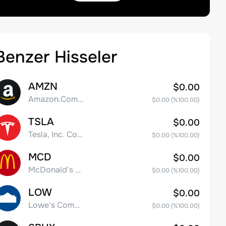
Benzer Hisseler
AMZN
$0.00
Amazon.Com Inc
$0.00
(%
100.00
)
TSLA
$0.00
Tesla, Inc. Common Stock
$0.00
(%
100.00
)
MCD
$0.00
McDonald's Corporation
$0.00
(%
100.00
)
LOW
$0.00
Lowe's Companies Inc.
$0.00
(%
100.00
)