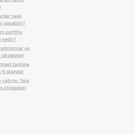
i
iler nasıl
m yapabilir?
n portföy
i nedir?
atırımcılar ve
 stratejileri
treet tarihine
 5 skandal
 yatırım: Ters
 stratejileri