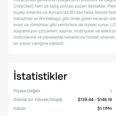
Üreticileri) hem de satış sonrası pazarı destekler. Mer
Kuzey Amerika ve Avrupa’da 90’dan fazla tesiste faaliy
Industries ve Winnebago gibi önde gelen karavan üreti
evler ve römorklar gibi sektörlere de hizmet sunar. LCI'n
süspansiyon çözümleri, kapılar, mobilyalar ve elektronik
üreticilerine ve perakende kanallarına hizmet vererek, ç
bir pazar varlığına sahiptir.
İstatistikler
Piyasa Değeri
-
Günlük En Yüksek/Düşük
$139.44 - $146.16
Hacim
$1.11Mn