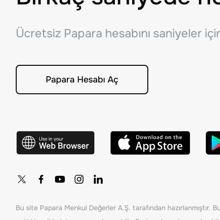
Ücretsiz Papara hesabını saniyeler iç
Papara Hesabı Aç
Bu site Papara Menkul Değerler A.Ş. tarafından hazırlanmıştır. Bur