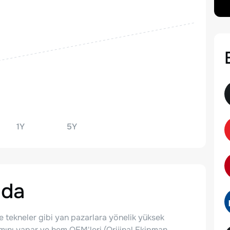
1Y
5Y
nda
e tekneler gibi yan pazarlara yönelik yüksek
ımını yapar ve hem OEM'leri (Orijinal Ekipman