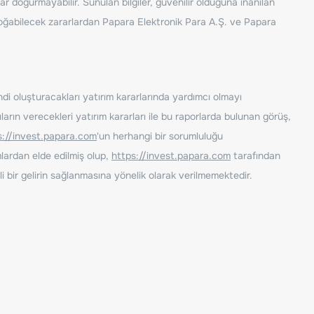
ar doğurmayabilir. Sunulan bilgiler, güvenilir olduğuna inanılan
n doğabilecek zararlardan Papara Elektronik Para A.Ş. ve Papara
ndi oluşturacakları yatırım kararlarında yardımcı olmayı
rın verecekleri yatırım kararları ile bu raporlarda bulunan görüş,
s://invest.papara.com
'un herhangi bir sorumluluğu
lardan elde edilmiş olup,
https://invest.papara.com
tarafından
i bir gelirin sağlanmasına yönelik olarak verilmemektedir.