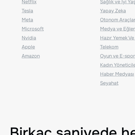
Netflix
Sağlık ve İyi Y
Tesla
Yapay Zeka
Meta
Otonom Araçla
Microsoft
Medya ve Eğle
Nvidia
Hazır Yemek Ve
Apple
Telekom
Amazon
Oyun ve E-spor
Kadın Yöneticil
Haber Medyası
Seyahat
Birkaç saniyede h