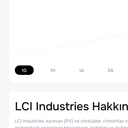
1G
1H
1A
3A
LCI Industries
Hakkı
LCI Industries, karavan (RV) ve otobüsler, römorklar v
mühendislik gerektiren bileşenlerin üretimini ve dağıt