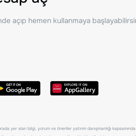
inde açıp hemen kullanmaya başlayabilirsi
ada yer alan bilgi, yorum ve öneriler yatırım danışmanlığı kapsamında de