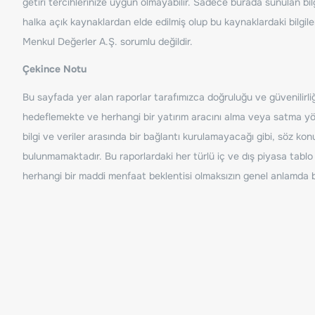
getiri tercihlerinize uygun olmayabilir. Sadece burada sunulan bilg
halka açık kaynaklardan elde edilmiş olup bu kaynaklardaki bilgil
Menkul Değerler A.Ş. sorumlu değildir.
Çekince Notu
Bu sayfada yer alan raporlar tarafımızca doğruluğu ve güvenilirliği
hedeflemekte ve herhangi bir yatırım aracını alma veya satma yönü
bilgi ve veriler arasında bir bağlantı kurulamayacağı gibi, söz ko
bulunmamaktadır. Bu raporlardaki her türlü iç ve dış piyasa tablo 
herhangi bir maddi menfaat beklentisi olmaksızın genel anlamda bil