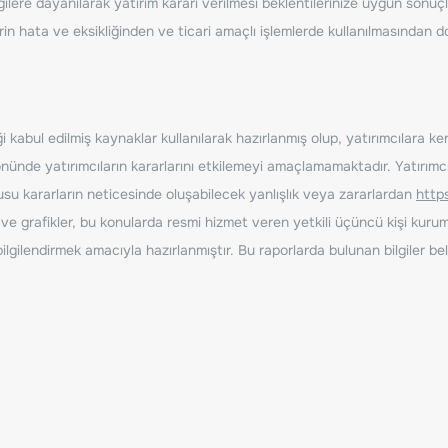
ilere dayanılarak yatırım kararı verilmesi beklentilerinize uygun sonuçl
erin hata ve eksikliğinden ve ticari amaçlı işlemlerde kullanılmasında
 kabul edilmiş kaynaklar kullanılarak hazırlanmış olup, yatırımcılara ke
nde yatırımcıların kararlarını etkilemeyi amaçlamamaktadır. Yatırımcıla
nusu kararların neticesinde oluşabilecek yanlışlık veya zararlardan
http
ve grafikler, bu konularda resmi hizmet veren yetkili üçüncü kişi kurum
gilendirmek amacıyla hazırlanmıştır. Bu raporlarda bulunan bilgiler bell