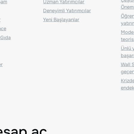
aşam
Uzman Yatırımcılar
Önem
Deneyimli Yatırımcılar
Öğrenc
r
Yeni Başlayanlar
yatırı
nce
Moder
 Gıda
teoris
Ünlü y
başarı
er
Wall S
geçen
Krizde
endeks
esap aç