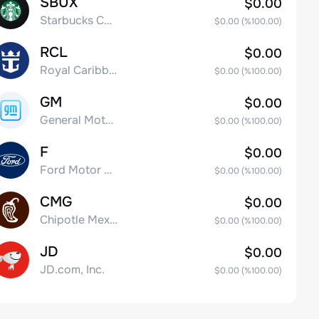
SBUX
$0.00
Starbucks Corp
$0.00
(%
100.00
)
RCL
$0.00
Royal Caribbean Group
$0.00
(%
100.00
)
GM
$0.00
General Motors Company
$0.00
(%
100.00
)
F
$0.00
Ford Motor Company
$0.00
(%
100.00
)
CMG
$0.00
Chipotle Mexican Grill, Inc.
$0.00
(%
100.00
)
JD
$0.00
JD.com, Inc.
$0.00
(%
100.00
)