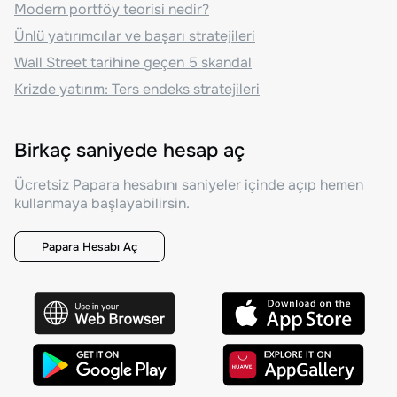
Modern portföy teorisi nedir?
Ünlü yatırımcılar ve başarı stratejileri
Wall Street tarihine geçen 5 skandal
Krizde yatırım: Ters endeks stratejileri
Birkaç saniyede hesap aç
Ücretsiz Papara hesabını saniyeler içinde açıp hemen
kullanmaya başlayabilirsin.
Papara Hesabı Aç