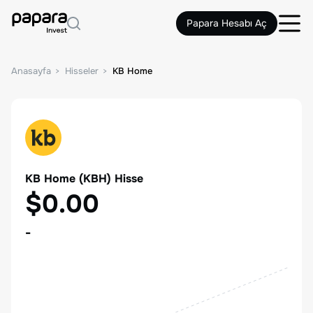
Papara Hesabı Aç
Anasayfa
Hisseler
KB Home
KB Home
(
KBH
) Hisse
$0.00
-