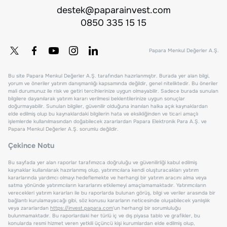
destek@paparainvest.com
0850 335 15 15
Papara Menkul Değerler A.Ş.
Bu site Papara Menkul Değerler A.Ş. tarafından hazırlanmıştır. Burada yer alan bilgi,
yorum ve öneriler yatırım danışmanlığı kapsamında değildir, genel niteliktedir. Bu öneriler
mali durumunuz ile risk ve getiri tercihlerinize uygun olmayabilir. Sadece burada sunulan
bilgilere dayanılarak yatırım kararı verilmesi beklentilerinize uygun sonuçlar
doğurmayabilir. Sunulan bilgiler, güvenilir olduğuna inanılan halka açık kaynaklardan
elde edilmiş olup bu kaynaklardaki bilgilerin hata ve eksikliğinden ve ticari amaçlı
işlemlerde kullanılmasından doğabilecek zararlardan Papara Elektronik Para A.Ş. ve
Papara Menkul Değerler A.Ş. sorumlu değildir.
Çekince Notu
Bu sayfada yer alan raporlar tarafımızca doğruluğu ve güvenilirliği kabul edilmiş
kaynaklar kullanılarak hazırlanmış olup, yatırımcılara kendi oluşturacakları yatırım
kararlarında yardımcı olmayı hedeflemekte ve herhangi bir yatırım aracını alma veya
satma yönünde yatırımcıların kararlarını etkilemeyi amaçlamamaktadır. Yatırımcıların
verecekleri yatırım kararları ile bu raporlarda bulunan görüş, bilgi ve veriler arasında bir
bağlantı kurulamayacağı gibi, söz konusu kararların neticesinde oluşabilecek yanlışlık
veya zararlardan
https://invest.papara.com
'un herhangi bir sorumluluğu
bulunmamaktadır. Bu raporlardaki her türlü iç ve dış piyasa tablo ve grafikler, bu
konularda resmi hizmet veren yetkili üçüncü kişi kurumlardan elde edilmiş olup,