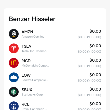
Benzer Hisseler
$0.00
AMZN
Amazon.Com Inc
$0.00
(%
100.00
)
$0.00
TSLA
Tesla, Inc. Common Stock
$0.00
(%
100.00
)
$0.00
MCD
McDonald's Corporation
$0.00
(%
100.00
)
$0.00
LOW
Lowe's Companies Inc.
$0.00
(%
100.00
)
$0.00
SBUX
Starbucks Corp
$0.00
(%
100.00
)
$0.00
RCL
Royal Caribbean Group
$0.00
(%
100.00
)