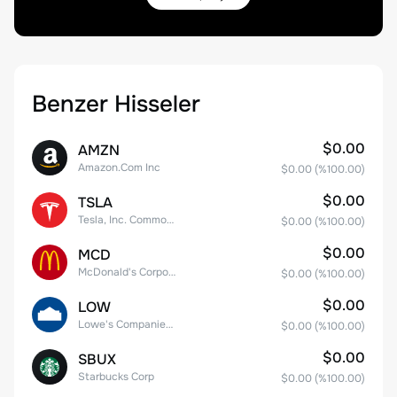
Benzer Hisseler
$0.00
AMZN
Amazon.Com Inc
$0.00
(%
100.00
)
$0.00
TSLA
Tesla, Inc. Common Stock
$0.00
(%
100.00
)
$0.00
MCD
McDonald's Corporation
$0.00
(%
100.00
)
$0.00
LOW
Lowe's Companies Inc.
$0.00
(%
100.00
)
$0.00
SBUX
Starbucks Corp
$0.00
(%
100.00
)