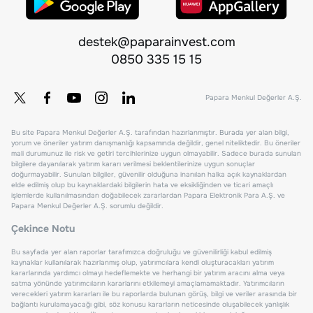
destek@paparainvest.com
0850 335 15 15
Papara Menkul Değerler A.Ş.
Bu site Papara Menkul Değerler A.Ş. tarafından hazırlanmıştır. Burada yer alan bilgi,
yorum ve öneriler yatırım danışmanlığı kapsamında değildir, genel niteliktedir. Bu öneriler
mali durumunuz ile risk ve getiri tercihlerinize uygun olmayabilir. Sadece burada sunulan
bilgilere dayanılarak yatırım kararı verilmesi beklentilerinize uygun sonuçlar
doğurmayabilir. Sunulan bilgiler, güvenilir olduğuna inanılan halka açık kaynaklardan
elde edilmiş olup bu kaynaklardaki bilgilerin hata ve eksikliğinden ve ticari amaçlı
işlemlerde kullanılmasından doğabilecek zararlardan Papara Elektronik Para A.Ş. ve
Papara Menkul Değerler A.Ş. sorumlu değildir.
Çekince Notu
Bu sayfada yer alan raporlar tarafımızca doğruluğu ve güvenilirliği kabul edilmiş
kaynaklar kullanılarak hazırlanmış olup, yatırımcılara kendi oluşturacakları yatırım
kararlarında yardımcı olmayı hedeflemekte ve herhangi bir yatırım aracını alma veya
satma yönünde yatırımcıların kararlarını etkilemeyi amaçlamamaktadır. Yatırımcıların
verecekleri yatırım kararları ile bu raporlarda bulunan görüş, bilgi ve veriler arasında bir
bağlantı kurulamayacağı gibi, söz konusu kararların neticesinde oluşabilecek yanlışlık