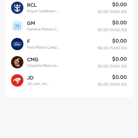
$0.00
RCL
Royal Caribbean Group
$0.00
(%
100.00
)
$0.00
GM
General Motors Company
$0.00
(%
100.00
)
$0.00
F
Ford Motor Company
$0.00
(%
100.00
)
$0.00
CMG
Chipotle Mexican Grill, Inc.
$0.00
(%
100.00
)
$0.00
JD
JD.com, Inc.
$0.00
(%
100.00
)