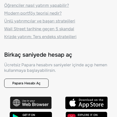
Öğrenciler nasıl yatırım yapabilir?
Modern portföy teorisi nedir?
Ünlü yatırımcılar ve başarı stratejileri
Wall Street tarihine geçen 5 skandal
Krizde yatırım: Ters endeks stratejileri
Birkaç saniyede hesap aç
Ücretsiz Papara hesabını saniyeler içinde açıp hemen
kullanmaya başlayabilirsin.
Papara Hesabı Aç