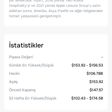
yer almaktadır. Hyatt, 2018 yılında Two Roads
Hospitality’yi ve 2021 yılında Apple Leisure Group’u satın
aldıktan sonra, Amerika, Asya-Pasifik ve diğer bölgelerdeki
hizmet yelpazesini genişletmiştir.
İstatistikler
Piyasa Değeri
-
Günlük En Yüksek/Düşük
$153.92 - $156.53
Hacim
$106.78B
Açılış
$153.92
Önceki Kapanış
$147.57
52 Hafta En Yüksek/Düşük
$102.43 - $174.58