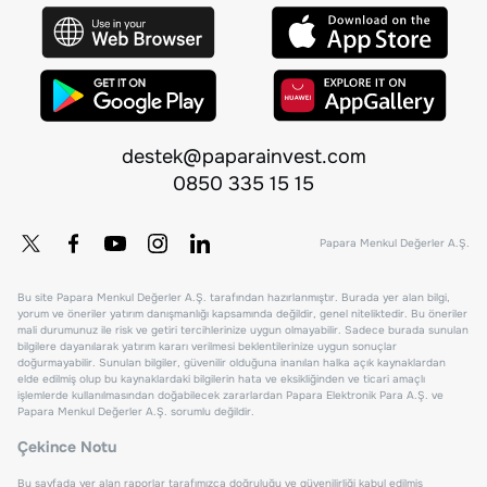
destek@paparainvest.com
0850 335 15 15
Papara Menkul Değerler A.Ş.
Bu site Papara Menkul Değerler A.Ş. tarafından hazırlanmıştır. Burada yer alan bilgi,
yorum ve öneriler yatırım danışmanlığı kapsamında değildir, genel niteliktedir. Bu öneriler
mali durumunuz ile risk ve getiri tercihlerinize uygun olmayabilir. Sadece burada sunulan
bilgilere dayanılarak yatırım kararı verilmesi beklentilerinize uygun sonuçlar
doğurmayabilir. Sunulan bilgiler, güvenilir olduğuna inanılan halka açık kaynaklardan
elde edilmiş olup bu kaynaklardaki bilgilerin hata ve eksikliğinden ve ticari amaçlı
işlemlerde kullanılmasından doğabilecek zararlardan Papara Elektronik Para A.Ş. ve
Papara Menkul Değerler A.Ş. sorumlu değildir.
Çekince Notu
Bu sayfada yer alan raporlar tarafımızca doğruluğu ve güvenilirliği kabul edilmiş