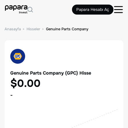
Papara Hesabı Aç
Anasayfa
Hisseler
Genuine Parts Company
Genuine Parts Company
(
GPC
) Hisse
$0.00
-