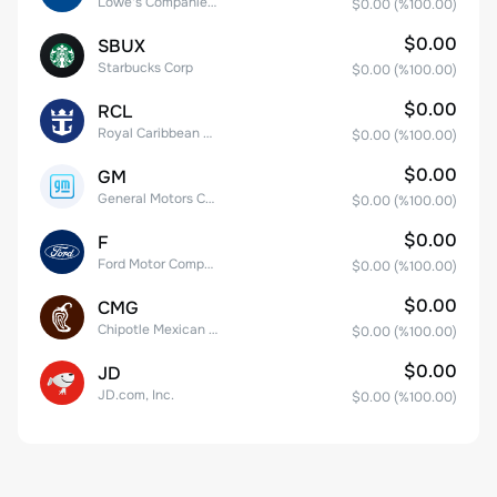
Lowe's Companies Inc.
$0.00
(%
100.00
)
$0.00
SBUX
Starbucks Corp
$0.00
(%
100.00
)
$0.00
RCL
Royal Caribbean Group
$0.00
(%
100.00
)
$0.00
GM
General Motors Company
$0.00
(%
100.00
)
$0.00
F
Ford Motor Company
$0.00
(%
100.00
)
$0.00
CMG
Chipotle Mexican Grill, Inc.
$0.00
(%
100.00
)
$0.00
JD
JD.com, Inc.
$0.00
(%
100.00
)