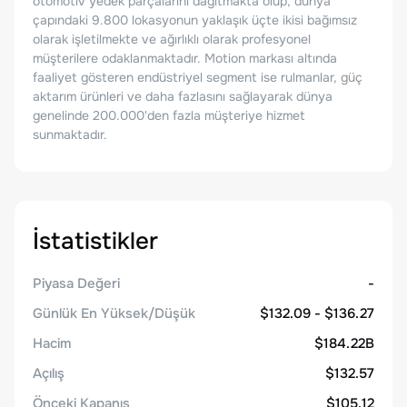
otomotiv yedek parçalarını dağıtmakta olup, dünya
çapındaki 9.800 lokasyonun yaklaşık üçte ikisi bağımsız
olarak işletilmekte ve ağırlıklı olarak profesyonel
müşterilere odaklanmaktadır. Motion markası altında
faaliyet gösteren endüstriyel segment ise rulmanlar, güç
aktarım ürünleri ve daha fazlasını sağlayarak dünya
genelinde 200.000'den fazla müşteriye hizmet
sunmaktadır.
İstatistikler
Piyasa Değeri
-
Günlük En Yüksek/Düşük
$132.09 - $136.27
Hacim
$184.22B
Açılış
$132.57
Önceki Kapanış
$105.12