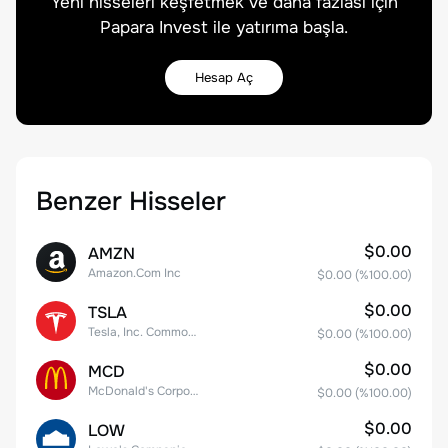
Yeni hisseleri keşfetmek ve daha fazlası için
Papara Invest ile yatırıma başla.
Hesap Aç
Benzer Hisseler
$0.00
AMZN
Amazon.Com Inc
$0.00
(%
100.00
)
$0.00
TSLA
Tesla, Inc. Common Stock
$0.00
(%
100.00
)
$0.00
MCD
McDonald's Corporation
$0.00
(%
100.00
)
$0.00
LOW