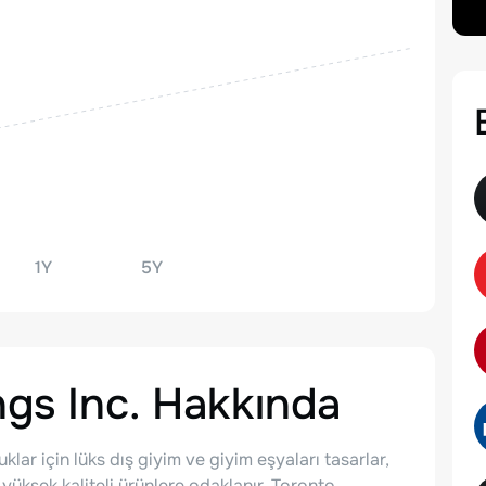
1Y
5Y
gs Inc.
Hakkında
ar için lüks dış giyim ve giyim eşyaları tasarlar,
 yüksek kaliteli ürünlere odaklanır. Toronto,