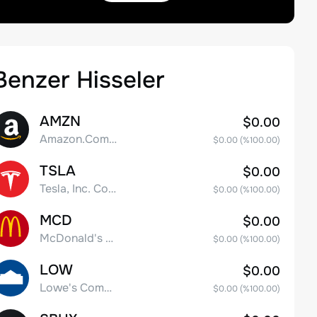
Benzer Hisseler
AMZN
$0.00
Amazon.Com Inc
$0.00
(%
100.00
)
TSLA
$0.00
Tesla, Inc. Common Stock
$0.00
(%
100.00
)
MCD
$0.00
McDonald's Corporation
$0.00
(%
100.00
)
LOW
$0.00
Lowe's Companies Inc.
$0.00
(%
100.00
)