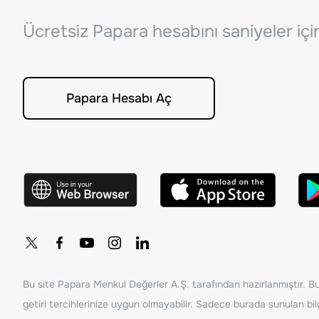
Ücretsiz Papara hesabını saniyeler iç
Papara Hesabı Aç
Bu site Papara Menkul Değerler A.Ş. tarafından hazırlanmıştır. Bur
getiri tercihlerinize uygun olmayabilir. Sadece burada sunulan bilg