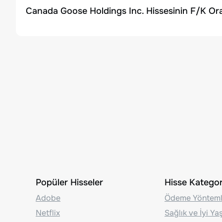
Canada Goose Holdings Inc. Hissesinin F/K Ora
Popüler Hisseler
Hisse Kategori
Adobe
Ödeme Yönteml
Netflix
Sağlık ve İyi Y