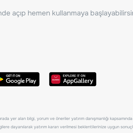
inde açıp hemen kullanmaya başlayabilirsi
ada yer alan bilgi, yorum ve öneriler yatırım danışmanlığı kapsamında de
ilere dayanılarak yatırım kararı verilmesi beklentilerinize uygun sonuçl