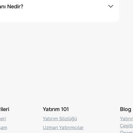
nı Nedir?
leri
Yatırım 101
Blog
eri
Yatırım Sözlüğü
Yatır
Çeşit
aşam
Uzman Yatırımcılar
Önem