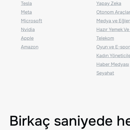
Tesla
Yapay Zeka
Meta
Otonom Araçla
Microsoft
Medya ve Eğle
Nvidia
Hazır Yemek Ve
Apple
Telekom
Amazon
Oyun ve E-spor
Kadın Yöneticil
Haber Medyası
Seyahat
Birkaç saniyede h