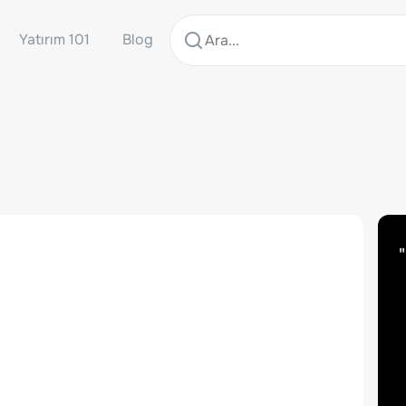
Yatırım 101
Blog
"