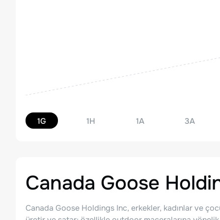
1G
1H
1A
3A
Canada Goose Holdin
Canada Goose Holdings Inc, erkekler, kadınlar ve çocukl
üretir ve satar; özellikle outdoor maceralarına yönelik