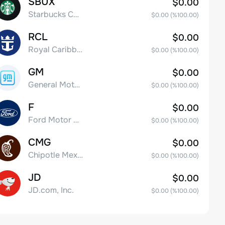
SBUX
$0.00
Starbucks Corp
$0.00
(%
100.00
)
RCL
$0.00
Royal Caribbean Group
$0.00
(%
100.00
)
GM
$0.00
General Motors Company
$0.00
(%
100.00
)
F
$0.00
Ford Motor Company
$0.00
(%
100.00
)
CMG
$0.00
Chipotle Mexican Grill, Inc.
$0.00
(%
100.00
)
JD
$0.00
JD.com, Inc.
$0.00
(%
100.00
)