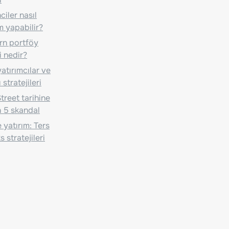
iler nasıl
m yapabilir?
n portföy
i nedir?
atırımcılar ve
 stratejileri
treet tarihine
 5 skandal
 yatırım: Ters
 stratejileri