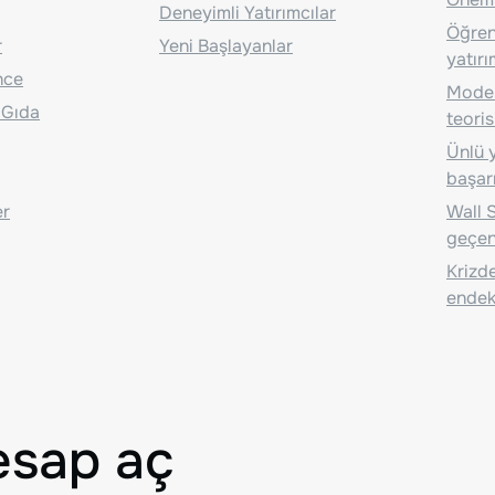
Deneyimli Yatırımcılar
Öğrenc
r
Yeni Başlayanlar
yatırı
nce
Moder
 Gıda
teoris
Ünlü y
başarı
er
Wall S
geçen
Krizde
endeks
esap aç