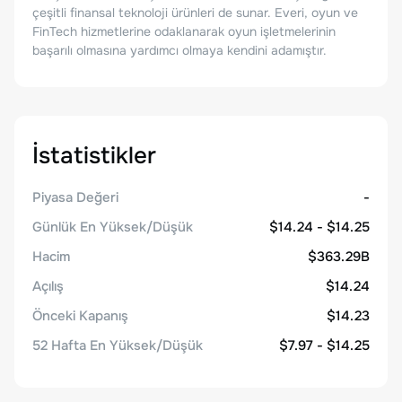
çeşitli finansal teknoloji ürünleri de sunar. Everi, oyun ve
FinTech hizmetlerine odaklanarak oyun işletmelerinin
başarılı olmasına yardımcı olmaya kendini adamıştır.
İstatistikler
Piyasa Değeri
-
Günlük En Yüksek/Düşük
$14.24 - $14.25
Hacim
$363.29B
Açılış
$14.24
Önceki Kapanış
$14.23
52 Hafta En Yüksek/Düşük
$7.97 - $14.25