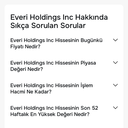
Everi Holdings Inc
Hakkında
Sıkça Sorulan Sorular
Everi Holdings Inc Hissesinin Bugünkü
Fiyatı Nedir?
Everi Holdings Inc Hissesinin Piyasa
Değeri Nedir?
Everi Holdings Inc Hissesinin İşlem
Hacmi Ne Kadar?
Everi Holdings Inc Hissesinin Son 52
Haftalık En Yüksek Değeri Nedir?