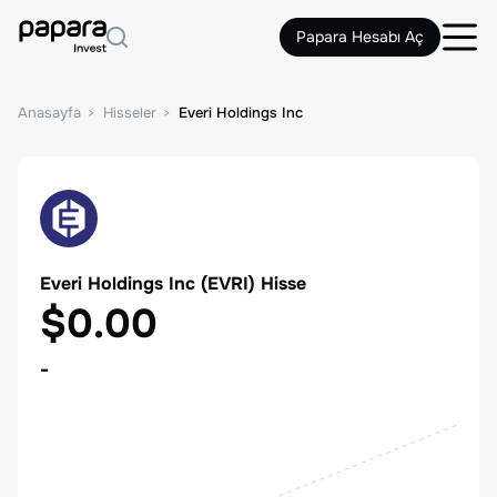
Papara Hesabı Aç
Anasayfa
Hisseler
Everi Holdings Inc
Everi Holdings Inc
(
EVRI
) Hisse
$0.00
-