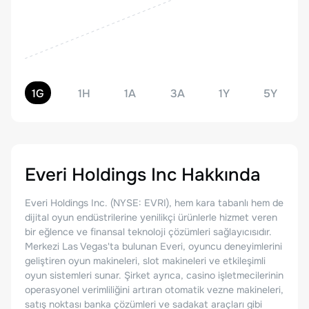
1G
1H
1A
3A
1Y
5Y
Everi Holdings Inc
Hakkında
Everi Holdings Inc. (NYSE: EVRI), hem kara tabanlı hem de
dijital oyun endüstrilerine yenilikçi ürünlerle hizmet veren
bir eğlence ve finansal teknoloji çözümleri sağlayıcısıdır.
Merkezi Las Vegas'ta bulunan Everi, oyuncu deneyimlerini
geliştiren oyun makineleri, slot makineleri ve etkileşimli
oyun sistemleri sunar. Şirket ayrıca, casino işletmecilerinin
operasyonel verimliliğini artıran otomatik vezne makineleri,
satış noktası banka çözümleri ve sadakat araçları gibi