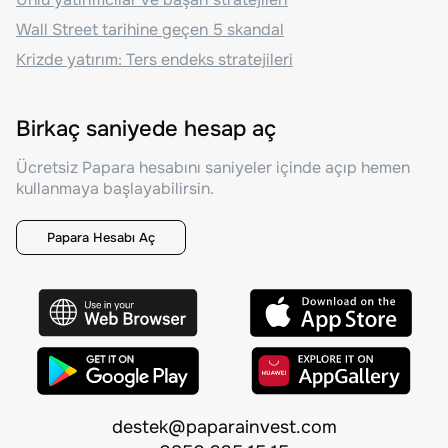
Wall Street tarihine geçen 5 skandal
Krizde yatırım: Ters endeks stratejileri
Birkaç saniyede hesap aç
Ücretsiz Papara hesabını saniyeler içinde açıp hemen
kullanmaya başlayabilirsin.
Papara Hesabı Aç
destek@paparainvest.com