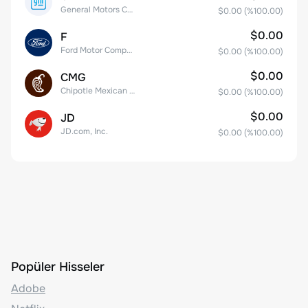
General Motors Company
$0.00
(%
100.00
)
$0.00
F
Ford Motor Company
$0.00
(%
100.00
)
$0.00
CMG
Chipotle Mexican Grill, Inc.
$0.00
(%
100.00
)
$0.00
JD
JD.com, Inc.
$0.00
(%
100.00
)
Popüler Hisseler
Adobe