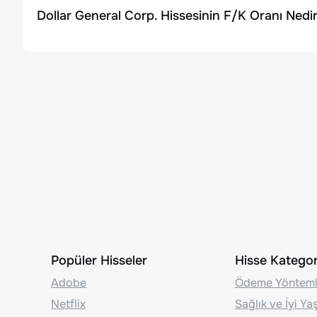
Dollar General Corp. Hissesinin F/K Oranı Nedi
Popüler Hisseler
Hisse Kategori
Adobe
Ödeme Yönteml
Netflix
Sağlık ve İyi Y