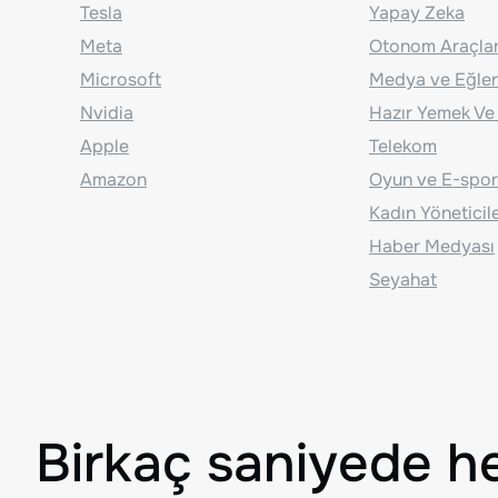
Tesla
Yapay Zeka
Meta
Otonom Araçla
Microsoft
Medya ve Eğle
Nvidia
Hazır Yemek Ve
Apple
Telekom
Amazon
Oyun ve E-spor
Kadın Yöneticil
Haber Medyası
Seyahat
Birkaç saniyede h