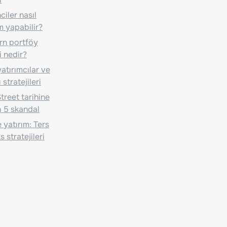
iler nasıl
m yapabilir?
n portföy
i nedir?
atırımcılar ve
 stratejileri
treet tarihine
 5 skandal
 yatırım: Ters
 stratejileri