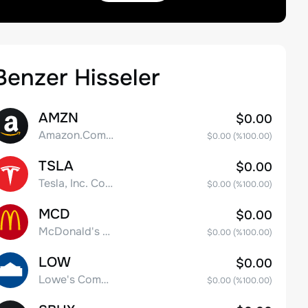
Benzer Hisseler
AMZN
$0.00
Amazon.Com Inc
$0.00
(%
100.00
)
TSLA
$0.00
Tesla, Inc. Common Stock
$0.00
(%
100.00
)
MCD
$0.00
McDonald's Corporation
$0.00
(%
100.00
)
LOW
$0.00
Lowe's Companies Inc.
$0.00
(%
100.00
)