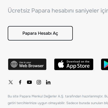
Ücretsiz Papara hesabını saniyeler iç
Papara Hesabı Aç
Bu site Papara Menkul Değerler A.Ş. tarafından hazırlanmıştır. Bur
getiri tercihlerinize uygun olmayabilir. Sadece burada sunulan bilg