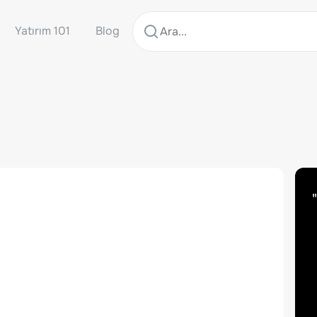
Yatırım 101
Blog
"