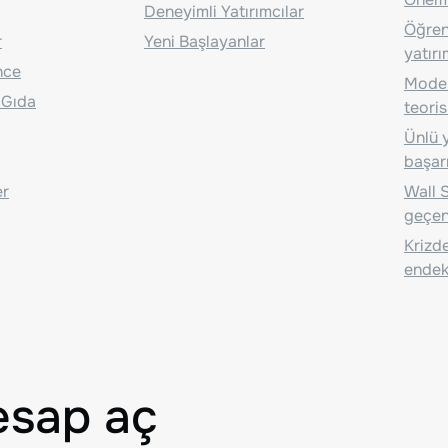
Deneyimli Yatırımcılar
Öğrenc
r
Yeni Başlayanlar
yatırı
nce
Moder
 Gıda
teoris
Ünlü y
başarı
er
Wall S
geçen
Krizde
endeks
esap aç