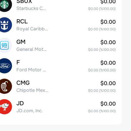
SBUX
$0.00
Starbucks Corp
$0.00
(%
100.00
)
RCL
$0.00
Royal Caribbean Group
$0.00
(%
100.00
)
GM
$0.00
General Motors Company
$0.00
(%
100.00
)
F
$0.00
Ford Motor Company
$0.00
(%
100.00
)
CMG
$0.00
Chipotle Mexican Grill, Inc.
$0.00
(%
100.00
)
JD
$0.00
JD.com, Inc.
$0.00
(%
100.00
)