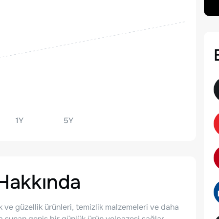
1Y
5Y
Hakkında
k ve güzellik ürünleri, temizlik malzemeleri ve daha
a sunan geniş bir günlük ürün yelpazesi sağlar.