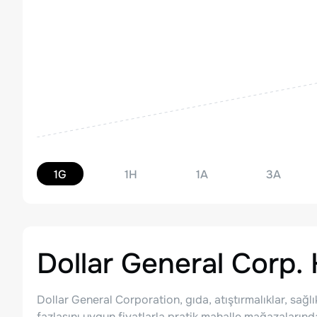
1G
1H
1A
3A
Dollar General Corp.
Dollar General Corporation, gıda, atıştırmalıklar, sağlı
fazlasını uygun fiyatlarla pratik mahalle mağazalarınd