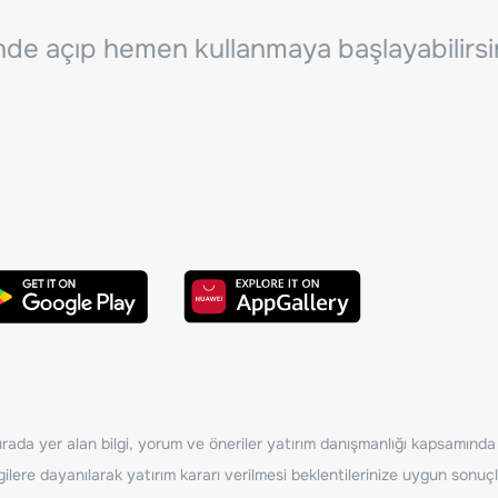
inde açıp hemen kullanmaya başlayabilirsi
ada yer alan bilgi, yorum ve öneriler yatırım danışmanlığı kapsamında de
ilere dayanılarak yatırım kararı verilmesi beklentilerinize uygun sonuçl