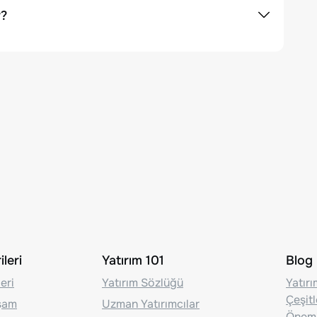
r?
leri
Yatırım 101
Blog
eri
Yatırım Sözlüğü
Yatır
Çeşit
aşam
Uzman Yatırımcılar
Önem