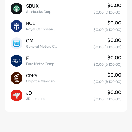
$0.00
SBUX
Starbucks Corp
$0.00
(%
100.00
)
$0.00
RCL
Royal Caribbean Group
$0.00
(%
100.00
)
$0.00
GM
General Motors Company
$0.00
(%
100.00
)
$0.00
F
Ford Motor Company
$0.00
(%
100.00
)
$0.00
CMG
Chipotle Mexican Grill, Inc.
$0.00
(%
100.00
)
$0.00
JD
JD.com, Inc.
$0.00
(%
100.00
)