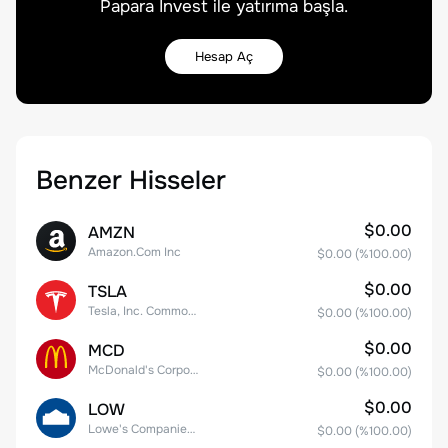
Papara Invest ile yatırıma başla.
Hesap Aç
Benzer Hisseler
$0.00
AMZN
Amazon.Com Inc
$0.00
(%
100.00
)
$0.00
TSLA
Tesla, Inc. Common Stock
$0.00
(%
100.00
)
$0.00
MCD
McDonald's Corporation
$0.00
(%
100.00
)
$0.00
LOW
Lowe's Companies Inc.
$0.00
(%
100.00
)