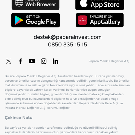
destek@paparainvest.com
0850 335 15 15
Papara Menkul Değerler A.Ş.
Bu site Papara Menkul Değerler A.Ş. tarafından hazırlanmıştır. Burada yer alan bilgi,
yorum ve öneriler yatırım danışmanlığı kapsamında değildir, genel niteliktedir. Bu öneriler
mali durumunuz ile risk ve getiri tercihlerinize uygun olmayabilir. Sadece burada sunulan
bilgilere dayanılarak yatırım kararı verilmesi beklentilerinize uygun sonuçlar
doğurmayabilir. Sunulan bilgiler, güvenilir olduğuna inanılan halka açık kaynaklardan
elde edilmiş olup bu kaynaklardaki bilgilerin hata ve eksikliğinden ve ticari amaçlı
işlemlerde kullanılmasından doğabilecek zararlardan Papara Elektronik Para A.Ş. ve
Papara Menkul Değerler A.Ş. sorumlu değildir.
Çekince Notu
Bu sayfada yer alan raporlar tarafımızca doğruluğu ve güvenilirliği kabul edilmiş
kaynaklar kullanılarak hazırlanmış olup, yatırımcılara kendi oluşturacakları yatırım